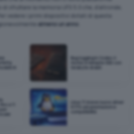
 di sfruttare la memoria UFS 5.0 che, d’altronde,
Per vedere i primi dispositivi dotati di questa
ragionevolmente
almeno un anno
.
ane
Bug logging in Codex: il
rfetta
rischio è riempire SSD con
odelli AI
terabyte di dati
ta
Linux 7.1 riceve nuovo driver
ino a 11
NTFS: più prestazioni e
 per
compatibilità
locale