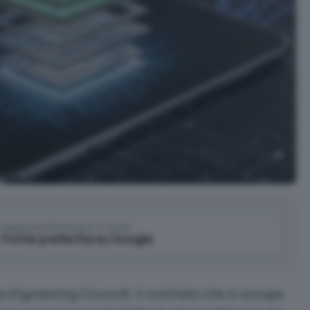
Aggiungi IlSoftware.it come
Fonte preferita su Google
ce Engineering Council
), il comitato che si occupa