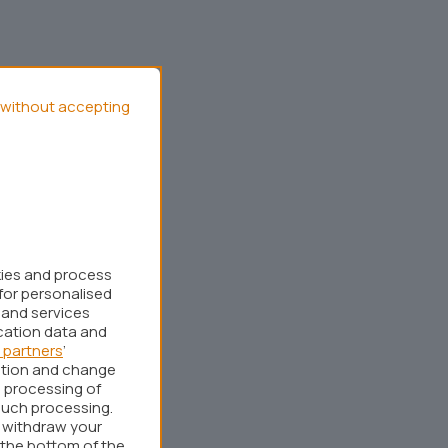
without accepting
kies and process
for personalised
 and services
cation data and
 partners
’
ation and change
 processing of
such processing.
r withdraw your
 the bottom of the