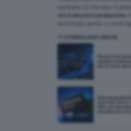
hardware sul mercato in grado
non è ancora in produzione
. 
tecnologia, quindi, ci vorrà 
TI CONSIGLIAMO ANCHE
Perché Intel Opt
sarebbe stata pe
per la cache dei m
Samsung presen
memorie UFS 5.0: f
GB/s, più velocità
smartphone e AI 