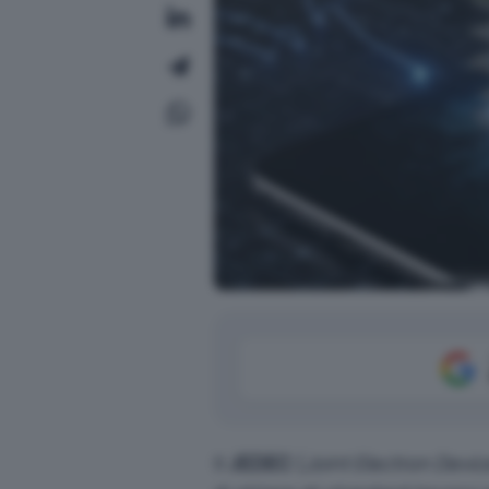
Il
JEDEC
(
Joint Electron Devi