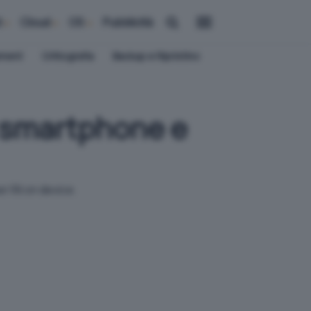
i
Cloud
OS
Pubblicità
ement
Crittografia
Backup e Ripristino
r smartphone e
 l'AI on device.