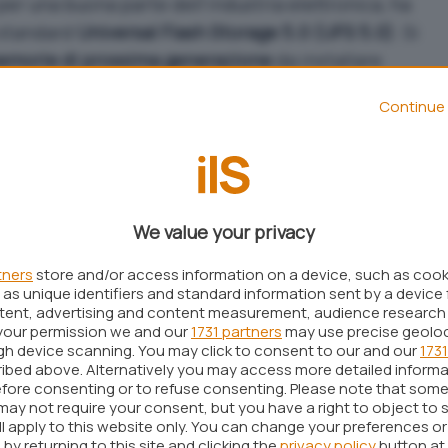
 per una buona parte dell’industria elettronica, ha
 standard
Universal Flash Storage 5.0 (UFS 5.0)
. Si
morie di prossima generazione
da installare
, laptop di fascia alta.
Continue 
iste prima
 oggi in commercio usano, nella migliore delle
ste memorie hanno una velocità massima di 5,8
We value your privacy
 mentre le nuove memorie 5.0 arriveranno a
10,8
tners
store and/or access information on a device, such as coo
as unique identifiers and standard information sent by a device 
da non sottovalutare visto l’uso che si farà delle
ntent, advertising and content measurement, audience research
standard UFS 5.0 si otterrà anche un
calo dei
your permission we and our
1731 partners
may use precise geolo
ugh device scanning. You may click to consent to our and our
1731
ibed above. Alternatively you may access more detailed inform
fore consenting or to refuse consenting. Please note that some
lization
, invece, sarà utile a rendere più
affidabili
may not require your consent, but you have a right to object to 
rtante in caso di elevati carichi di lavoro
ll apply to this website only. You can change your preferences o
by returning to this site and clicking the
privacy policy
button at