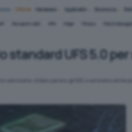
iness
Offerte
Hardware
Applicativi
Sicurezza
Ret
AP
Recupero dati
VPN
Edge
Privacy
Patch Manag
 lo standard UFS 5.0 pe
 velocissime, sfidano persino gli SSD, e serviranno anche per