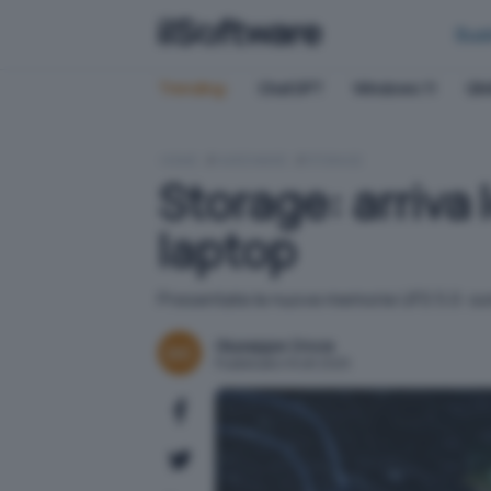
Bus
Trending:
ChatGPT
Windows 11
QN
HOME
HARDWARE
STORAGE
Storage: arriva
laptop
Presentate le nuove memorie UFS 5.0: sono
Giuseppe Croce
Pubblicato il 8 ott 2025