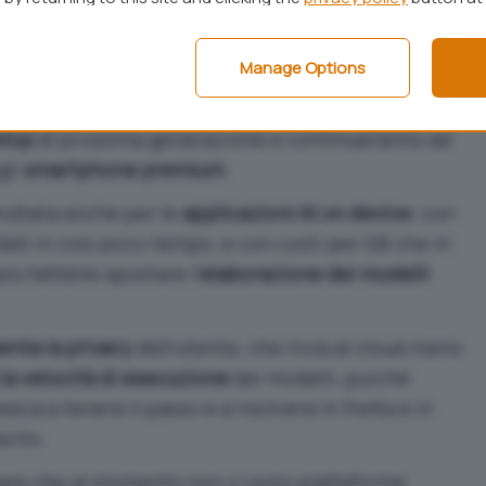
emorie UFS 5.0
Manage Options
oltre 10 GBps
le nuove memorie UFS 5.0 potranno
ptop
di prossima generazione e continueranno ad
gli
smartphone premium
.
ruttata anche per le
applicazioni AI on device
: con
i dati in così poco tempo, e con costi per GB che in
ù fattibile spostare l’
elaborazione dei modelli
nta la privacy
dell’utente, che invia al cloud meno
a velocità di esecuzione
dei modelli, purché
esca a tenere il passo e a risolvere in fretta e in
erito.
sare che al momento non ci sono piattaforme