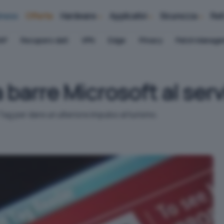
iness
Offerte
Hardware
Applicativi
Sicurezza
Ret
AP
Recupero dati
VPN
Edge
Privacy
Patch Manag
 a barre Microsoft al ser
ag per dare un ulteriore impulso al turismo.