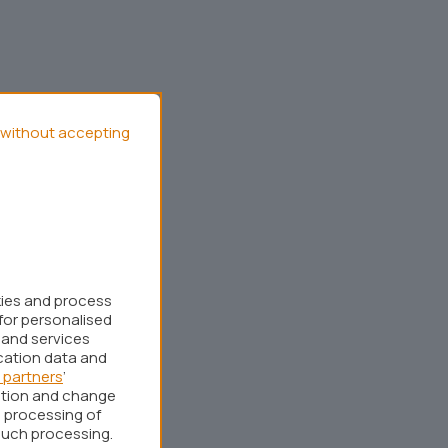
without accepting
kies and process
for personalised
 and services
cation data and
 partners
’
ation and change
 processing of
such processing.