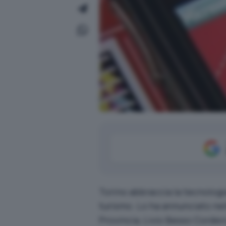
Torino abbraccia la tecnolog
turismo. Lo ha annunciato nel
Provincia, Livio Besso Cordero