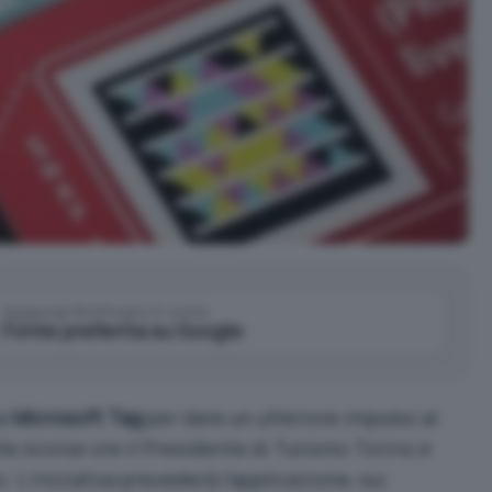
Aggiungi IlSoftware.it come
Fonte preferita su Google
ia
Microsoft Tag
per dare un ulteriore impulso al
le scorse ore il Presidente di Turismo Torino e
. L’iniziativa prevederà l’applicazione, sui