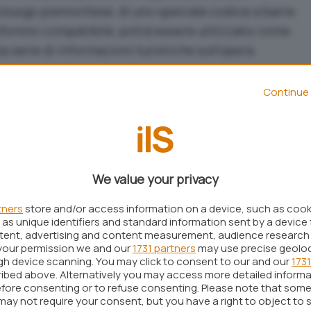
oluogo piemontese, di uno speciale codice a barre
efonino compatibile, potrà essere utilizzato come
a serie di informazioni turistiche sull’opera.
gere codici a barre, compresi quelli di tipo
Continue 
più comuni e possono essere installate oggi sulla
 smartphone in commercio. In questo caso, infatti,
ito attraverso la fotocamera digitale integrata nel
a software.
We value your privacy
tuffata nell’agone dei “code reader” proponendo
e dei codici univoci generati con un algoritmo “ad
tners
store and/or access information on a device, such as coo
“tags”, sono in sostanza piccole immagini a quattro
as unique identifiers and standard information sent by a device 
ntent, advertising and content measurement, audience research
olor Barcodes
). Ciascuna immagine può essere
your permission we and our
1731 partners
may use precise geolo
un contenuto disponibile sul web ogniqualvolta il
ugh device scanning. You may click to consent to our and our
1731
ibed above. Alternatively you may access more detailed inform
iante la fotocamera di un telefonino compatibile.
fore consenting or to refuse consenting. Please note that some
may not require your consent, but you have a right to object to 
“tags” di Microsoft dai comuni codici a barre