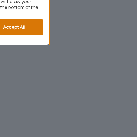
r withdraw your
 the bottom of the
Accept All