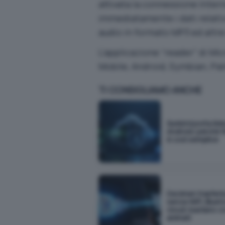
attivata la connessione Intern
immediatamente i dati relativ
audio in formato MP3 ed altre 
L’applicazione “reader” di Mi
Mobile, Android, Symbian, Pa
TI CONSIGLIAMO ANCHE
Sunbird porta iM
Android: perché f
è così semplice
Decimen trasferis
senza WiFi, Bluet
cloud: bastano c
animati