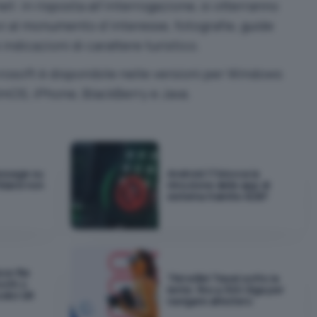
et: in risposta all’interrogazione, si otterranno
i al monumento d’interesse, fotografie, guide
indicazioni di carattere turistico.
crosoft è disponibile nelle versioni per Windows
lmOS, iPhone, BlackBerry e Java.
essage su
Android 17 blocca la
idarsi non
rimozione delle app di
sistema tramite ADB?
ce file
TIM eSIM Travel sotto la
ooth o
lente: fino a 300 Giga per
odici QR
navigare all'estero