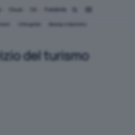
i
Cloud
OS
Pubblicità
ement
Crittografia
Backup e Ripristino
vizio del turismo