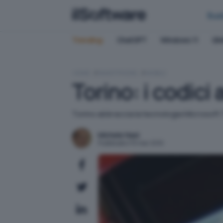
Bus
Trending:
ChatGPT
Windows 11
QN
HOME
SMARTPHONE
MOBILE
Torino: i codici
Torino abbraccia la tecnologia Microsoft T
Michele Nasi
Pubblicato il 15 mar 2010