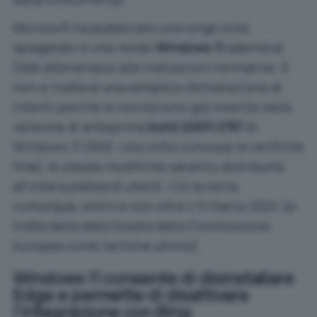
Microsoft ha pubblicato una lunga nota
spiegando in che modo
Windows 11
aderirà al
DMA attenendosi alle indicazioni normative. E
non si tratta di una semplice dichiarazione di
intenti perché le novità sono già inserite nella
versione di anteprima
build 22631.2787
di
Windows 11 23H2
. Una volta concluse le verifiche
finali, le stesse modifiche saranno distribuite
all’intera platea di utenti. Ciò avverrà,
comunque, entro e non oltre il 6 marzo 2024 (si
tratta della data fissata dalla Commissione
Europea come termine ultimo).
Windows 11 consente di disinstallare
Edge e permette di disattivare
l’integrazione con Bing