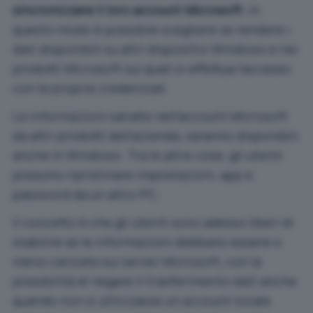
sincronizzare il loro account Microsoft
. In
questo modo è possibile scegliere se rendere i
dati disponibili su altri dispositivi Windows e nei
prodotti Microsoft sui quali si effettua l’accesso
con le proprie credenziali.
Le informazioni salvate nell’
account Microsoft
da altri prodotti dell’azienda, saranno disponibili
anche in Windows. Tra le altre cose, gli utenti
possono ripristinare impostazioni, app e
password da un altro PC.
Il concetto è che gli utenti sono adesso liberi di
stabilire se le informazioni debbano essere o
meno caricate sui server Microsoft, con la
possibilità di negare il trasferimento dati anche
quando non si utilizzasse un
account locale
.