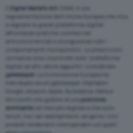
Il
Digital Markets Act
(DMA) è una
regolamentazione dell’Unione Europea che mira
a regolare le grandi piattaforme digitali
affrontando pratiche commerciali
anticoncorrenziali e scongiurando tutti i
comportamenti monopolistici. Le prescrizioni
normative sono incentrate sulle “piattaforme
digitali ad alto valore aggiunto”, considerate
gatekeeper
. La Commissione Europea ha
individuato alcuni
gatekeeper (Alphabet-
Google, Amazon, Apple, Bytedance, Meta e
Microsoft)
che godono di una
posizione
dominante
nel mercato digitale e che sono
tenuti, tra i vari adempimenti, ad aprire i loro
prodotti rendendoli interoperabili con quelli
della concorrenza.