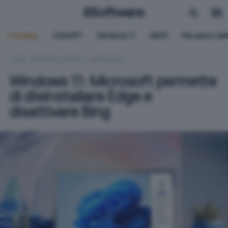
Trending:
ChatGPT
Windows 11
QNAP
Recupero dat
HOME
SISTEMI OPERATIVI
WINDOWS
Windows 11: Microsoft permette
di disinstallare Edge e
disattivare Bing