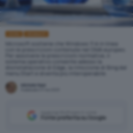
Diritto
Windows 11
Microsoft sostiene che Windows 11 è in linea
con le prescrizioni contenute nel DMA europeo.
Per assolvere le prescrizioni normative, il
sistema operativo consente adesso la
disinstallazione di Edge, la rimozione di Bing dal
menu Start e diventa più interoperabile.
Michele Nasi
Pubblicato il 17 nov 2023
Aggiungi IlSoftware.it come
Fonte preferita su Google