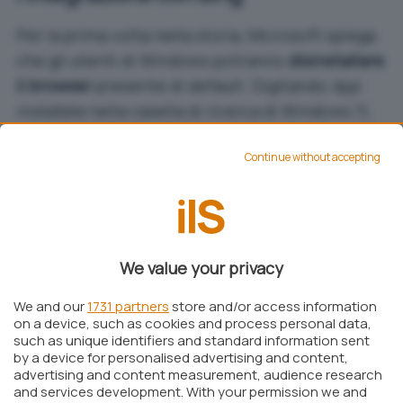
Per la prima volta nella storia, Microsoft spiega
che gli utenti di Windows potranno
disinstallare
il browser
presente di default. Digitando
App
installate
nella casella di ricerca di Windows 11,
in corrispondenza della voce
Microsoft Edge
, è
Continue without accepting
possibile trovare l’opzione
Disinstalla
(che fino
ad oggi era riportata in grigio, quindi non
selezionabile).
Insieme con Edge, diventa possibile
We value your privacy
disinstallare applicazioni di sistema come
Foto
e
Fotocamere
oltre che
rimuovere Bing
. Già in
We and our
1731 partners
store and/or access information
passato abbiamo visto
come eliminare Bing dal
on a device, such as cookies and process personal data,
such as unique identifiers and standard information sent
menu Start
: adesso, tuttavia, questa possibilità
by a device for personalised advertising and content,
è offerta direttamente da Microsoft ed è
advertising and content measurement, audience research
and services development. With your permission we and
accessibile dalla finestra
App installate
.