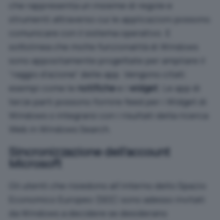
che rappresenta un insieme di regole e
strumenti attraverso cui le applicazioni possono
comunicare con il sistema operativo. E
sottolinea che molte funzionalità di Windows
sono appositamente progettate per ampliare il
“raggio d’azione” delle app. Vengono citati
esempi come le
notifiche
e i
widget
. Le app di
terze parti possono fornire feed per i
Widget di
Windows
o integrarsi con i risultati della ricerca
Web in Windows Search.
Sincronizzazione dell’account
Microsoft
Gli utenti che risiedono all’interno dello Spazio
Economico Europeo (SEE) sono adesso invitati
da Windows a decidere se desiderano