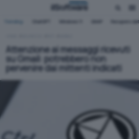
BUSINESS
Trending:
ChatGPT
Windows 11
QNAP
Recupero dat
HOME
SICUREZZA
RETI
MOBILE
Attenzione ai messaggi ricevuti
su Gmail: potrebbero non
pervenire dai mittenti indicati