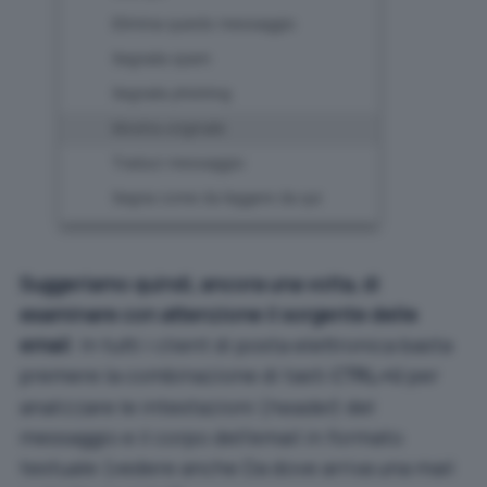
Suggeriamo quindi, ancora una volta, di
esaminare con attenzione il sorgente delle
email
. In tutti i client di posta elettronica basta
premere la combinazione di tasti
per
CTRL+U
analizzare le intestazioni (
header
) del
messaggio e il corpo dell’email in formato
testuale (vedere anche
Da dove arriva una mail