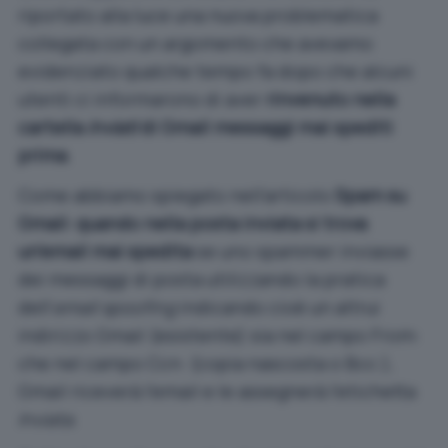
riportato alla luce una nuova problematica
collegata con un argomento che avevamo
evidenziato qualche tempo fa dopo che alcuni
utenti ci informarono di aver
rinvenuto nella
cartella
Inviati
di Gmail messaggi mai spediti
prima
.
Come abbiamo spiegato nell’articolo
Spam su
Gmail: quando nella posta inviata si trova
un’email mai spedita
se uno spammer inviasse
dei messaggi di posta utilizzando la pratica
dell’
email spoofing
indicando cioè un altrui
indirizzo Gmail (esistente) sia nel campo From:
che nel campo Ccn: (copia nascosta o Bcc:),
Gmail riceverà l’email e le assegnerà l’etichetta
Inviata
.