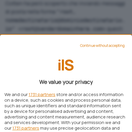
Cotten ha però scoperto che inviando messaggi
di posta nella forma
"root,
nomedestinatario@dominiodestinatario.
questi
io" <root@senderdomainhere.com>
appariranno addirittura anche nella cartella
Posta in arrivo
di Gmail e risulteranno
Continue without accepting
evidenziati in grassetto come qualunque altro
messaggio di posta non ancora letto (
qui
maggiori dettagli
sui vari test svolti).
We value your privacy
We and our
1731 partners
store and/or access information
on a device, such as cookies and process personal data,
such as unique identifiers and standard information sent
by a device for personalised advertising and content,
Esiste poi un’altra anomalia che è stata risolta
advertising and content measurement, audience research
nella webmail di Gmail ma che sembra
and services development. With your permission we and
our
1731 partners
may use precise geolocation data and
persistere nell’app Gmail per Android.