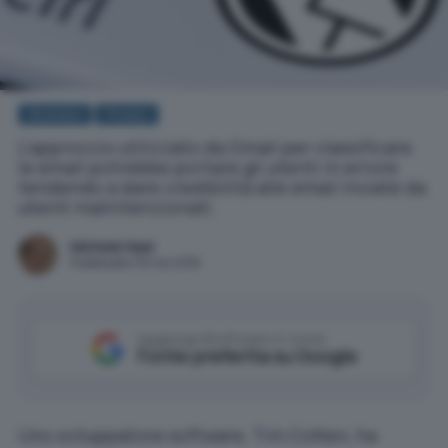
Business
Privacy
L'approccio utilizzato da Gmail per classificare
le email potrebbe portare gli utenti in errore
tendendo a dare credibilità alle email inviate da
utenti malintenzionati.
Michele Nasi
Pubblicato il 16 nov 2018
Aggiungi IlSoftware.it come
Fonte preferita su Google
Uno sviluppatore software, Tim Cotten, ha