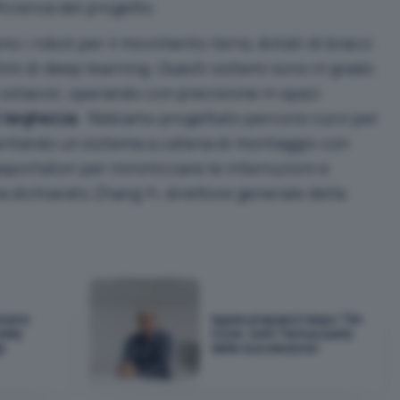
ficienza del progetto.
o i robot per il movimento terra, dotati di bracci
tmi di deep learning. Questi sistemi sono in grado
i ostacoli, operando con precisione in spazi
i larghezza
. “Abbiamo progettato percorsi curvi per
entando un sistema a catena di montaggio con
rasportatori per minimizzare le interruzioni e
ha dichiarato Zhang Yi, direttore generale della
essere
Apple prepara il dopo Tim
ella
Cook: John Ternus parla
p
della successione