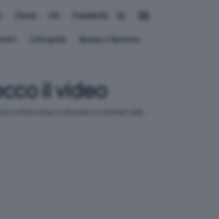
i
Cloud
OS
Pubblicità
ement
Crittografia
Backup e Ripristino
cco il video
zio sotterraneo culturale e commerciale.