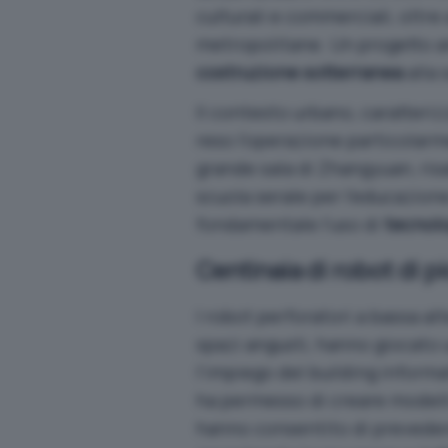
culturali e commerciali, oltre
metropolitane. Un progetto a
costruzione sotterranea
alla 
Il contesto urbano, caratteriz
reso l’operazione particolarme
grande sala di Zhangyuan, risa
scuola serale per l’educazione
fondamentale l’uso di
tecnolo
Centinaia di robot di p
I robot perforatori a bassa al
spazi angusti, hanno giocato u
l’impiego del building inform
ha permesso di creare modelli
hanno consentito di prevedere 