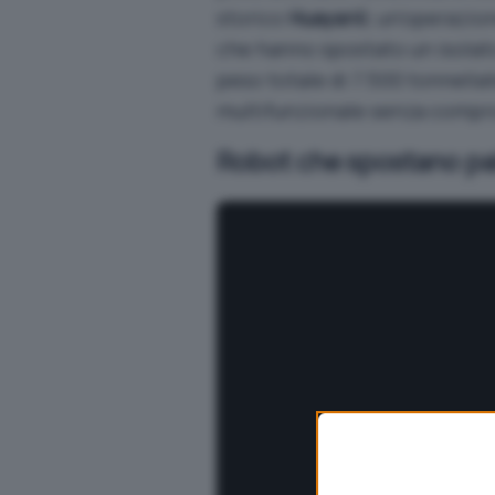
storico
Huayanli
, un’operazio
che hanno spostato un isolato
peso totale di 7.500 tonnella
multifunzionale senza compr
Robot che spostano pa