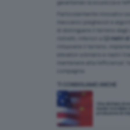
garantendo la sicurezza e l’ef
Particolarmente innovativi son
meccanici pieghevoli e algori
di distinguere il terreno dagl
ristretti, inferiori a
1,2 metri d
rimuovere il terreno, implem
elevatori a binario e nastri t
mantenere alta l’efficienza”, 
compagnia.
TI CONSIGLIAMO ANCHE
Cina dichiara di 
leader mondiale n
produzione di chi