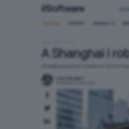
Bus
Trending:
ChatGPT
Windows 11
QN
HOME
ATTUALITÀ
A Shanghai i rob
Shanghai sposta il complesso storico Hua
Luca Giordano
Pubblicato il 30 giu 2025