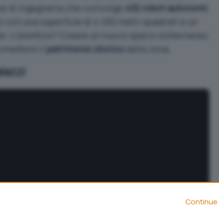
ne di ingegneria che coinvolge
432 robot autonomi
,
 con una superficie di 4.030 metri quadrati e un
te. L’obiettivo? Creare un nuovo spazio sotterraneo
omettere il
patrimonio storico
della zona.
lazzi
Continue 