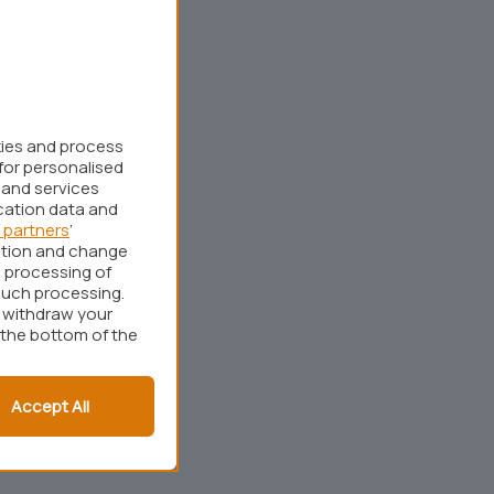
kies and process
for personalised
 and services
cation data and
 partners
’
ation and change
 processing of
such processing.
r withdraw your
 the bottom of the
Accept All