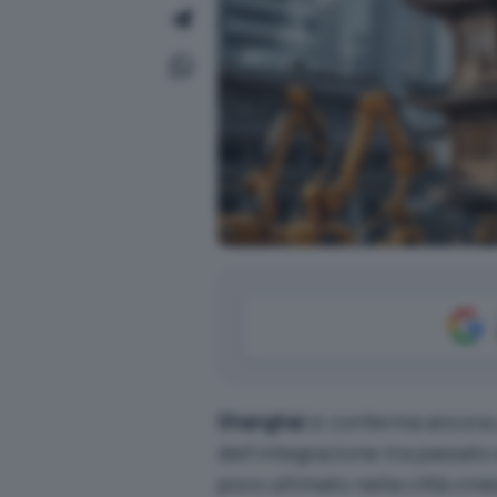
Shanghai
si conferma ancora 
dell’integrazione tra passato 
poco ultimato nella città ci