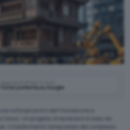
Aggiungi IlSoftware.it come
Fonte preferita su Google
una volta epicentro dell’innovazione e
e futuro. Un progetto straordinario è stato da
nese: il trasferimento temporaneo del complesso