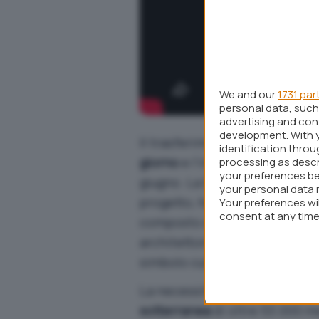
We and our
1731 par
personal data, such 
advertising and co
development. With 
Il trasferimento, iniziato il 1
identification thro
giorno
e l’intera struttura è st
processing as descr
your preferences be
giugno. La Shanghai Construc
your personal data 
progetto, ha sottolineato l’im
Your preferences wi
consent at any time 
composto da tre edifici in sti
webpage.
architettonico, che combina e
simbolo culturale della città.
La necessità di spostare il c
sotterranea
di oltre 53.000 me