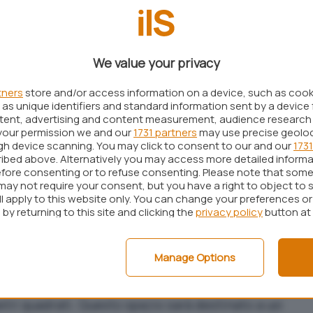
We value your privacy
tners
store and/or access information on a device, such as coo
as unique identifiers and standard information sent by a device 
ntent, advertising and content measurement, audience research
your permission we and our
1731 partners
may use precise geolo
9 maggio, è proseguito a un ritmo di circa
10 metri al
ugh device scanning. You may click to consent to our and our
1731
ata ricollocata nella sua posizione originale il 7
ibed above. Alternatively you may access more detailed inform
fore consenting or to refuse consenting. Please note that some
tion No 2 (Group) Co Ltd, responsabile del
may not require your consent, but you have a right to object to 
portanza di preservare l’integrità del complesso,
ll apply to this website only. You can change your preferences o
by returning to this site and clicking the
privacy policy
button at
le
shikumen
, tipici degli anni ’20 e ’30. Questo stile
lementi cinesi e occidentali, rappresenta un
Manage Options
omplesso è legata alla
costruzione di un’area
tri quadrati. Questo spazio sarà destinato a usi