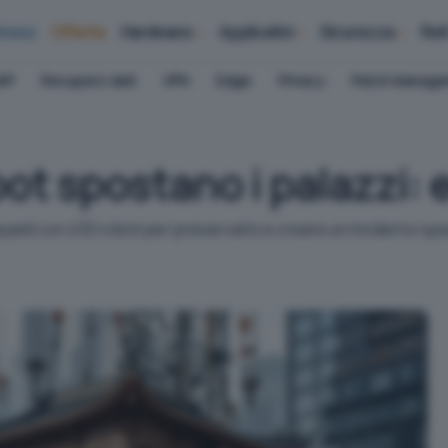
iness
Offerte
Hardware
Applicativi
Sicurezza
Ret
AP
Recupero dati
VPN
Edge
Privacy
Patch Manag
ot spostano i palazzi: e
yanli con 432 robot per preservarlo e creare un moderno spa