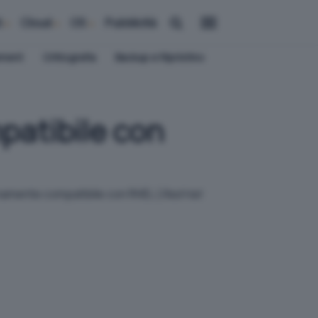
i
Cloud
OS
Pubblicità
ement
Crittografia
Backup e Ripristino
patibile con
enamente compatibile con RHEL (
Red Hat