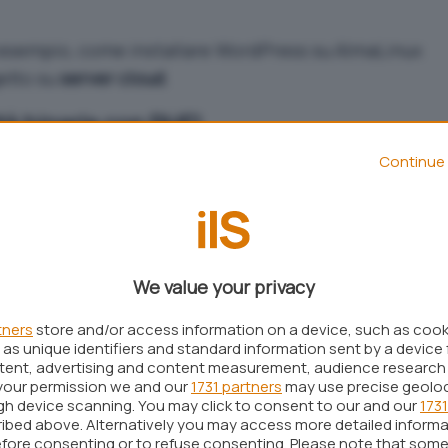
 esempio,
come installare WordPress su AlmaLinux
getto su
server cloud
.
tà binaria con RHEL
Continue 
di CentOS, AlmaLinux ha come obiettivo quello di
buzione Linux
binariamente compatibile con RHEL
e
vole per la comunità degli utenti di CentOS.
ibuzione è “
binariamente compatibile con RHEL
”
We value your privacy
are compilati
per RHEL possono essere eseguiti
 specifica distribuzione. In altre parole, i file
tners
store and/or access information on a device, such as coo
i a RHEL possono essere utilizzati su AlmaLinux
as unique identifiers and standard information sent by a device 
ntent, advertising and content measurement, audience research
compilazione
e senza bisogno di alcun
your permission we and our
1731 partners
may use precise geolo
bilità binaria
è essenziale perché consente agli
ugh device scanning. You may click to consent to our and our
1731
ibed above. Alternatively you may access more detailed inform
 progettato per RHEL senza dover affrontare
fore consenting or to refuse consenting. Please note that some