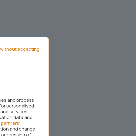
without accepting
kies and process
for personalised
 and services
cation data and
 partners
’
ation and change
 processing of