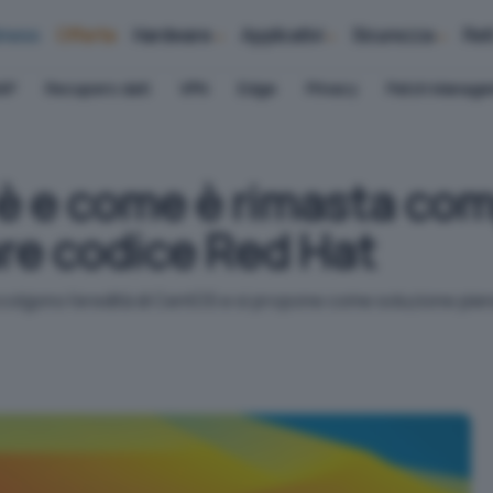
iness
Offerte
Hardware
Applicativi
Sicurezza
Ret
AP
Recupero dati
VPN
Edge
Privacy
Patch Manag
è e come è rimasta com
re codice Red Hat
raccolgono l'eredità di CentOS e si propone come soluzione pi