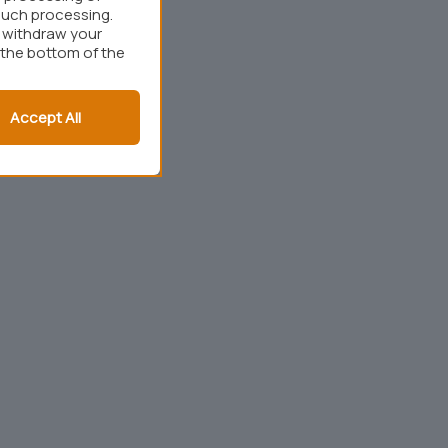
such processing.
r withdraw your
 the bottom of the
Accept All