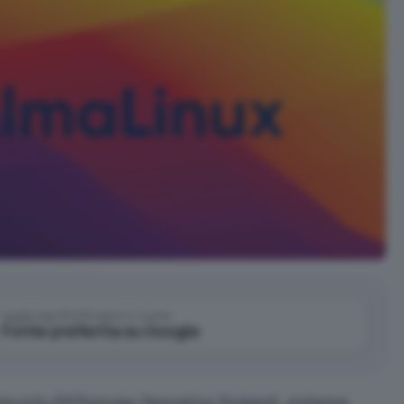
Aggiungi IlSoftware.it come
Fonte preferita su Google
unity ENTerprise Operating System
), sistema