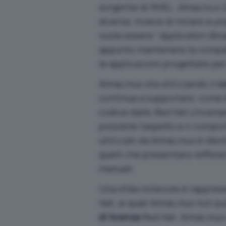
sorgente di RHEL,
AlmaLinux 
diversa. Invece di mirare a u
vuole essere “
Application Bina
appunto mantenere la compati
le applicazioni progettate pe
AlmaLinux sta utilizzando il
c
continua a supportare, come b
codice dalle
Red Hat Universa
possibile l’aspetto e il compo
utilizzati da AlmaLinux è iden
quelli che presentano differe
manuali.
Una sfida notevole è rappres
Hat, ai quali AlmaLinux non p
di licenza
Red Hat. AlmaLinux 