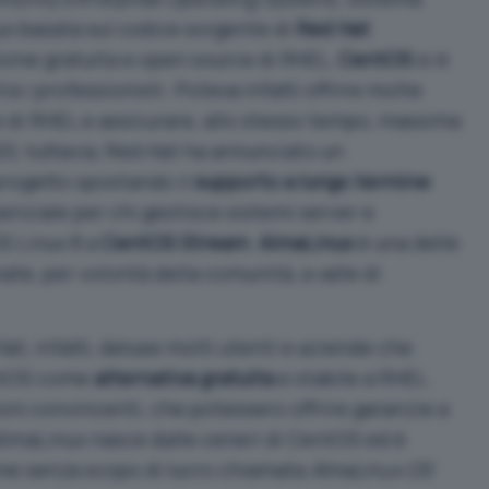
ux basata sul codice sorgente di
Red Hat
ione gratuita e open source di RHEL,
CentOS
si è
a i professionisti. Poteva infatti offrire molte
e di RHEL e assicurare, allo stesso tempo, massima
0, tuttavia, Red Hat ha annunciato un
rogetto spostando il
supporto a lungo termine
senziale per chi gestisce sistemi server e
S Linux 8 a
CentOS Stream
.
AlmaLinux
è una delle
ate, per volontà della comunità, a valle di
t, infatti, deluse molti utenti e aziende che
ntOS come
alternativa gratuita
e stabile a RHEL.
oni convincenti, che potessero offrire garanzie a
 AlmaLinux nasce dalle ceneri di CentOS ed è
ne senza scopo di lucro chiamata
AlmaLinux OS