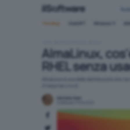
Bus
Trending:
ChatGPT
Windows 11
QN
HOME
SISTEMI OPERATIVI
LINUX
AlmaLinux, cos'
RHEL senza usa
AlmaLinux è una delle distribuzioni che 
Enterprise Linux
).
Michele Nasi
Pubblicato il 19 ott 2023