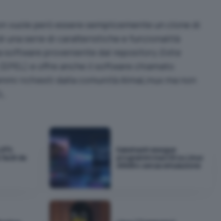
on vuole però essere semplicemente un clone di
i una serie di caratteristiche e funzionalità
a software proveniente dal repository
Extra
(EPEL) e offre anche il software chiamato
ammi richiesti dalla comunità AlmaLinux ma non
L.
VFS:
Kakehashi esegue
facili da
programmi macOS su Linux
ARM64 senza emulazione