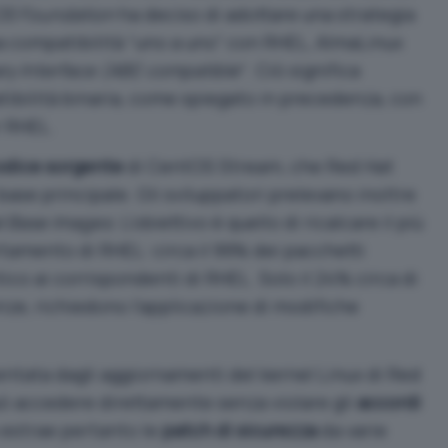
OS Foundation
ha deciso di adottare una strategia
na compatibilità “uno a uno” con RHEL, AlmaLinux
ry Interface (ABI) compatible
“. Ciò significa
bilità binaria, come spiegato in precedenza, con
r RHEL.
odice sorgente
di CentOS Stream, che Red Hat
ase principale. Gli sviluppatori prelevano inoltre
l Base Images
. L’obiettivo è quello di ricalcare il più
rtamento di RHEL: circa il 99% dei pacchetti
tico ai corrispondenti di RHEL. Solo il 24% circa di
nze, richiedono l’applicazione di modifiche
entata dagli aggiornamenti del
kernel Linux
di Red
uò accedere direttamente senza violare gli
accordi
estrae pertanto le
patch di sicurezza
da varie