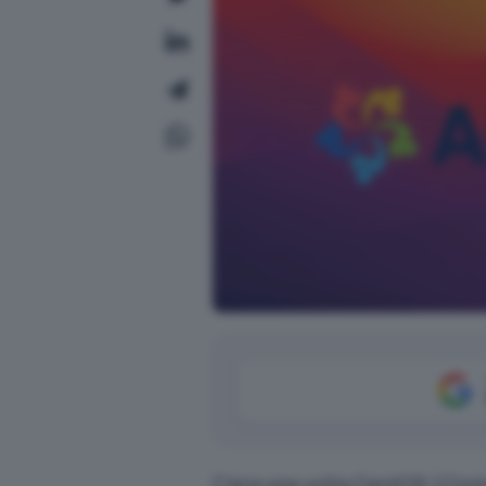
C’era una volta CentOS (
Comm