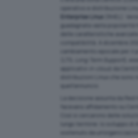
operativo e distribuzione Lin
Enterprise Linux
(RHEL). Vers
guadagnata vasta popolarità tr
delle caratteristiche avanzat
compatibilità. A dicembre 202
cambiamento epocale per il p
(LTS,
Long Term Support
), es
applicativi
in-cloud
, da CentO
distribuzioni Linux che sono n
quell’annuncio.
La decisione assunta da Red Ha
facevano affidamento su Ce
Così si cercarono delle soluzi
lungo termine: lo sviluppo di
sostenuto da un’organizzazio