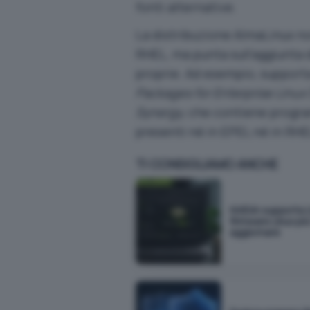
fonti alternative.
La distribuzione AlmaLinux n
RHEL, ma punta sull’aggiunta d
proprie. Ad esempio, support
Packages for Enterprise Linux
Synergy
, che contiene progr
presenti né in EPEL né in RHE
TI CONSIGLIAMO ANCHE
NVIDIA supporta L
firmware Linux più 
aggiornare