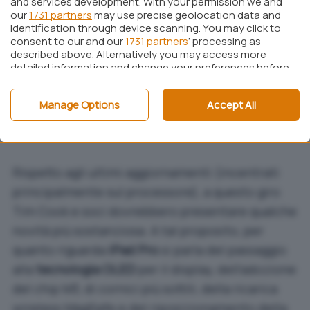
and services development. With your permission we and
our
1731 partners
may use precise geolocation data and
identification through device scanning. You may click to
consent to our and our
1731 partners
’ processing as
described above. Alternatively you may access more
detailed information and change your preferences before
consenting or to refuse consenting. Please note that
some processing of your personal data may not require
Manage Options
Accept All
your consent, but you have a right to object to such
processing. Your preferences will apply to this website only.
You can change your preferences or withdraw your
consent at any time by returning to this site and clicking
the
privacy policy
button at the bottom of the webpage.
Rispetto agli ultimi aggiornamenti (incentrati
principalmente sul processore), a questo giro
Tim Cook e soci dovrebbero presentare qualche
novità più sostanziosa. A tal proposito, per
quanto riguarda
iPad Pro
si parla del passaggio
alla
tecnologia OLED
per il display, dell’adozione
del chip M3, di cornici più sottili, della ricarica
wireless MagSafe e del riposizionamento della