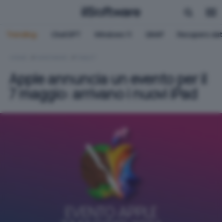
Trending:
ChatGPT
Windows 11
QNAP
Recupero dat
HOME
HARDWARE
TABLET
Apple annuncia un evento per il
7 maggio: arrivano i nuovi iPad