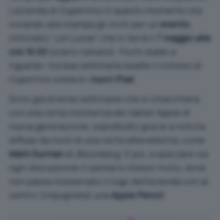
L’azienda di Cupertino in questo momento sta
inviando alla stampa gli inviti per un
evento
intitolato “
Let Loose
” che si terrà il
7 maggio alle
ore 16:00
(orario italiano). Pochi dubbi a
riguardo: tra due settimane esatte il colosso di
Cupertino svelerà i
nuovi iPad
.
Sono già diverse settimane che si chiacchiera
con una certa insistenza dei tablet Apple di
nuova generazione, soprattutto grazie a notizie
diffuse da nomi di una certa attendibilità, come
Mark Gurman
di
Bloomberg
. E poi, a spazzare via
ogni discussione ci pensa lo stesso invito, dove
non passa inosservato il logo dell’azienda con al
centro (impugnata) una
Apple Pencil
.