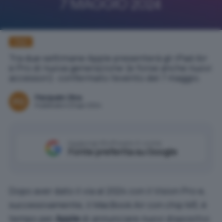
iPad
Tra due settimane Apple presenterà gli iPad Air
e Pro di nuova generazione (e forse anche nuovi
accessori): confermato l'evento del 7 maggio.
Pasquale Oliva
Pubblicato il 23 apr 2024
Aggiungi IlSoftware.it come
Fonte preferita su Google
Dopo aver dato il via al 2024 con il Vision Pro e,
successivamente, il
MacBook Air con chip M3
, è
tempo per
Apple
di annunciare nuovi dispositivi.