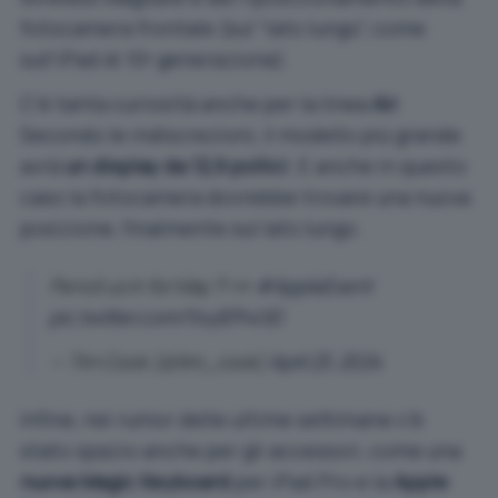
fotocamera frontale (sul “lato lungo”, come
sull’iPad di 10ª generazione).
C’è tanta curiosità anche per la linea
Air
.
Secondo le indiscrezioni, il modello più grande
avrà
un display da 12,9 pollici
. E anche in questo
caso la fotocamera dovrebbe trovare una nuova
posizione, finalmente sul lato lungo.
Pencil us in for May 7! ✏️
#AppleEvent
pic.twitter.com/1tvyB7h450
— Tim Cook (@tim_cook)
April 23, 2024
Infine, nei rumor delle ultime settimane c’è
stato spazio anche per gli accessori, come una
nuova Magic Keyboard
per iPad Pro e la
Apple