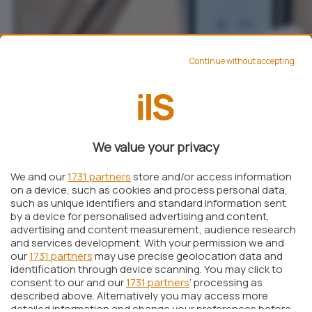
Continue without accepting
We value your privacy
We and our
1731 partners
store and/or access information
on a device, such as cookies and process personal data,
such as unique identifiers and standard information sent
by a device for personalised advertising and content,
advertising and content measurement, audience research
and services development. With your permission we and
our
1731 partners
may use precise geolocation data and
Apple Pay è al momento compatibile con le
identification through device scanning. You may click to
carte di credito Visa e Mastercard, se erogate
consent to our and our
1731 partners
’ processing as
described above. Alternatively you may access more
da Unicredit, Carrefour Bank e Boon,
detailed information and change your preferences before