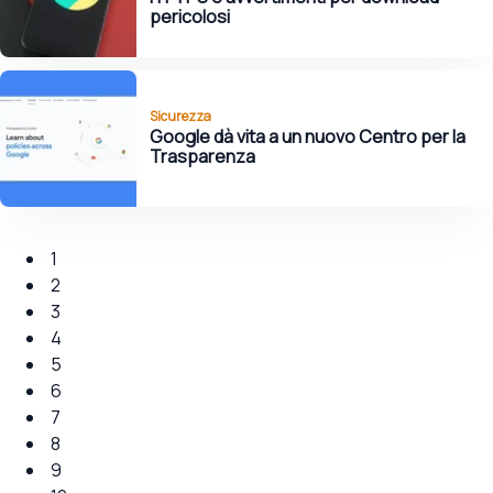
pericolosi
Sicurezza
Google dà vita a un nuovo Centro per la
Trasparenza
1
2
3
4
5
6
7
8
9