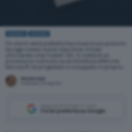
Business
Microsoft
Gli utenti della piattaforma cloud Azure possono
da oggi creare nuove macchine virtuali
utilizzando chip Cobalt 100. Si tratta di un
processore costruito su architettura ARM che
Microsoft ha progettato e sviluppato in proprio.
Michele Nasi
Pubblicato il 22 mag 2024
Aggiungi IlSoftware.it come
Fonte preferita su Google