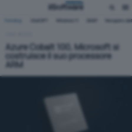
BUSINESS
Trending:
ChatGPT
Windows 11
QNAP
Recupero dat
HOME
CLOUD
Azure Cobalt 100, Microsoft si
costruisce il suo processore
ARM