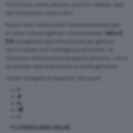
GNU/Linux, come Ubuntu, CentOS, Debian, Red
Hat Enterprise Linux e altri.
Alcuni mesi fa Microsoft ha anche annunciato
un altro chip progettato internamente,
Maia AI
100
, progettato specificamente per gestire
servizi basati sull’intelligenza artificiale. Al
momento della stesura di questo articolo, non si
sa quando sarà disponibile su scala generale.
Credit immagine in apertura:
Microsoft
TI CONSIGLIAMO ANCHE