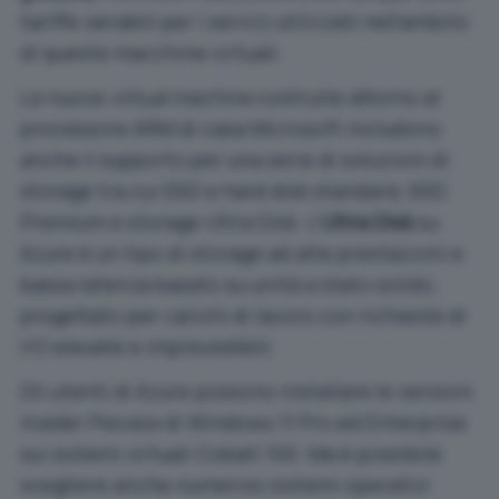
tariffe variabili per i servizi utilizzati nell’ambito
di queste macchine virtuali.
Le nuove
virtual machine
costruite attorno al
processore ARM di casa Microsoft includono
anche il supporto per una serie di soluzioni di
storage tra cui SSD e hard disk standard, SSD
Premium e storage Ultra Disk. L’
Ultra Disk
su
Azure è un tipo di storage ad alte prestazioni e
bassa latenza basato su unità a stato solido,
progettato per carichi di lavoro con richieste di
I/O elevate e imprevedibili.
Gli utenti di Azure possono installare le versioni
Insider Preview
di Windows 11 Pro ed Enterprise
sui sistemi virtuali Cobalt 100. Ma è possibile
scegliere anche numerosi sistemi operativi