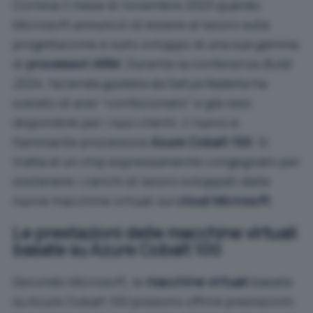
Correva il mese di novembre 2023 quando
Microsoft annunciò di essere al lavoro sulla
progettazione e sullo sviluppo di una sua gamma
di
processori ARM
. Durante la conferenza
Build
2024
, l’azienda guidata da Satya Nadella ha
svelato di aver “confezionato” e già reso
disponibile per i suoi clienti, il nuovo e
fiammante processore
Azure Cobalt 100
. Si
tratta di un chip espressamente congegnato per
sostenere i carichi di lavoro sviluppati dalle
nuove macchine virtuali sul
cloud Microsoft
.
Le prestazioni delle macchine virtuali
basate su Azure Cobalt 100
Secondo Microsoft, le
macchine virtuali
basate
su Azure Cobalt 100 possono offrire prestazioni