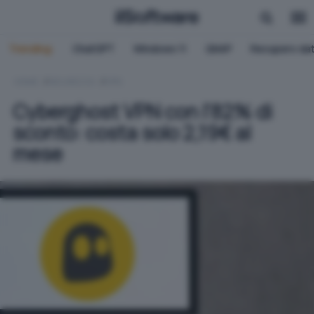
Trending:
ChatGPT
Windows 11
QNAP
Recupero dat
HOME
SICUREZZA
VPN
Cyberghost VPN con l'82% di
sconto: costa solo 2,19€ al
mese