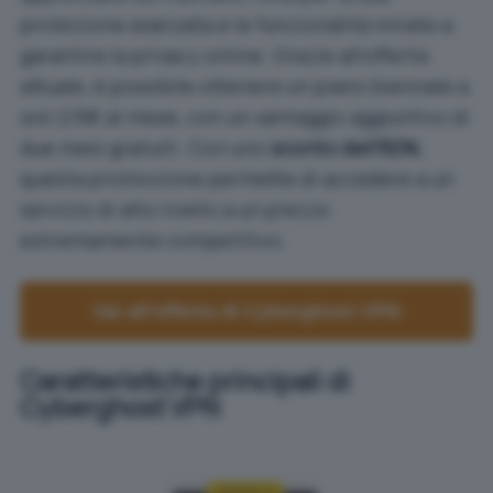
protezione avanzata e le funzionalità mirate a
garantire la privacy online. Grazie all’offerta
attuale, è possibile ottenere un
piano biennale a
soli 2,19€ al mese
, con un vantaggio aggiuntivo di
due mesi gratuiti. Con uno
sconto dell’82%
,
questa promozione permette di accedere a un
servizio di alto livello a un prezzo
estremamente competitivo.
Vai all’offerta di Cyberghost VPN
Caratteristiche principali di
Cyberghost VPN