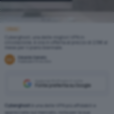
Offerte
Cyberghost, una delle migliori VPN in
circolazione, è ora in offerta al prezzo di 2,19€ al
mese per il piano biennale.
Edoardo Damato
Pubblicato il 13 nov 2024
Aggiungi IlSoftware.it come
Fonte preferita su Google
Cyberghost
è una delle VPN più affidabili e
apprezzate sul mercato, nota per la sua