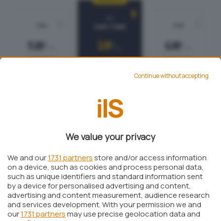
Continue without accepting
Cyberghost VPN si distingue per le sue
funzionalità avanzate e per un’esperienza d’uso
We value your privacy
semplice e intuitiva. Ecco alcune delle principali
We and our
1731 partners
store and/or access information
caratteristiche che rendono Cyberghost una
on a device, such as cookies and process personal data,
delle scelte migliori per chi cerca una
such as unique identifiers and standard information sent
by a device for personalised advertising and content,
protezione affidabile online:
advertising and content measurement, audience research
and services development. With your permission we and
Protezione della privacy e anonimato
:
our
1731 partners
may use precise geolocation data and