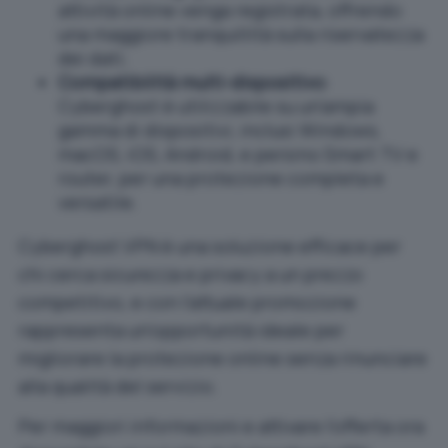
attività online venga registrata, offrendo
una maggiore tranquillità sulla riservatezza
dei dati;
Compatibilità multi-dispositivo
:
Cyberghost è utilizzabile su un’ampia
gamma di dispositivi, inclusi Windows,
macOS, iOS, Android, e persino Smart TV e
router, per una protezione completa e
versatile.
Cyberghost VPN è una soluzione efficace per
chi cerca sicurezza e privacy a un prezzo
competitivo, e con l’attuale promozione
rappresenta un’opportunità ideale per
migliorare la protezione online senza rinunciare
alla qualità del servizio.
Per maggiori informazioni e attivare l’offerta ora