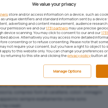
We value your privacy
tners
store and/or access information on a device, such as coo
as unique identifiers and standard information sent by a device 
ntent, advertising and content measurement, audience research
your permission we and our
1731 partners
may use precise geolo
ugh device scanning. You may click to consent to our and our
1731
 importante usarlo
ibed above. Alternatively you may access more detailed inform
fore consenting or to refuse consenting. Please note that some
PDF che è stato messo a punto con il preciso
may not require your consent, but you have a right to object to 
ll apply to this website only. You can change your preferences o
e la conservazione documentale a lungo termine su
by returning to this site and clicking the
privacy policy
button at
di PDF/A
sono le seguenti:
Manage Options
na vita propria” nel senso che essi sono
ltre impostazioni software e da qualunque altra
oria, compresi font di carattere, colori, immagini
ndi, appaiono sempre esattamente come sono
i ha creati.