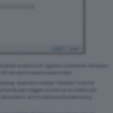
trambe le partizioni (quella contenente Windows
 XP) dovranno essere selezionate.
ackup, qualora si volesse “strafare”, si potrà
rtunità, per maggior sicurezza, di creare una
i (documenti, archivi della posta elettronica,