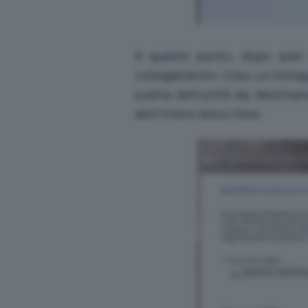
A questo punto, dopo aver 
collegamento
Crea un’immag
scelta dell’unità da destin
dell’intero disco fisso.