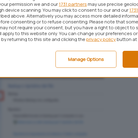
trà agevolmente tornare sui propri passi
your permission we and our
1731 partners
may use precise geolo
ugh device scanning. You may click to consent to our and our
1731
ituazione.
ibed above. Alternatively you may access more detailed inform
fore consenting or to refuse consenting. Please note that some
n l’utility “
Backup e ripristino
” si deve avere a
may not require your consent, but you have a right to object to 
re CD/DVD, un’unità di memorizzazione esterna
ll apply to this website only. You can change your preferences o
by returning to this site and clicking the
privacy policy
button at
delle credenziali di accesso e dei diritti di
Manage Options