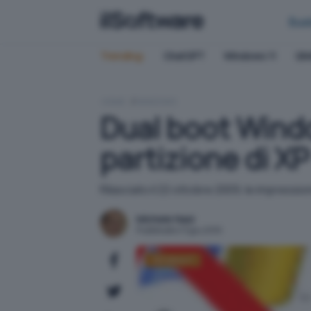
Bus
Trending:
ChatGPT
Windows 11
QN
HOME
WINDOWS
Dual boot Windo
partizione di X
Rilasciato il 22 ottobre 2009, le impressi
Michele Nasi
Pubblicato il 3 giu 2010
Windows 7