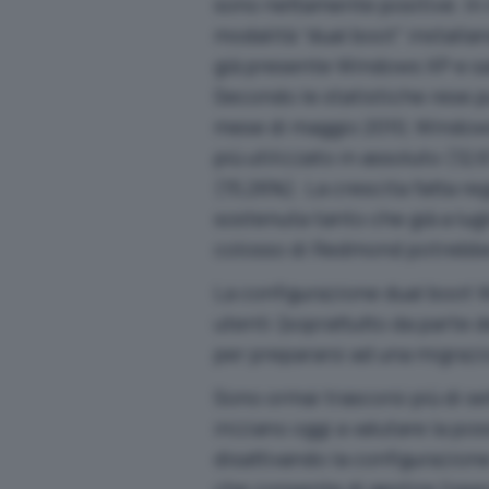
sono nettamente positive. In 
modalità “dual boot” install
già presente Windows XP e sal
Secondo le statistiche rese p
mese di maggio 2010, Windows
più utilizzato in assoluto (
(15,26%). La crescita fatta re
sostenuta tanto che già a lugli
colosso di Redmond potrebbe 
La configurazione dual boot 
utenti (soprattutto da parte d
per prepararsi ad una migrazi
Sono ormai trascorsi più di se
iniziano oggi a valutare la po
disattivando la configurazion