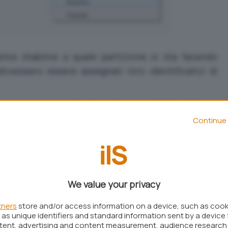
ice stabilire a quale partizione si sta facendo
ovessero essere assegnati loro identificativi di
 a scopo precauzionale – di creare un’immagine
ioni servendosi della funzionalità “
Backup e
Continue 
evamo già presentata
in questo articolo
).
kup e ripristino
” consigliamo di cliccare sul
 digitare
nella casella
backup e ripristino
o quindi il tasto Invio.
We value your privacy
si otterrà un unico file contenente le partizioni
stati in configurazione dual boot. Se qualcosa
tners
store and/or access information on a device, such as coo
as unique identifiers and standard information sent by a device 
ando il backup prodotto servendosi dell’utilità
ntent, advertising and content measurement, audience research