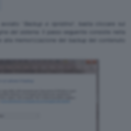
avviato “
Backup e ripristino
“, basta cliccare sul
ine del sistema
. Il passo seguente consiste nella
are alla memorizzazione del backup del contenuto