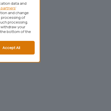
cation data and
 partners
’
ation and change
 processing of
such processing.
r withdraw your
 the bottom of the
Accept All