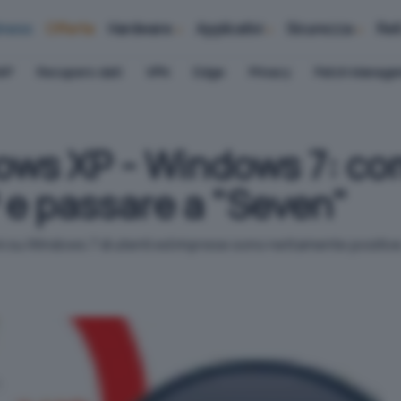
iness
Offerte
Hardware
Applicativi
Sicurezza
Ret
AP
Recupero dati
VPN
Edge
Privacy
Patch Manag
ws XP - Windows 7: com
P e passare a "Seven"
oni su Windows 7 di utenti ed imprese sono nettamente positive