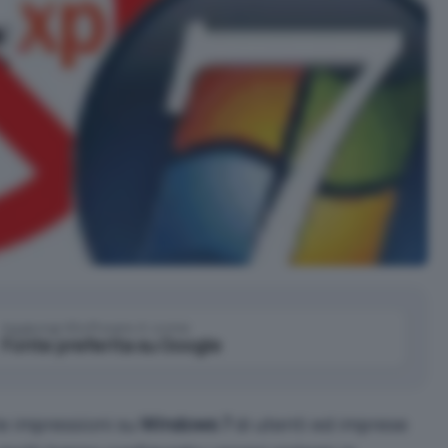
Aggiungi IlSoftware.it come
Fonte preferita su Google
 le impressioni su
Windows 7
di utenti ed imprese