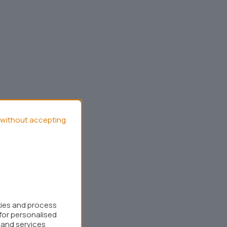
without accepting
kies and process
for personalised
 and services