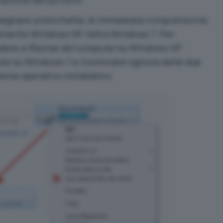
razione senza rischi.
egnare un’etichetta, di immediata comprensione,
tenente Windows XP, l’altra Windows 7. Per
edere a
Risorse del computer
su Windows XP
ter
su Windows 7 e rinominare ognuna delle due
tema operativo installatovi.