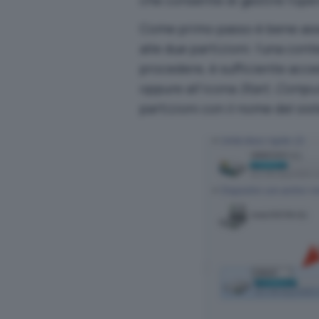
che consente di gestire l’ope
Come primo passo è bene ass
alle due partizioni: l’una con
procedere, è sufficiente acc
oppure all’icona
Start, Compu
partizioni con il nome del sis