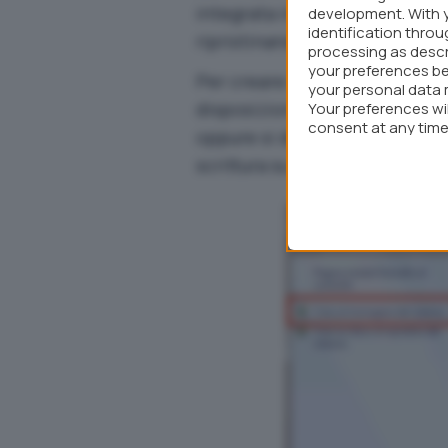
integrata in Windows 7, si po
development. With 
identification thro
ripristinando la precedente s
processing as descr
your preferences be
Per creare il file d’immagine co
your personal data 
disposizione un masterizzato
Your preferences wi
consent at any time 
oppure si deve poter disporre 
webpage.
scrittura su un’unità di rete.