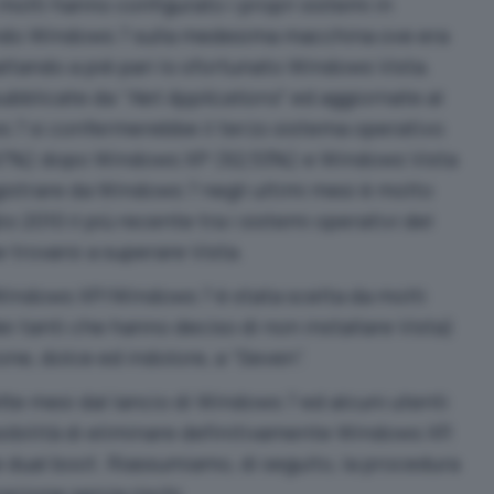
molti hanno configurato i propri sistemi in
ando Windows 7 sulla medesima macchina ove era
tando a pié pari lo sfortunato Windows Vista.
ubblicate da “
Net Applications
” ed aggiornate al
 7 si confermerebbe il terzo sistema operativo
12,67%) dopo Windows XP (62,53%) e Windows Vista
gistrare da Windows 7 negli ultimi mesi è molto
o 2010 il più recente tra i sistemi operativi del
trovarsi a superare Vista.
Windows XP/Windows 7 è stata scelta da molti
ei tanti che hanno deciso di non installare Vista)
one, dolce ed indolore, a “Seven”.
tte mesi dal lancio di Windows 7 ed alcuni utenti
ssibilità di eliminare definitivamente Windows XP,
e dual boot. Riassumiamo, di seguito, la procedura