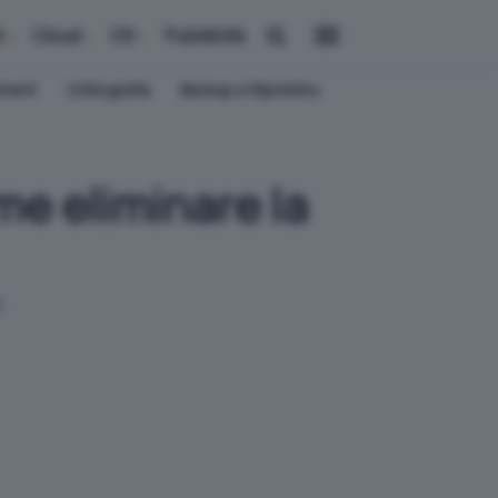
i
Cloud
OS
Pubblicità
ement
Crittografia
Backup e Ripristino
e eliminare la
.