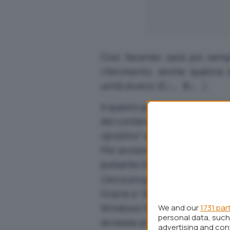
Così facendo sarà più sempl
riferimento, anche qualora d
unità diversi (
,…).
C:, D:
A questo punto, suggeriamo –
del contenuto delle due partiz
ripristino
” di Windows 7 (l’av
Per avviare velocemente “
Bac
pulsante Start di Windows 7 e
Cerca programmi e file
premend
Grazie a “
Backup e ripristino
” 
Windows XP e Windows 7, impo
We and our
1731 par
personal data, such 
dovesse andare storto, utilizz
advertising and co