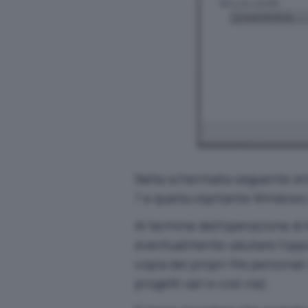
Nella schermata seguente en
7 e quella ospitante Windows
Al termine dell’operazione di b
eventualmente valutare l’oppo
copia dei propri file personal
progetti vari e così via).