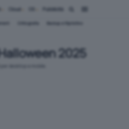
i
Cloud
OS
Pubblicità
ement
Crittografia
Backup e Ripristino
 Halloween 2025
li per desktop e mobile.