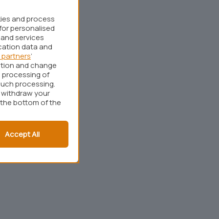
kies and process
for personalised
 and services
cation data and
 partners
’
ation and change
 processing of
such processing.
r withdraw your
 the bottom of the
Accept All