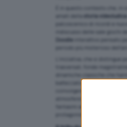
È in questo contesto che, in
amati della
storia videoludica
palcoscenico di ricordi e nuo
indiscusso delle sale giochi de
Doodle
interattivo pensato pe
periodo più misterioso dell’a
L’iniziativa, che si distingue 
trasversali, fonde magistralm
dinamiche classiche che hanno
battezzato “Pac-Man Hallowee
coinvolgente:
otto livelli
, amb
atmosfere da casa infestata, c
fantasmi antagonisti che, da 
protagonista giallo.