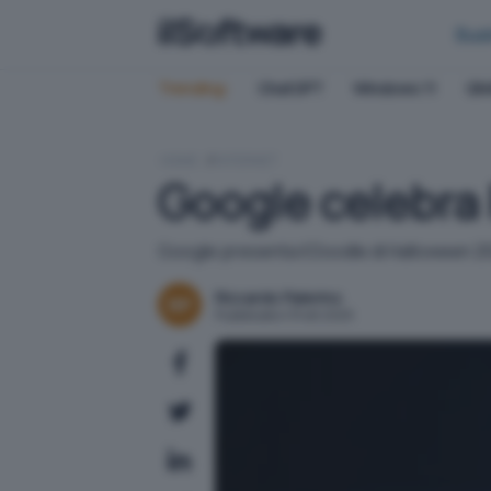
Bus
Trending:
ChatGPT
Windows 11
QN
HOME
INTERNET
Google celebra
Google presenta il Doodle di Halloween 2025 
Riccardo Palermo
Pubblicato il 31 ott 2025