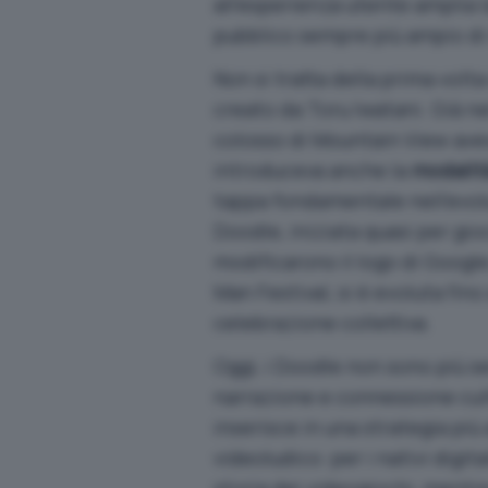
all’esperienza utente amplia l
pubblico sempre più ampio di 
Non si tratta della prima vol
creato da Toru Iwatani. Già ne
colosso di Mountain View avev
introduceva anche la
modalit
tappa fondamentale nell’evoluz
Doodle, iniziata quasi per gi
modificarono il logo di Google
Man Festival, si è evoluta fino
celebrazione collettiva.
Oggi, i Doodle non sono più se
narrazione e connessione cult
inserisce in una strategia più
videoludico: per i nativi digit
storia dei videogiochi, mentre