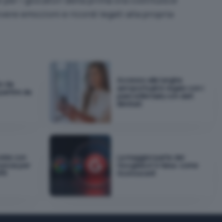
vere emozioni e ricordi legati alla propria
Accesso alle lunghe
io da
aeroportuali in regalo con i
 partire da
piani eSIM Saily con dati
illimitati
okie con
La maggior parte dei
nuncia per
Googlebot è falsa: come
DPR
riconoscerli