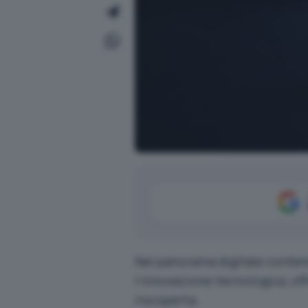
Nel panorama digitale contemp
l’innovazione tecnologica, of
riscoperta.