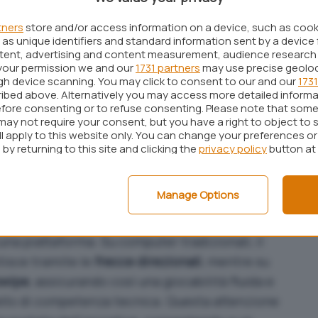
 i 45 anni di Pac Man
tners
store and/or access information on a device, such as coo
risiede nell’equilibrio tra innovazione e rispetto
as unique identifiers and standard information sent by a device 
ucendo elementi tematici come i power pellet
ntent, advertising and content measurement, audience research
your permission we and our
1731 partners
may use precise geolo
pebre rosse e nuovi costumi per il protagonista,
ugh device scanning. You may click to consent to our and our
1731
 del gameplay originale del
1980
: il giocatore è
ibed above. Alternatively you may access more detailed inform
fore consenting or to refuse consenting. Please note that some
 corridoi intricati, raccogliendo pallini ed
may not require your consent, but you have a right to object to 
e popolano il labirinto. Il risultato è
ll apply to this website only. You can change your preferences o
by returning to this site and clicking the
privacy policy
button at
scino del passato alla freschezza delle novità,
ico senza tempo.
Manage Options
uarda l’accessibilità. Il Google Doodle è stato
 sia da
desktop
che da
dispositivi mobili
, con
cuna piattaforma. Su computer tradizionali, il
isce tramite le
frecce direzionali
, mentre su
swipe
, assicurando così una giocabilità fluida e
ivello di competenza tecnica. Questa attenzione