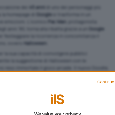
 occasione dei
45 anni
di uno dei personaggi più
, la homepage di
Google
si trasforma in un
ve emozioni. L’iconico
Pac Man
, protagonista
gli anni ’80, torna alla ribalta grazie a un
Google
r festeggiare la ricorrenza in concomitanza il
nno, ovvero
Halloween
.
per la sua capacità di coinvolgere pubblici
ente la suggestione di Halloween con le
 reso immortale il gioco arcade. Il nuovo Doodle,
n 2025 Edition”, propone un’esperienza inedita e
ientati in quattro labirinti tematici che richiamano
Continue 
iascuno ispirato alla personalità dei celebri
quasi mezzo secolo, inseguono l’inconfondibile
We value your privacy