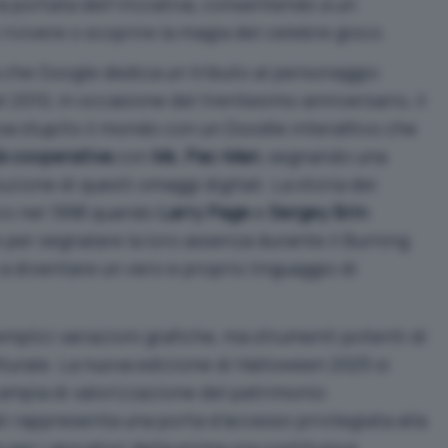
a portata dell’iniziativa, consentendo a un
rivivere o scoprire la magia del celebre gioco.
ta che Google dedica un tributo al personaggio
l 2010, in occasione del trentesimo anniversario, il
a stupito il mondo con un Doodle interattivo che
à cooperativa
con
Ms. Pac-Man
, segnando una
ione di questi omaggi digitali. La storia dei
oco nel 1998 quando
Larry Page
e
Sergey Brin
 per segnalare la loro assenza durante il Burning
 a diventare un vero e proprio linguaggio di
mplici variazioni grafiche, ma strumenti potenti di
urale. La nuova edizione di Halloween 2025 si
 ampia di valorizzazione del patrimonio
ali rappresenta una porta d’accesso privilegiata alla
 per i giocatori della prima ora costituisce