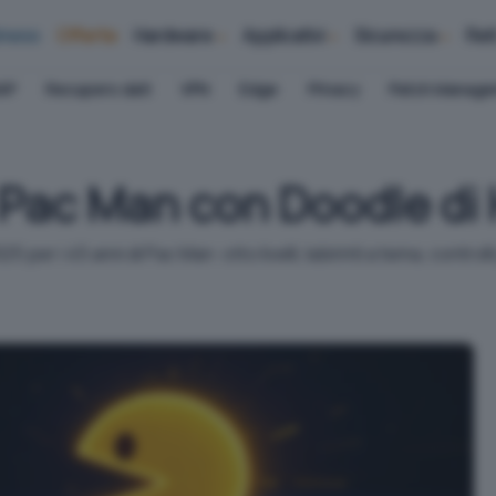
iness
Offerte
Hardware
Applicativi
Sicurezza
Ret
AP
Recupero dati
VPN
Edge
Privacy
Patch Manag
 Pac Man con Doodle di
per i 45 anni di Pac Man: otto livelli, labirinti a tema, control