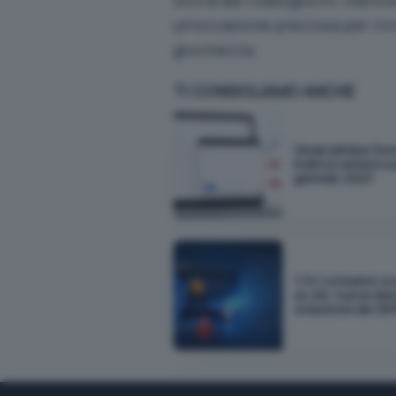
un’occasione preziosa per rivi
giovinezza.
TI CONSIGLIAMO ANCHE
Gmail elimina l'inv
indirizzi esterni a
gennaio 2027
1.741 consensi co
un clic: nuova de
violazione del G