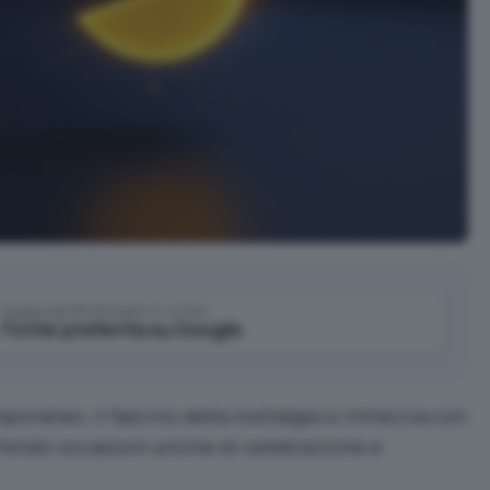
Aggiungi IlSoftware.it come
Fonte preferita su Google
oraneo, il fascino della nostalgia si intreccia con
frendo occasioni uniche di celebrazione e