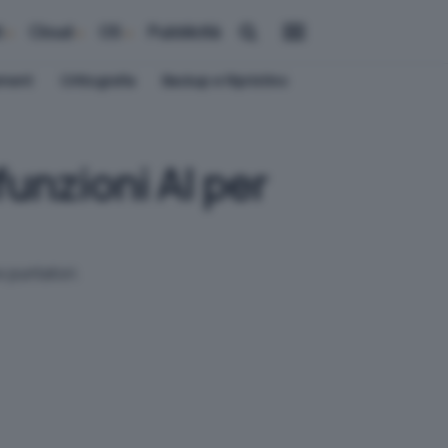
i
Cloud
OS
Pubblicità
ement
Crittografia
Backup e Ripristino
unzioni AI per
 puntatori.