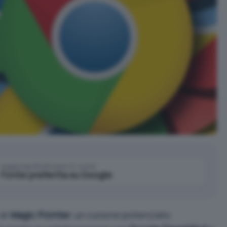
Aggiungi IlSoftware.it come
Fonte preferita su Google
 di
Magic Pointer
, un cursore potenziato