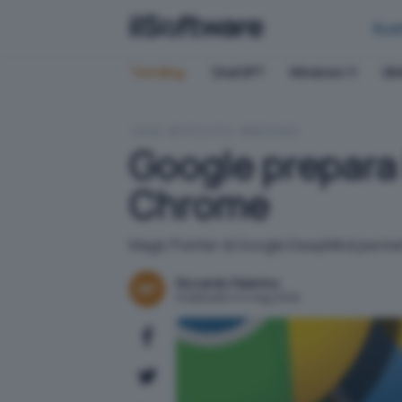
Bus
Trending:
ChatGPT
Windows 11
QN
HOME
APPLICATIVI
BROWSER
Google prepara 
Chrome
Magic Pointer di Google DeepMind permette
Riccardo Palermo
Pubblicato il 14 mag 2026