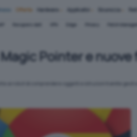
iness
Offerte
Hardware
Applicativi
Sicurezza
Ret
AP
Recupero dati
VPN
Edge
Privacy
Patch Manag
Magic Pointer e nuove f
 ai robot di comprendere oggetti e istruzioni tramite gesti e