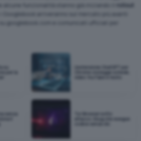
 alcune funzionalità stanno già iniziando il
rollout
i Googlebook arriveranno sul mercato più avanti
su googlebook.com e comunicati ufficiali per
a su
L'estensione ChatGPT per
ne per la
Chrome ora legge schede,
er
video YouTube e testo
na senza
Tor Browser sotto
iona il
attacco: il bug che esegue
g
codice senza clic