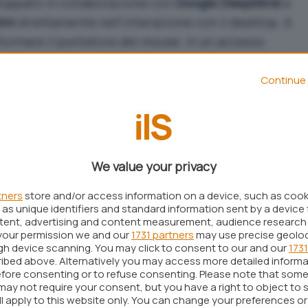
luppato in collaborazione con
Google DeepMind
e
ini
direttamente nell’interazione con il desktop. A
asformare il puntatore del mouse in un accesso
estuali, azioni rapide e comprensione visiva del
mo.
Continue 
inter non si limita a riconoscere ciò che indichi
a porzione di schermo è significativa per l’utente,
mpt testuali
lunghi con interazioni più naturali e
We value your privacy
Pointer
tners
store and/or access information on a device, such as coo
as unique identifiers and standard information sent by a device 
ntent, advertising and content measurement, audience research
ter come una funzionalità costruita attorno a
your permission we and our
1731 partners
may use precise geolo
 visivo e semantico intorno al cursore, attivandosi
ugh device scanning. You may click to consent to our and our
1731
ibed above. Alternatively you may access more detailed inform
l puntatore
o con
comandi vocali
per offrire
fore consenting or to refuse consenting. Please note that some
interrompere il flusso di lavoro.
may not require your consent, but you have a right to object to 
ll apply to this website only. You can change your preferences o