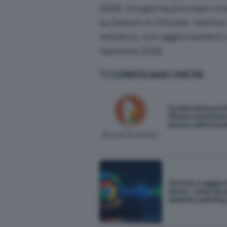
2026; Google ha precisato che
su Gemini in Chrome, mentre 
nell’anno, con aggiornamenti 
l’autunno 2026.
TI CONSIGLIAMO ANCHE
DuckDuckGo port
iPhone una funzio
privacy del brows
Chrome si aggior
riavvio: come funz
dynamic patchin