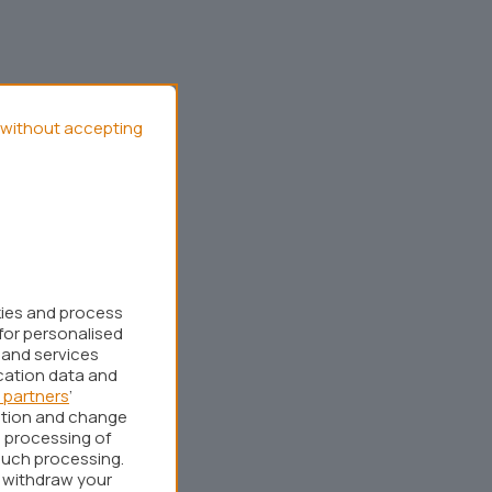
without accepting
kies and process
for personalised
 and services
cation data and
 partners
’
ation and change
 processing of
such processing.
r withdraw your