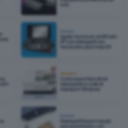
solo
Business
e:
Apple revoca un certificato
come
HP e le stampanti non
funzionano più in macOS
Stampanti
va
Come esportare driver
 A3+
stampante e code di
stampa in Windows
Focus
Business
ce
Stampanti Epson mai più
senza inchiostro con