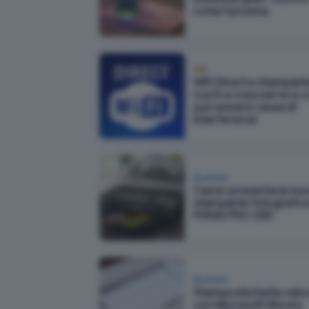
come funziona
Reti
WiFi Direct e stampant
cos'è a cosa serve e 
può essere causa di
interferenze
Business
Canon presenta la nuo
stampante fotografica
PIXMA PRO-200
Business
Stampa etichette velo
con Microsoft Word e