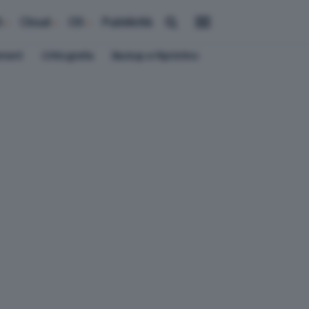
i
Cloud
OS
Pubblicità
ement
Crittografia
Backup e Ripristino