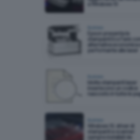
a Windows 10
Business
Epson presenta le
stampanti EcoTank c
alternativa economica
performante alle laser
Business
Molte stampanti laser
inseriscono un codice
nascosto in tutte le pa
Business
Windows 10, driver di
stampanti e scanner
sempre installati da