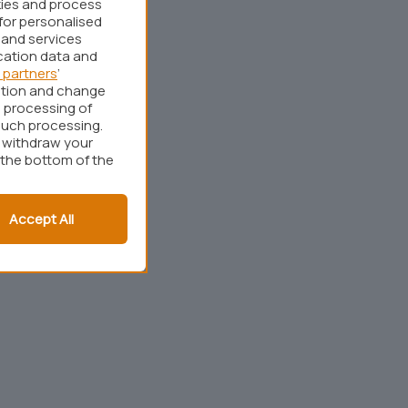
kies and process
for personalised
 and services
cation data and
 partners
’
ation and change
 processing of
such processing.
r withdraw your
 the bottom of the
Accept All