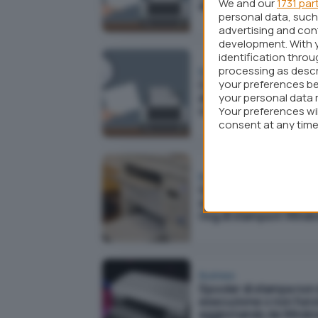
We and our
1731 par
alternative
personal data, such 
advertising and co
development. With 
identification thro
processing as descr
Business
your preferences be
Come stampare a dist
your personal data 
attraverso una
connessione OpenVP
Your preferences wi
consent at any time 
webpage.
Business
Quali documenti veng
stampati in azienda: at
i log di stampa in Wind
Business
Spooler di stampa non 
esecuzione o non funz
aggiornando da Windo