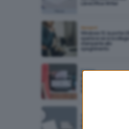
LibreOffice Writer
Focus
Stampanti
Windows 10, la porta U
sparisce se si scollega
stampante allo
spegnimento
Business
Stampa professionale
anche a casa con HP
Neverstop Laser: com
funziona
Business
Come stampare via
Internet: quali le miglior