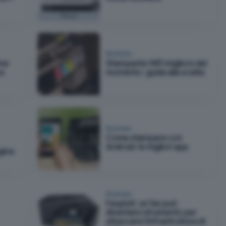
Focus
Business
ome
Stampante WiFi migliore del
 e
momento: guida alla scelta
Business
Come stampare con
Android: le migliori app
gine
Business
Faxploit: un fax può
diventare strumento per
attaccare l'infrastruttura di