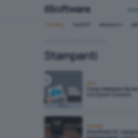
Bus
Trending:
ChatGPT
Windows 11
QN
HOME
HARDWARE
STAMPANTI
Stampanti
Office
Come stampare da re
con Epson Connect
Focus
Hardware
AtomStack A5, stampa
incisione laser: cos'è e