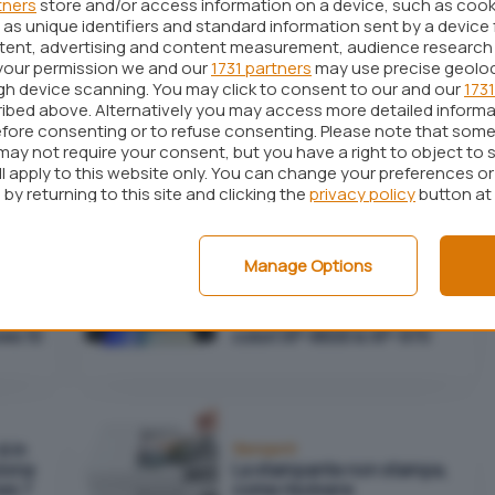
tners
store and/or access information on a device, such as coo
come funziona
as unique identifiers and standard information sent by a device 
ntent, advertising and content measurement, audience research
your permission we and our
1731 partners
may use precise geolo
ugh device scanning. You may click to consent to our and our
1731
Mobile
ibed above. Alternatively you may access more detailed inform
Google Cloud Print: il
fore consenting or to refuse consenting. Please note that some
anza
servizio per stampare a
may not require your consent, but you have a right to object to 
distanza è sul viale del
N
ll apply to this website only. You can change your preferences o
tramonto
by returning to this site and clicking the
privacy policy
button at
Manage Options
Hardware
ono
Epson presenta le nuove
tivare
stampanti fotografiche a 6
ows 10
colori XP-8600 e XP-970
è in
Stampanti
iona
La stampante non stampa,
ws 7
come risolvere