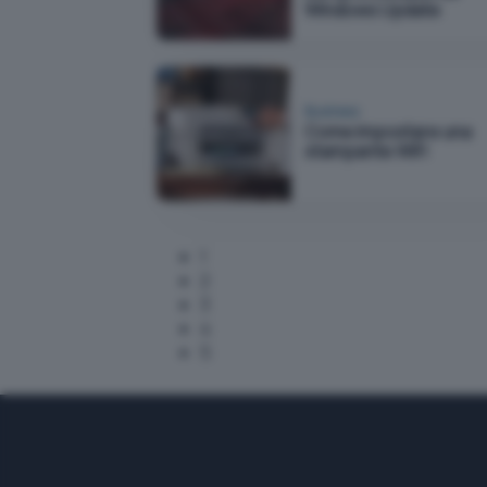
Windows Update
Business
Come impostare una
stampante WiFi
1
2
3
4
5