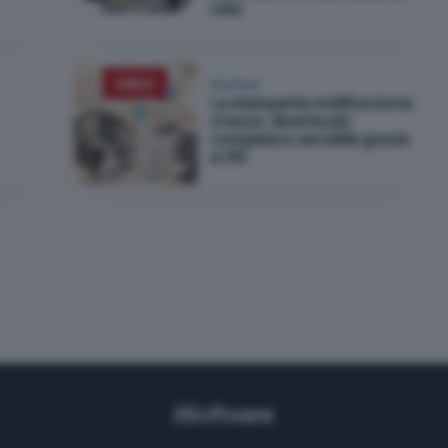
rete
Business
La stampante multifunzione
cresce: diventa più
completa e versatile grazie
a OKI