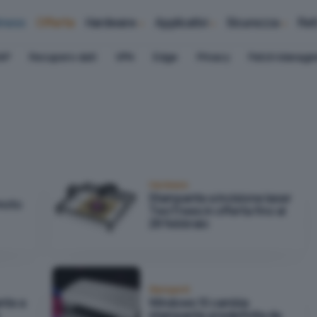
iness
Offerte
Hardware
Applicativi
Sicurezza
Ret
AP
Recupero dati
VPN
Edge
Privacy
Patch Manag
Hardware
Stampante a incisione laser
moto
TwoTrees in offerta fino al
28 febbraio
Stampanti
nte a
Windows 10 cambia
stampante predefinita da