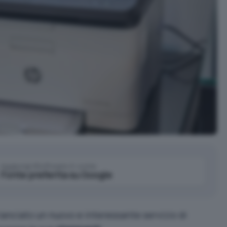
Aggiungi IlSoftware.it come
Fonte preferita su Google
lanciato un nuovo e interessante servizio di