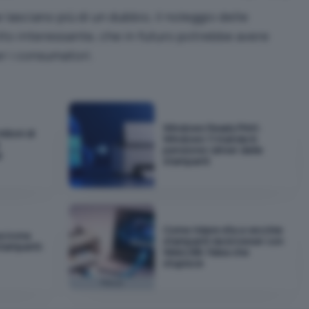
lasciano più di un dubbio, il noleggio delle
to interessante, che in futuro potrebbe avere
er i consumatori.
Windows Ready Print:
ilioni di
Windows 11 manda in
pensione i driver delle
i
stampanti
Come ridare vita a vecchie
a icona
stampanti via browser con
stampanti:
WebUSB: l'idea che
stupisce
Focus