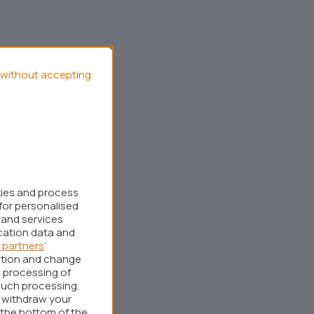
without accepting
kies and process
for personalised
 and services
cation data and
 partners
’
ation and change
 processing of
such processing.
r withdraw your
 the bottom of the