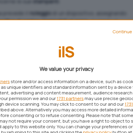
cerne le sue
stampanti
.
a prevede il
noleggio
di un dispositivo, assegnando
cifica di pagine stampabili al mese
, inviando al
ile per tali necessità. Secondo quanto affermato
Continue 
a ha come obiettivo quello di semplificare le
e piccole imprese.
tano abbordabili. Si parla di un abbonamento base,
na stampante
HP Envy 6020e
e la stampa di
20
We value your privacy
e
. Il piano più costoso tra quelli previsti, invece,
tners
store and/or access information on a device, such as coo
iceJet Pro
, con
700 pagine
stampabili per
35,99
as unique identifiers and standard information sent by a device 
ntent, advertising and content measurement, audience research
your permission we and our
1731 partners
may use precise geolo
i esperienza nel settore, include nell’abbonamento
ugh device scanning. You may click to consent to our and our
1731
ibed above. Alternatively you may access more detailed inform
n
supporto completo
, disponibile 24 ore su 24 e 7
fore consenting or to refuse consenting. Please note that some
ulato, ovviamente, non copre danni o
may not require your consent, but you have a right to object to 
ll apply to this website only. You can change your preferences o
tilizzo di materiali di consumo o prodotti che non
by returning to this site and clicking the
privacy policy
button at