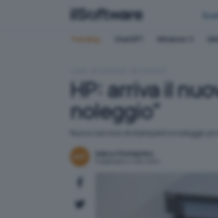
Bus
Trending:
ChatGPT
Windows 11
QN
HOME
HARDWARE
STAMPANTI
HP: arriva il n
noleggio"
Nuovo servizio di stampanti a noleggio prop
Marco Ponteprino
Pubblicato il 4 mar 2024