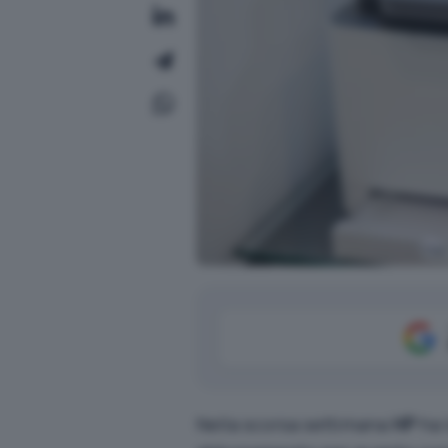
Nella scorsa settimana
HP
ha 