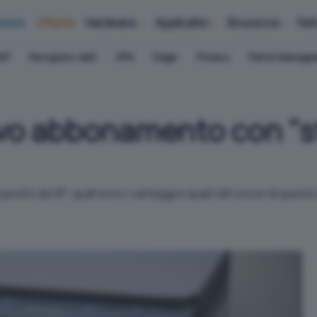
iness
Offerte
Hardware
Applicativi
Sicurezza
Ret
AP
Recupero dati
VPN
Edge
Privacy
Patch Manag
uovo abbonamento con "
osto da HP: quali sono i vantaggi e quali i lati oscuri di ques