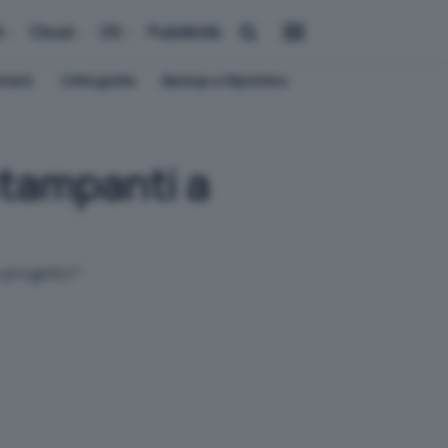
i
Cloud
OS
Pubblicità
ement
Crittografia
Backup e Ripristino
stampanti a
to progetto?