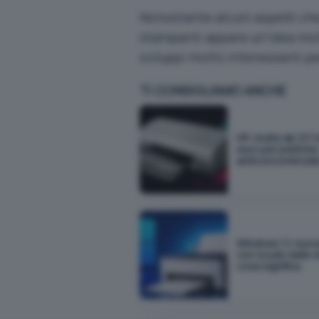
Nonostante alcuni aspetti che 
stampanti appare un’idea mol
sviluppi molto interessanti p
TI CONSIGLIAMO ANCHE
HP: multa da 127 m
euro per pratiche
anticoncorrenzial
Windows 11, nuov
con scudo nelle 
cosa significa