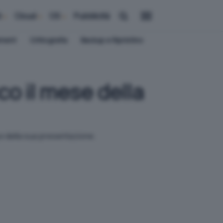
i
Cloud
OS
Pubblicità
ement
Crittografia
Backup e Ripristino
co il mese della
 e della sua presentazione.