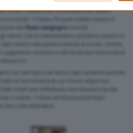
a fonte in questione, si prevede che l’anello
 eccezionali. Il Galaxy Ring dovrebbe essere in
azione del
flusso sanguigno
nonché
 gli utenti che lo indosseranno potranno essere in
 dati relativi alla salute e anche al sonno. Inoltre,
à i pagamenti wireless e offrirà alcune funzionalità
 dispositivi.
ligenti sul mercato che fanno capo ad altre aziende,
tte le funzionalità di cui invece disporrà il
nfatti infatti può effettuare una misurazione del
mai ci siamo: il mese sembra essere stato
re altro che attendere.