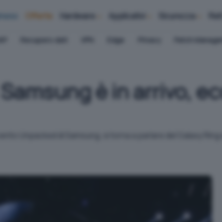
iness
Offerte
Hardware
Applicativi
Sicurezza
Ret
AP
Recupero dati
VPN
Edge
Privacy
Patch Manag
i Samsung è in arrivo, ec
evento Unpacked di Samsung, si torna a parlare del Galaxy Ring