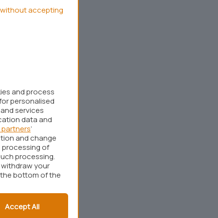
without accepting
kies and process
for personalised
 and services
cation data and
 partners
’
ation and change
 processing of
such processing.
r withdraw your
 the bottom of the
Accept All