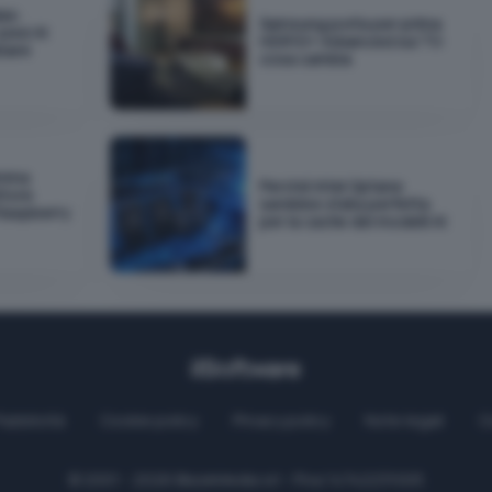
as:
Samsung porta per prima
pesi AI
HDR10+ Advanced sui TV:
biare
cosa cambia
emma
Perché Intel Optane
ttore
sarebbe stata perfetta
 Raspberry
per la cache dei modelli AI
Pubblicità
Cookie policy
Privacy policy
Note legali
C
© 2001 - 2026
BlazeMedia
srl - P.Iva 14742231005