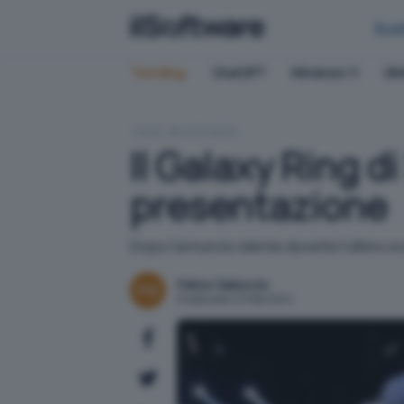
Bus
Trending:
ChatGPT
Windows 11
QN
HOME
HARDWARE
Il Galaxy Ring d
presentazione
Dopo l'annuncio silente durante l'ultimo 
Felice Galluccio
Pubblicato il 21 feb 2024