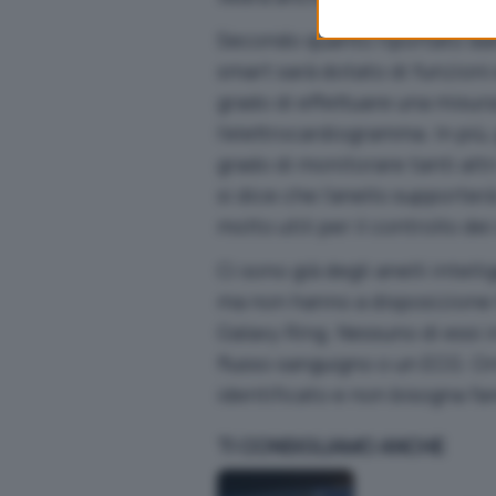
Secondo quanto riportato dall
smart sarà dotato di funzioni
grado di effettuare una misur
l’elettrocardiogramma. In più,
grado di monitorare tanti altri
si dice che l’anello supporter
molto utili per il controllo dei
Ci sono già degli anelli intel
ma non hanno a disposizione tu
Galaxy Ring. Nessuno di essi i
flusso sanguigno o un ECG. Or
identificato e non bisogna fa
TI CONSIGLIAMO ANCHE