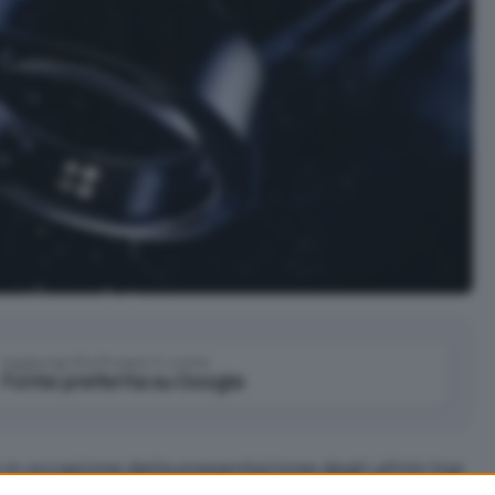
Aggiungi IlSoftware.it come
Fonte preferita su Google
in occasione della presentazione degli ultimi top