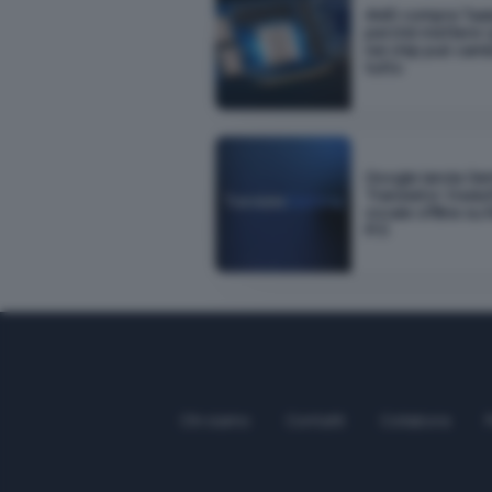
AMD compra Taal
perché mettere i 
nel chip può cam
tutto
Google lancia G
Translator: tradu
vocale offline su
Pi 5
Chi siamo
Contatti
Collabora