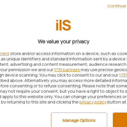
hone meglio conosciuti come
Galaxy S24
, Samsung
Continue 
o, che gli utenti peraltro non si aspettavano.
 tante funzionalità relative all’intelligenza
ositivo che arricchirà la gamma wearable. Samsung
 dispositivo smart: il
Galaxy Ring
. Qualcuno in
We value your privacy
tendere che il tanto chiacchierato anello sarebbe
ossimo evento Unpacked. Effettivamente durante la
tners
store and/or access information on a device, such as coo
as unique identifiers and standard information sent by a device 
, Samsung non ha fatto altro che mostrare una
ntent, advertising and content measurement, audience research
nza preferire altre parole.
your permission we and our
1731 partners
may use precise geolo
ugh device scanning. You may click to consent to our and our
1731
arriverà a luglio, ormai ci siamo
ibed above. Alternatively you may access more detailed inform
fore consenting or to refuse consenting. Please note that some
may not require your consent, but you have a right to object to 
ltime ore starebbero parlando tanto del prossimo
ll apply to this website only. You can change your preferences o
Ring. A detta di molti analisti, l’azienda
by returning to this site and clicking the
privacy policy
button at
rando a svelare il nuovo anello al suo prossimo
 avrà luogo durante la seconda metà di luglio,
Manage Options
 pieghevoli Galaxy Z Fold6 e Z Flip6.