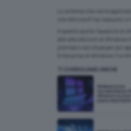
Lo schema che verrà applicato
che Microsoft ha riassunto in 
A questo punto l’auspicio è c
alle alle edizioni di Windows 
premise
o sul cloud per poi ap
Enterprise di Windows 11 e W
TI CONSIGLIAMO ANCHE
WinBoat prova
l'accelerazione G
Windows su Linux 
passo important