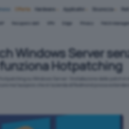
iness
Offerte
Hardware
Applicativi
Sicurezza
Ret
AP
Recupero dati
VPN
Edge
Privacy
Patch Manag
atch Windows Server se
 funziona Hotpatching
hotpatching su Windows Server: l'installazione delle patch in 
Azure ma l'auspicio che è l'azienda di Redmond possa estender