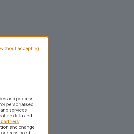
without accepting
kies and process
for personalised
 and services
cation data and
 partners
’
ation and change
 processing of