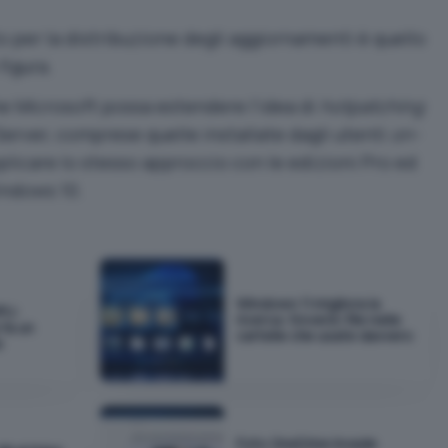
 per la distribuzione degli aggiornamenti è quello
figura.
he Microsoft possa estendere l’idea di
hotpatching
Server, comprese quelle installate dagli utenti
on-
plicare lo stesso approccio con le edizioni Pro ed
indows 10.
Windows 11 migliora la
PU:
ricerca: troverà i file nelle
fa un
cartelle che usate davvero
e
Foto OneDrive invade