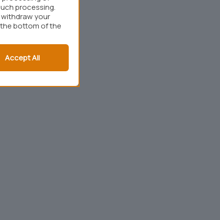
such processing.
r withdraw your
 the bottom of the
Accept All