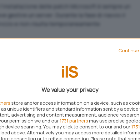
l’installazione delle patch Microsoft è sempre un
e gestire un server. Durante la fase di riavvio il
rvizio e non risulta temporaneamente
atiche Microsoft ha presentato il sistema
Continue 
, un meccanismo che per il momento è riservato
che usano installazioni di Windows Server Azure
tch
non soltanto sui sistemi server ma anche su
We value your privacy
 (e soprattutto anche sulle versioni di Windows
soft…) anche
Windows Server Hotpatching
si
tners
store and/or access information on a device, such as coo
as unique identifiers and standard information sent by a device 
namenti di sicurezza
in-memory
ossia a livello di
ntent, advertising and content measurement, audience research
approccio non richiede ovviamente alcun riavvio
your permission we and our
1731 partners
may use precise geolo
ugh device scanning. You may click to consent to our and our
1731
engono applicate subito.
ibed above. Alternatively you may access more detailed inform
fore consenting or to refuse consenting. Please note that some