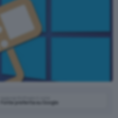
Aggiungi IlSoftware.it come
Fonte preferita su Google