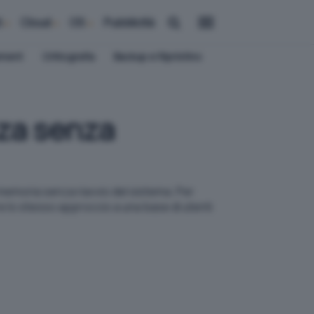
i
Cloud
OS
Pubblicità
ement
Crittografia
Backup e Ripristino
nza senza
memoria senza riavvio del sistema. Per
e lo stesso approccio a una base di utenti