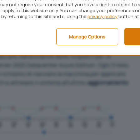
grazie all’
hotpatching
le macchine restano
may not require your consent, but you have a right to object to 
ibili senza quindi alcun
downtime
, la distribuzione
ll apply to this website only. You can change your preferences o
by returning to this site and clicking the
privacy policy
button at
o risulta più veloce anche in forza di una minore
rotezione del sistema diventa più efficace perché
re distribuiti subito senza il bisogno di alcun
Manage Options
ente efficaci.
ilasciare mensilmente delle
hotpatch
per le
ver 2022 Datacenter Azure Edition. Ogni 3 mesi,
richiesto di riavviare la macchina per applicare
ch
e allineare il sistema all’ultimo
aggiornamento