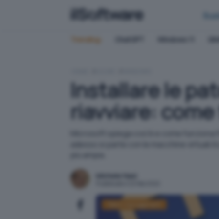
Bus
Trending:
ChatGPT
Windows 11
QN
HOME
AZURE
WINDOWS
Installare le p
riavviare: come
Microsoft spiega cos'è e come funziona l'
adesso si parte con le macchine virtuali 
più ampia.
Michele Nasi
Pubblicato il 22 feb 2022
Patch management