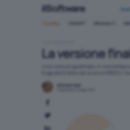
Bus
Trending:
ChatGPT
Windows 11
QN
HOME
WINDOWS
La versione fina
Così come programmato, in concomitanza co
8 agli utenti abbonati ai servizi MSDN e T
Michele Nasi
Pubblicato il 16 ago 2012