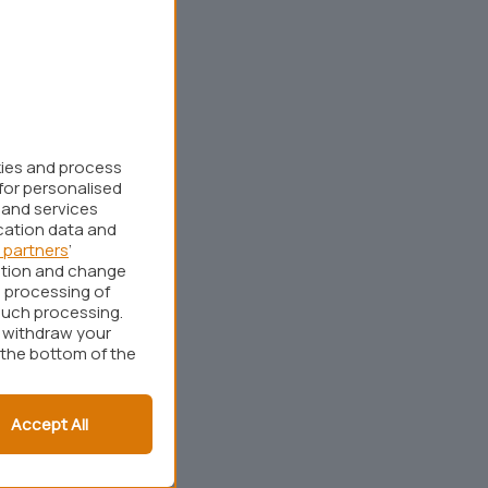
kies and process
for personalised
 and services
cation data and
 partners
’
ation and change
 processing of
such processing.
r withdraw your
 the bottom of the
Accept All