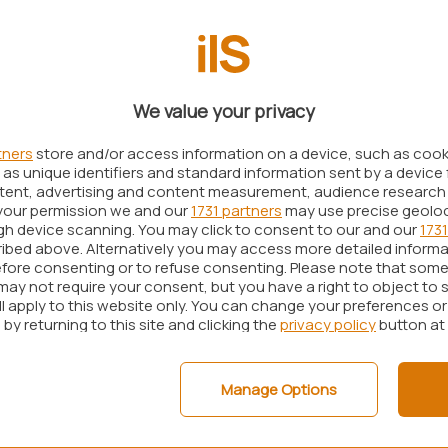
SDN e TechNet.
dmond hanno comunque deciso di affiancare il lancio
tti possono mettere alla prova per un periodo di
o dell’installazione. Si tratta della versione RTM
We value your privacy
 consegnata ai produttori di personal computer
he ricalca in tutto e per tutto la release finale che
tners
store and/or access information on a device, such as coo
as unique identifiers and standard information sent by a device 
 ottobre.
ntent, advertising and content measurement, audience research
your permission we and our
1731 partners
may use precise geolo
 di Windows 8 che i tecnici hanno appena messo in
ugh device scanning. You may click to consent to our and our
1731
tori alle prese con la realizzazione di applicazioni
ibed above. Alternatively you may access more detailed inform
fore consenting or to refuse consenting. Please note that some
 e per i professionisti interessati a provare in
may not require your consent, but you have a right to object to 
nterno della struttura aziendale. Purtuttavia,
ll apply to this website only. You can change your preferences o
by returning to this site and clicking the
privacy policy
button at
 limitazione al download della versione di prova
iente collegarsi con l’
Evaluation Center
di
i due pulsanti “
Get started now
” posti sotto le
Manage Options
it (x86) version
” e “
Download the 64 bit (x64)