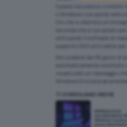
Il passo successivo consiste 
o Windows Live quindi nello 
Ciò che si otterrà è un’immagi
seconda che si sia optato per l
utilizzando il software di mas
supporto DVD utilizzabile per 
Allo scadere dei 90 giorni di 
automaticamente sostituito c
visualizzato un messaggio che
Windows 8 inizierà ad arrestar
TI CONSIGLIAMO ANCHE
WinBoat prova
l'accelerazione G
Windows su Linux 
passo important