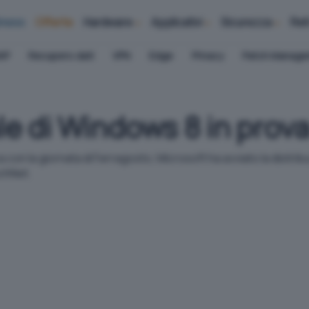
iness
Offerte
Hardware
Applicativi
Sicurezza
Ret
AP
Recupero dati
VPN
Edge
Privacy
Patch Manag
le di Windows 8 in prova
n la giornata di Ferragosto, Microsoft ha avviato la distribu
echNet.