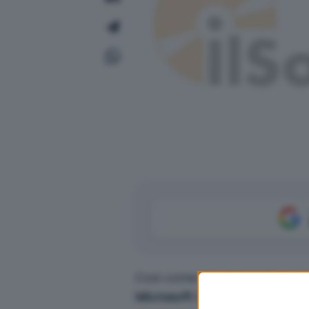
Così come programmato, in co
Microsoft
ha avviato la distri