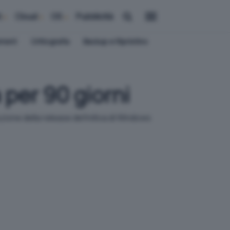
i
Cloud
OS
Pubblicità
ement
Crittografia
Backup e Ripristino
 per 90 giorni
zione della release definitiva di Windows