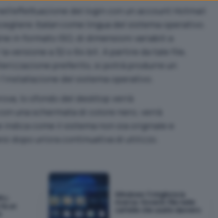
nell’effettuazione del login con un account Hotmail
scegliere
Italian
come lingua del sistema operativo.
ne in formato ISO, di dimensioni variabili a
a versione a 32 o 64 bit. A partire da tale file,
terizzazione preferito, si potrà produrre un
l’installazione del sistema operativo.
prova, lo sfondo del desktop verrà
on una schermata di colore nero, verrà
 indica come il sistema non sia originale e
si dopo un’ora continuativa di utilizzo.
Windows 11 migliora la
PU:
ricerca: troverà i file nelle
fa un
cartelle che usate davvero
e