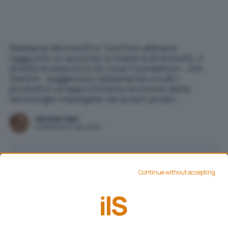
Sebbene Microsoft e TomTom abbiano
raggiunto un accordo in materia di brevetti, il
direttore esecutivo di Linux Foundation - Jim
Zemlin - suggerisce caldamente a tutti i
produttori un'approfondita revisione delle
tecnologie impiegate nei propri prodo...
Michele Nasi
Pubblicato il 3 apr 2009
Aggiungi IlSoftware.it come
Continue without accepting
Fonte preferita su Google
Sebbene Microsoft e TomTom abbiano