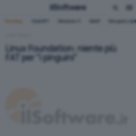
Trending:
ChatGPT
Windows 11
QNAP
Recupero dat
HOME
LINUX
Linux Foundation: niente più
FAT per "i pinguini"