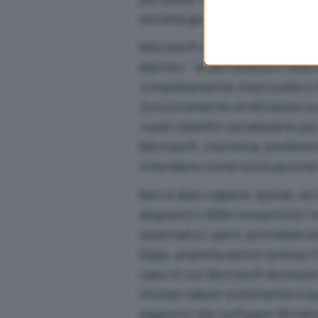
società guidata da Paul Otelli
Microsoft sembra essersi rise
dipinto: “
le dichiarazioni rese 
completamente inaccurate e fuo
funzionamento di Windows sui
nostri obiettivi ed abbiamo più
Microsoft, insomma, preferendo
intendere come la situazione 
Non è dato sapere, quindi, se
dispositivi ARM consentirà l’i
osservatori, però, potrebbe 
Epps, analista senior presso
caso in cui Microsoft dovess
mondo tablet similmente a qu
supporto dei software Window