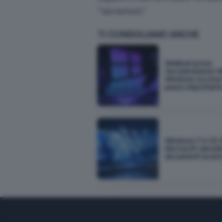
“terremoti”.
TI CONSIGLIAMO ANCHE
WinBoat prova
l'accelerazione G
Windows su Linux 
passo important
Windows 11 e 32 
Microsoft cancella
documenti scom