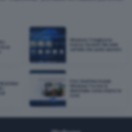
Windows 11 migliora la
PU:
ricerca: troverà i file nelle
fa un
cartelle che usate davvero
e
Foto OneDrive invade
GB di RAM:
Windows 11 e non si
 i
disinstalla: come stanno le
odi
cose