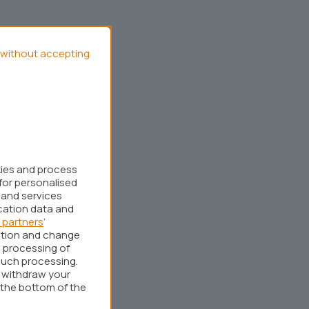
without accepting
kies and process
for personalised
 and services
cation data and
 partners
’
ation and change
 processing of
such processing.
r withdraw your
 the bottom of the