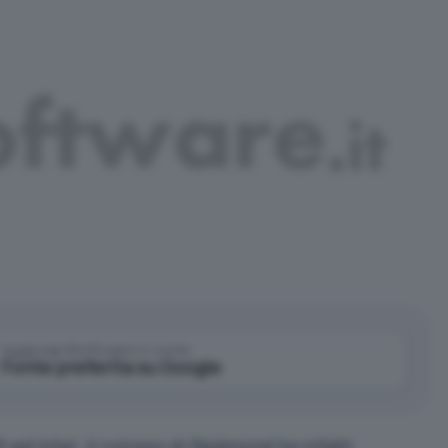
Aggiungi IlSoftware.it come
Fonte preferita su Google
t ed Intel. Il colosso di Redmond ha infatti