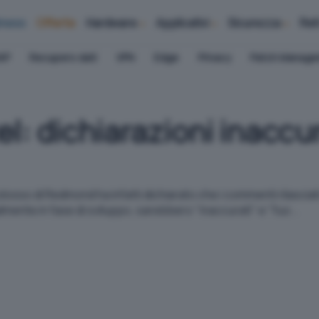
iness
Offerte
Hardware
Applicativi
Sicurezza
Ret
AP
Recupero dati
VPN
Edge
Privacy
Patch Manag
el: dichiarazioni inaccu
 colosso di Redmond ha infatti dichiarato che i commenti rilascia
mente in fase di sviluppo, sarebbero "inaccurati" e "fuo...