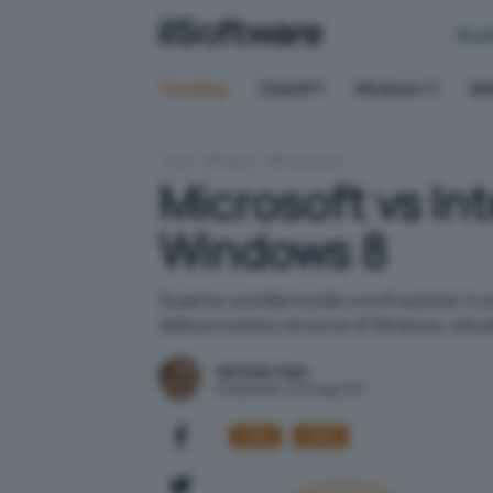
Bus
Trending:
ChatGPT
Windows 11
QN
HOME
TABLET
WINDOWS
Microsoft vs Int
Windows 8
Qualche scintilla tra Microsoft ed Intel. Il
della prossima versione di Windows, attual
Michele Nasi
Pubblicato il 20 mag 2011
Intel
ARM