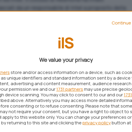
sciati da un responsabile di Intel a proposito della
 attualmente in fase di sviluppo, sarebbero
Continue 
ano essere la reazione della società alle
Renee James, general manager del
software and
rso dell’annuale incontro con gli azionisti svoltosi
We value your privacy
indows 8
non sarà in grado di consentire
tners
store and/or access information on a device, such as coo
cepiti per le precedenti versioni del sistema
as unique identifiers and standard information sent by a device 
sitivi che poggiano sui processori a marchio ARM.
ntent, advertising and content measurement, audience research
your permission we and our
1731 partners
may use precise geolo
ompetitors non sarà possibile avviare applicazioni
ugh device scanning. You may click to consent to our and our
1731
vrebbe dichiarato James secondo fonti
ibed above. Alternatively you may access more detailed inform
fore consenting or to refuse consenting. Please note that some
ieda un prodotto hardware basato su Intel o
may not require your consent, but you have a right to object to 
 sarà sempre in grado di eseguire, ad esempio, sia
ll apply to this website only. You can change your preferences o
tranno aprire tutte le vecchie applicazione, i file
by returning to this site and clicking the
privacy policy
button at
aranno problemi
“, ha aggiunto il manager della