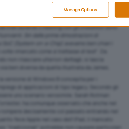
ni.
Manage Options
ntita della posizione assunta da Intel e del quadro
da Intel durante il meeting con gli investitori sono
rvianti. Sin dalle prime dimostrazioni di
 SoC (System-on-a-Chip) avevamo ben chiari i
 volte rimarcato come si trattasse di test
“. Da
 non rilasciare ulteriori dettagli, si lascia
sia ben diversa da quella illustrata da James.
 la versione di Windows 8 concepita per i
mpiego di applicazioni di tipo legacy. Secondo gli
essere uno scenario verosimile. Sarah Rotman
 Forrester, ha comunque osservato che anche nel
e rompere decisamente col passato entrando nel
anto fece Apple nel caso dell’iPad, il mancato
s “tradizionali” potrebbe non causare particolari