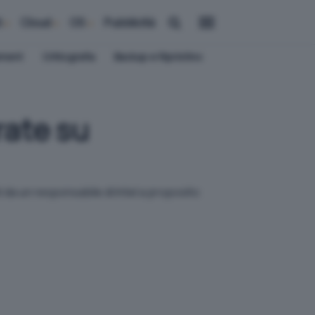
i
Cloud
OS
Pubblicità
ement
Crittografia
Backup e Ripristino
rate su
ti da un responsabile di Intel a proposito