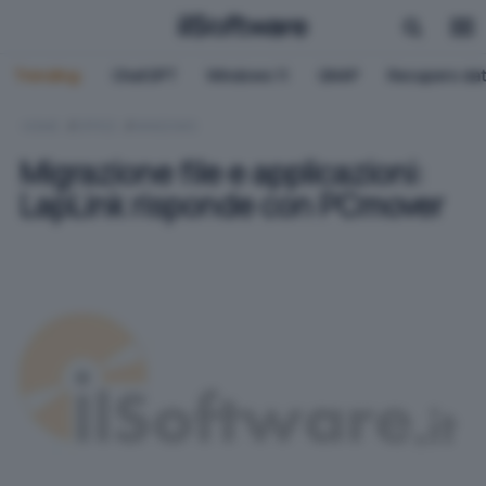
Trending:
ChatGPT
Windows 11
QNAP
Recupero dat
HOME
OFFICE
WINDOWS
Migrazione file e applicazioni:
LapLink risponde con PCmover