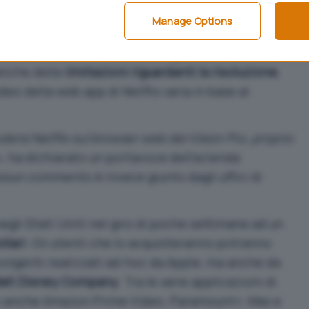
seguenze. Nulla di drammatico, sia chiaro. Non
Manage Options
sperienza di visione dei contenuti Netflix sarà
nte
. Inoltre non sarà possibile guardare contenuti
anche delle
limitazioni riguardanti la risoluzione
,
eo della web app di Netflix varia in base al
dersi Netflix sul browser web del Vision Pro, proprio
», ha dichiarato un portavoce dell’azienda
ssun commento è invece giunto dagli uffici di
negli Stati Uniti nel giro di poche settimane ad un
llari
. Gli utenti che lo acquisteranno potranno
olgenti realizzati ad-hoc da Apple, ma anche da
alt Disney Company
. Tra le varie applicazioni di
no anche Amazon Prime Video, Paramount+, Max e