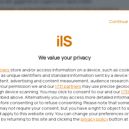
ta del gigante di Cupertino sarà infatti
nnaio, e acquistabile negli store fisici e online a
A). Di recente è stato diffuso un comunicato
Continue 
aspetti del prodotto,
pronto a rivoluzionare anche
avia passato inosservato che nell’elenco delle app
o store del Vision Pro manca all’appello quello che è
ato dello streaming:
Netflix
.
We value your privacy
 Pro solo tramite Safari: esperienza di
ente
tners
store and/or access information on a device, such as coo
as unique identifiers and standard information sent by a device 
ntent, advertising and content measurement, audience research
ntaria? No, nulla di tutto ciò. Semplicemente,
your permission we and our
1731 partners
may use precise geolo
so di
non voler realizzare – almeno per il momento
ugh device scanning. You may click to consent to our and our
1731
ibed above. Alternatively you may access more detailed inform
ivi al momento sconosciuti, l’interesse di Netflix
fore consenting or to refuse consenting. Please note that some
minimi termini: nemmeno il
client per iPad
sarà
may not require your consent, but you have a right to object to 
ll apply to this website only. You can change your preferences o
dispositivo di Apple. Insomma, l’unico modo per
by returning to this site and clicking the
privacy policy
button at
tti gli altri contenuti sarà
tramite il browser Safari
.