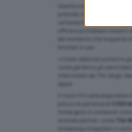
Questa scelta avrà alcune con
potendo contare su un’app, l’e
certamente
meno coinvolge
offline e potrebbero esserci 
dal momento che la qualità vid
browser in uso.
«
I nostri abbonati potranno go
come già fanno gli utenti Mac
intervistato
da
The Verge
. Ne
Apple.
Il Vision Pro sarà disponibile 
prezzo di partenza di
3.500 do
immergersi in contenuti coinv
aziende partner, come
The W
streaming compatibili ci so