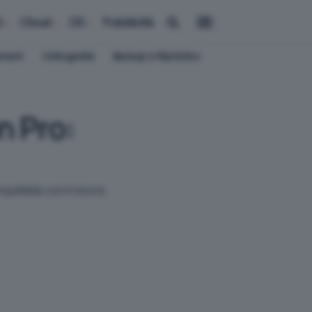
i
Cloud
OS
Pubblicità
ement
Crittografia
Backup e Ripristino
n Pro:
patibile con il visore.