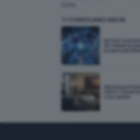
ESPN.
TI CONSIGLIAMO ANCHE
SK hynix: investim
38,1 miliardi di dol
produrre più DR
Samsung porta pe
HDR10+ Advanced
cosa cambia