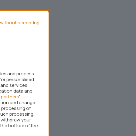
without accepting
kies and process
for personalised
 and services
cation data and
 partners
’
ation and change
 processing of
such processing.
r withdraw your
 the bottom of the