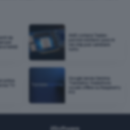
AMD compra Taalas:
enti da
perché mettere i pesi AI
lari per
nel chip può cambiare
AM e NAND
tutto
Google lancia Gemma
r prima
Translator: traduttore
 sui TV:
vocale offline su Raspberry
Pi 5