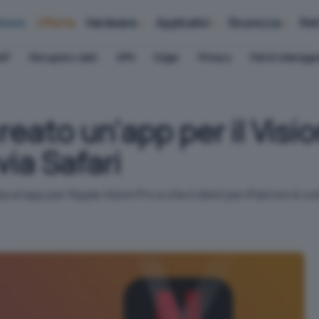
iness
Offerte
Hardware
Applicativi
Sicurezza
Ret
AP
Recupero dati
VPN
Edge
Privacy
Patch Manag
reato un'app per il Visio
ia Safari
 un'app per l'Apple Vision Pro e che il client per iPad non è com