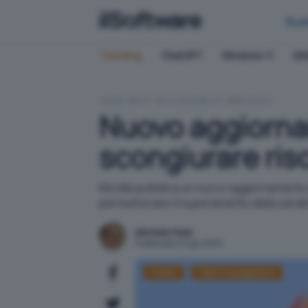
Bus
Trending:
ChatGPT
Windows 11
QN
HOME
RETI
VULNERABILITÀ
BROWSER
Nuovo aggiornam
scongiurare risc
Mozilla pubblica un nuovo aggiornamento p
permettevano il superamento della sandbox
Michele Nasi
Pubblicato il 21 giu 2019
Firefox
Patch management