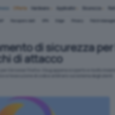
iness
Offerte
Hardware
Applicativi
Sicurezza
Ret
AP
Recupero dati
VPN
Edge
Privacy
Patch Manag
ento di sicurezza per F
hi di attacco
er il browser Firefox: il bug appena scoperto e risolto insiem
 e l'esecuzione di codice arbitrario sul sistema degli utenti.