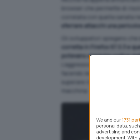
browser che permette di risol
correlata con quella sanata ne
sferrare attacchi una pericolo
Gli sviluppatori spiegano che
corretta in Firefox 67.0.3 e q
potevano eseguire codice mal
L’aggressione è un classico e
facendo leva sulla coppia di v
superare il perimetro fissato 
macchina.
We and our
1731 par
personal data, such 
advertising and co
development. With 