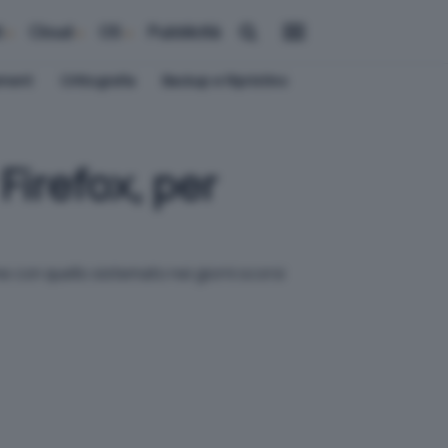
i
Cloud
OS
Pubblicità
ement
Crittografia
Backup e Ripristino
irefox, per
e con quello sistemato nei giorni scorsi