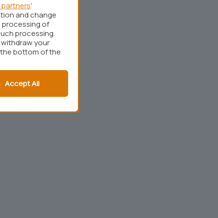
 partners
’
ation and change
 processing of
such processing.
r withdraw your
 the bottom of the
Accept All