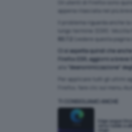
Gli utenti di Firefox sono quin
appena rilasciata nel più bre
Il problema riguarda anche la
lungo termine (ESR): Mozilla
60.7.2
(vedere
questa pagina 
Ci si aspetta quindi che anche
Firefox ESR, aggiorni a breve 
alla
“deanonimizzazione” degl
Per applicare tutti gli ultimi
Firefox, fare clic sul menu
Aiu
TI CONSIGLIAMO ANCHE
Edge segue Chr
verso l'addio a uB
Origin