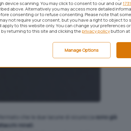
ugh device scanning. You may click to consent to our and our
1731
ibed above. Alternatively you may access more detailed inform
fore consenting or to refuse consenting. Please note that some
may not require your consent, but you have a right to object to 
ll apply to this website only. You can change your preferences o
by returning to this site and clicking the
privacy policy
button at
Manage Options
nfermato che le due lacune di sicurezza
sono già
ttacchi mirati
.