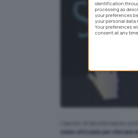
identification thro
processing as descr
your preferences be
your personal data 
Your preferences wi
consent at any time 
webpage.
I tecnici di Mozilla hanno co
state utilizzate per sferrare a