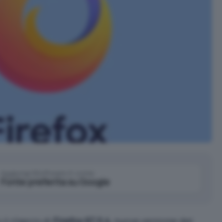
Aggiungi IlSoftware.it come
Fonte preferita su Google
l rilascio di
Firefox 67.0.4
, nuova versione del