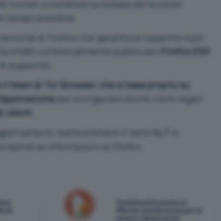
di invitati a installare la release del browser
ve tempo possibile.
 versione di Firefox che garantisce supporto a più
 ha infatti contestualmente pubblicato
Firefox ESR
di supporto
).
 il team di Tor Browser, che si basa proprio su
l’applicazione
per scongiurare anche rischi legati
i utenti
.
 aggiornamenti, basta premere il tasto
in
ALT
to
quindi su
Informazioni su Firefox
.
ome:
DuckDuckGo porta su
lock
iPhone una funzione per la
privacy del browser