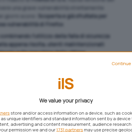
vere una grave vulnerabilità strettamente
i giorni scorsi:
Scoperta e già sfruttata per
sa vulnerabilità di Firefox
.
combinando l’utilizzo della falla di sicurezza
uella appena risolta, utenti malintenzionati
evolo sulla macchina della vittima
.
sempio di attacco di tipo
sandbox escaping
:
Continue 
ulnerabilità, i criminali informatici potevano
dal browser ed eseguire codice arbitrario sulla
We value your privacy
tners
store and/or access information on a device, such as coo
as unique identifiers and standard information sent by a device 
ntent, advertising and content measurement, audience research
your permission we and our
1731 partners
may use precise geolo