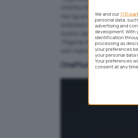
OnePlus Watch 2 è pronto ad a
We and our
1731 par
mai riguardo a questo prodotto
personal data, such 
sulla base di sostanziali prog
advertising and co
development. With 
nostre capacità. Il Watch 2 in
identification thro
“Flagship Killer” a “Costruttor
processing as descr
your preferences be
solo migliorata, ma completa
your personal data 
Your preferences wi
OnePlus Watch 2: batte
consent at any time 
webpage.