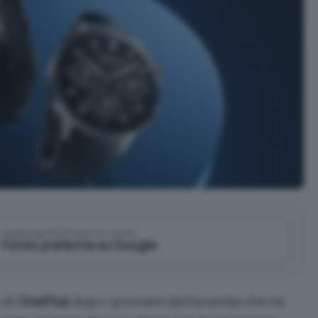
Aggiungi IlSoftware.it come
Fonte preferita su Google
o di
OnePlus
dopo i proclami dell’azienda che ha