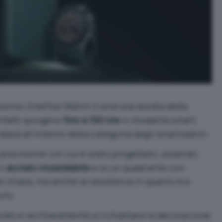
ssimo OnePlus Watch 2 avrà una durata della
nfatti spingersi
fino a 100 ore
in modalità smart,
dard all’interno della categoria degli smartwatch.
precisione con cui è stato progettato, essendo
in
acciaio inossidabile
e su un quadrante con
 è chiara, ma anche la resistenza in quanto è a
urto.
ndo e va chiaramente a richiamare la decorazione