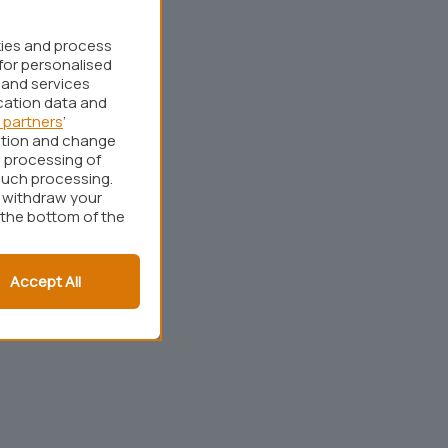
kies and process
for personalised
 and services
cation data and
 partners
’
ation and change
 processing of
such processing.
r withdraw your
 the bottom of the
Accept All