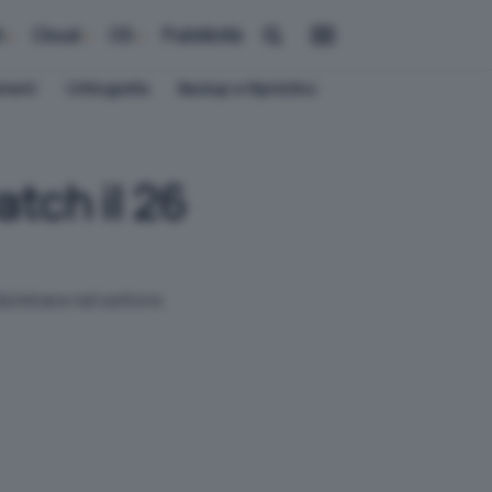
i
Cloud
OS
Pubblicità
ement
Crittografia
Backup e Ripristino
tch il 26
 dominare nel settore.