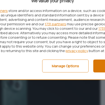
We value your privacy
pprodare sul mercato, e siamo più fiduciosi che
tners
store and/or access information on a device, such as coo
. Questa fiducia non è infondata, ma è costruita
as unique identifiers and standard information sent by a device 
ressi nel nostro ecosistema tecnologico e nelle
ntent, advertising and content measurement, audience research
your permission we and our
1731 partners
may use precise geolo
dica la nostra determinazione a trasformarci da
ugh device scanning. You may click to consent to our and our
1731
e di Ecosistemi”. Fornirà un’esperienza che non è
ibed above. Alternatively you may access more detailed inform
fore consenting or to refuse consenting. Please note that some
mente trasformata
“.
may not require your consent, but you have a right to object to 
ll apply to this website only. You can change your preferences o
ria pazzesca, eleganza e durabilità
by returning to this site and clicking the
privacy policy
button at
Manage Options