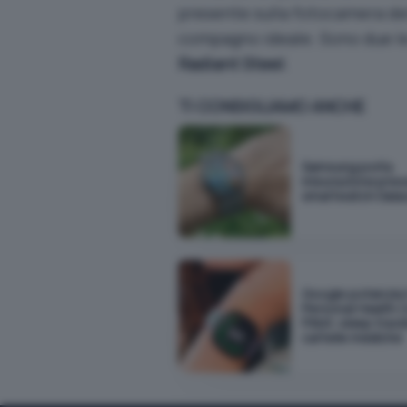
presente sulla fotocamera d
compagno ideale. Sono due le 
Radiant Steel
.
TI CONSIGLIAMO ANCHE
Samsung porta
misurazione pres
smartwatch Gala
Google potenzia i
Personal Health 
Fitbit: sleep trac
cartelle mediche