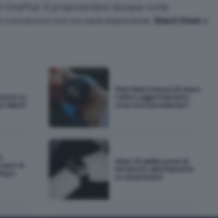
el OnePlus 12 proponendosi dunque come
colorazioni con cui sarà disponibile:
Black Steel
e
Pixel Watch impazziti dopo
sione su
l'ultimo aggiornamento:
xy Watch
cosa sta succedendo?
l
Wear OS abilita avvisi di
Coach di
terremoto direttamente
king e
su smartwatch