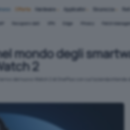
iness
Offerte
Hardware
Applicativi
Sicurezza
Ret
AP
Recupero dati
VPN
Edge
Privacy
Patch Manag
el mondo degli smartwa
 Watch 2
ll'arrivo del nuovo Watch 2 di OnePlus con cui l'azienda intende