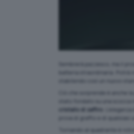
Sembrerà pazzesco, ma il pro
batteria straordinaria. Potrà i
stabilendo così un nuovo stan
Ciò che sorprende è anche la 
stato fondato su una scocca 
cristallo di zaffiro
. L’eleganza
prova di graffio e di qualsiasi 
Tornando al quadrante è roto