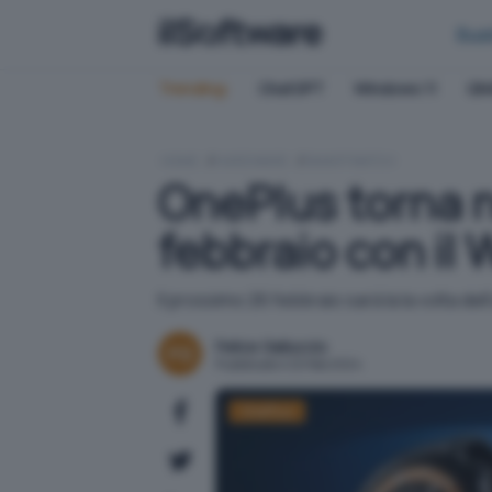
Bus
Trending:
ChatGPT
Windows 11
QN
HOME
HARDWARE
SMARTWATCH
OnePlus torna n
febbraio con il
Il prossimo 26 febbraio sarà la la volta de
Felice Galluccio
Pubblicato il 20 feb 2024
OnePlus