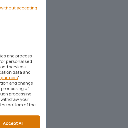
without accepting
kies and process
for personalised
 and services
cation data and
 partners
’
ation and change
 processing of
such processing.
r withdraw your
 the bottom of the
Accept All