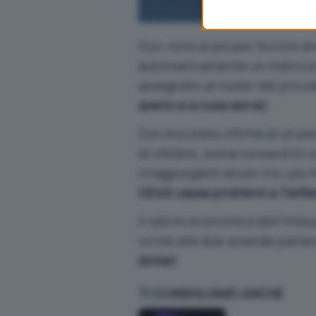
Dyn, nota ai più per fornire a
automaticamente un indirizz
assegnato al router dal provi
averlo e a cosa serve
).
Dyn era stata vittima di un 
di ottobre, aveva consentito a
irraggiungibili alcuni tra i più
DDoS causa problemi a Twitter
Il valore economica dell’intes
vicine alle due aziende parl
dollari
.
TI CONSIGLIAMO ANCHE