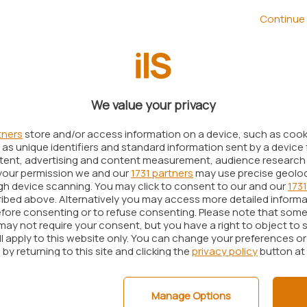
ll’ambito della quale vengono già
Continue 
izi
Infrastructure-as-a-Service
(IaaS) e
Platform-
We value your privacy
tners
store and/or access information on a device, such as coo
as unique identifiers and standard information sent by a device 
ntent, advertising and content measurement, audience research
your permission we and our
1731 partners
may use precise geolo
ugh device scanning. You may click to consent to our and our
1731
ibed above. Alternatively you may access more detailed inform
fore consenting or to refuse consenting. Please note that some
may not require your consent, but you have a right to object to 
ll apply to this website only. You can change your preferences o
by returning to this site and clicking the
privacy policy
button at
Manage Options