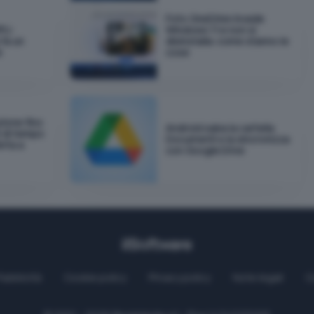
Foto OneDrive invade
PU:
Windows 11 e non si
fa un
disinstalla: come stanno le
e
cose
zione fino
Android salva la cartella
i di tempo
Documenti e la sincronizza
erta a
con Google Drive
Pubblicità
Cookie policy
Privacy policy
Note legali
C