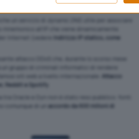
nche un servizio di
dynamic DNS
, utile per associare
o mnemonico all’IP che viene dinamicamente
der Internet (vedere
Indirizzo IP statico, come
pesante attacco DDoS che, durante lo scorso mese
 un gruppo di criminali informatici di rendere
 famosi siti web a livello internazionale:
Attacco
, Reddit e Spotify
.
a tra Oracle e Dyn non è stato reso pubblico: fonti
ano comunque di un
accordo da 600 milioni di