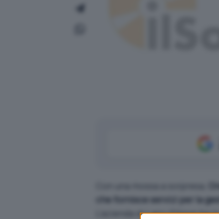
Con una mossa a sorpresa,
Or
che fornisce servizi per la g
L’azienda di Larry Ellison ha 