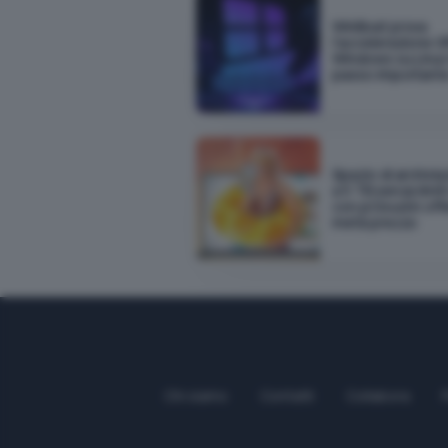
WinBoat prova
l'accelerazione G
Windows su Linux 
passo important
Spazio di archivia
a 5 TB senza limit
con pCloud in off
metà prezzo
Chi siamo
Contatti
Collabora