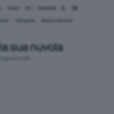
i
Cloud
OS
Pubblicità
ement
Crittografia
Backup e Ripristino
la sua nuvola
 la gestione DNS.