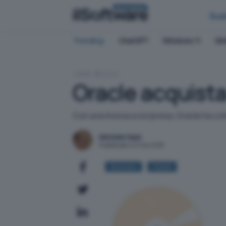
BUSINESS
Bus
Trending:
ChatGPT
Windows 11
QN
HOME
CLOUD
Oracle acquista
Con una mossa a sorpresa, Oracle ha comun
Michele Nasi
Pubblicato il 21 nov 2016
Business
Oracle