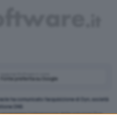
Aggiungi IlSoftware.it come
Fonte preferita su Google
acle ha comunicato l’acquisizione di Dyn, società
estione DNS
.
in programma l’integrazione delle soluzioni Dyn