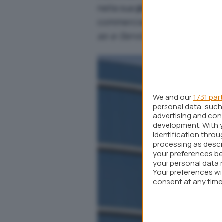
nella sua
piattaforma cloud
ne
commercializzati diversi serv
as-a-Service
(PaaS).
We and our
1731 par
personal data, such 
advertising and co
development. With 
identification thro
processing as descr
your preferences be
your personal data 
Your preferences wi
consent at any time 
webpage.