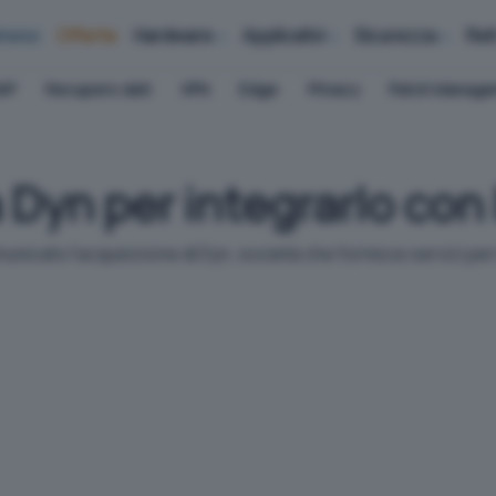
iness
Offerte
Hardware
Applicativi
Sicurezza
Ret
AP
Recupero dati
VPN
Edge
Privacy
Patch Manag
 Dyn per integrarlo con 
icato l'acquisizione di Dyn, società che fornisce servizi per