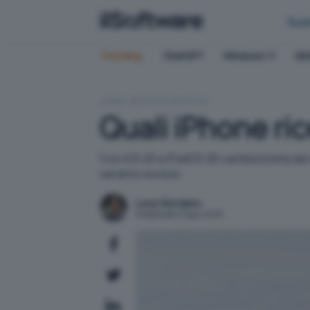
Bus
Trending:
ChatGPT
Windows 11
QN
HOME
SISTEMI OPERATIVI
Quali iPhone ri
Con iOS 26 e iPadOS 26 cambia la lista dei 
saranno esclusi.
Luca Giordano
Pubblicato il 9 giu 2025