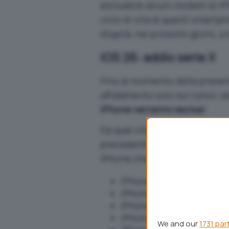
escludere alcuni modelli di iPh
ciclo di vita di questi smartp
stupirà, nei prossimi giorni, a
iOS 26: addio serie X
Fino al momento della present
affidamento solo sui rumor, se
iPhone verranno esclusi
.
Da quel che sappiamo al mo
precedenti non saranno nella li
iPhone che rceveranno iOS 26
iPhone 16e
iPhone 16
‌iPhone 16‌ Plus
iPhone 16 Pro
We and our
1731 par