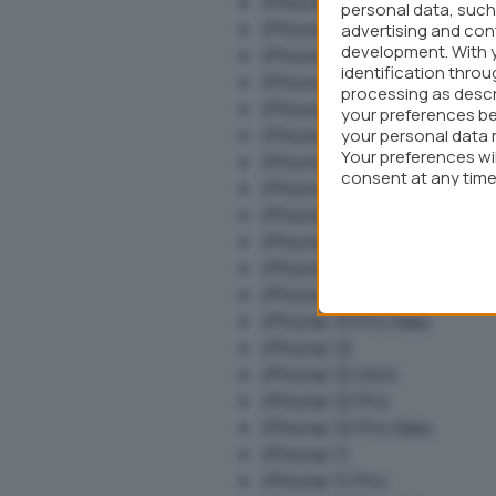
‌iPhone 16 Pro‌ Max
personal data, such 
iPhone 15
advertising and co
development. With 
‌iPhone 15‌ Plus
identification thro
‌iPhone 15‌ Pro
processing as descr
‌iPhone 15‌ Pro Max
your preferences be
‌iPhone‌ 14
your personal data 
Your preferences wi
‌iPhone‌ 14 Plus
consent at any time 
‌iPhone‌ 14 Pro
webpage.
‌iPhone‌ 14 Pro Max
‌iPhone‌ 13
‌iPhone‌ 13 mini
‌iPhone‌ 13 Pro
‌iPhone‌ 13 Pro Max
‌iPhone‌ 12
iPhone 12 mini
‌iPhone‌ 12 Pro
iPhone 12 Pro Max
‌iPhone‌ 11
‌iPhone‌ 11 Pro