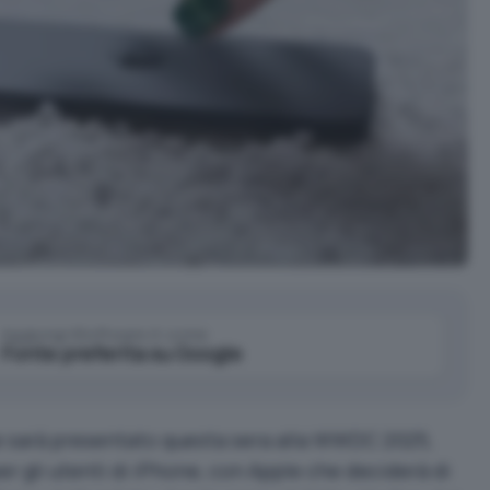
Aggiungi IlSoftware.it come
Fonte preferita su Google
e sarà presentato questa sera alla WWDC 2025,
 gli utenti di iPhone, con Apple che deciderà di