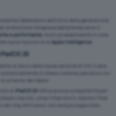
presenta l’abbandono definitivo della generazione
do la direzione intrapresa dall’azienda verso il
ente e performante
, molto probabilmente in vista
elle nuove funzioni AI di
Apple Intelligence
.
 iPadOS 26
te al lancio della nuova versione di iOS ci sarà
è sostanzialmente lo stesso sistema operativo con
 lo schermo dei tablet.
ento di
iPadOS 26
offrirà ancora compatibilità per
o stesso chip A12, come l’iPad mini 5, mentre l’iPad
o del chip A10 Fusion, non sarà più supportato.