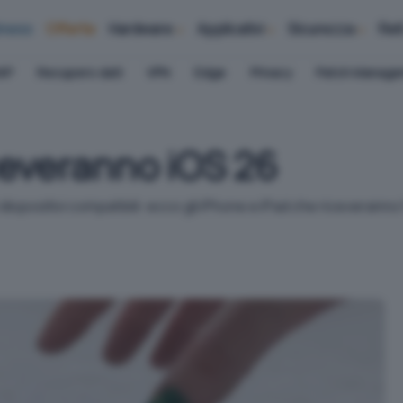
iness
Offerte
Hardware
Applicativi
Sicurezza
Ret
AP
Recupero dati
VPN
Edge
Privacy
Patch Manag
ceveranno iOS 26
dispositivi compatibili: ecco gli iPhone e iPad che riceveranno