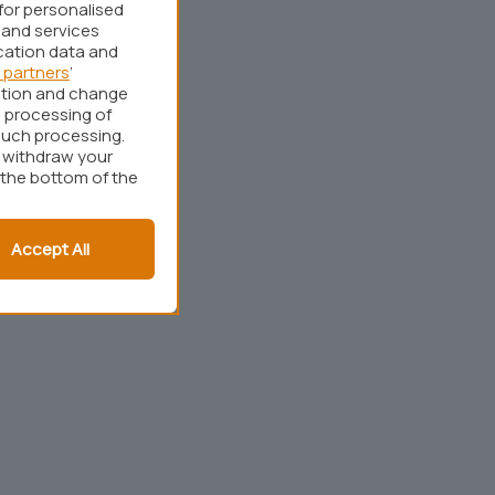
for personalised
 and services
cation data and
 partners
’
ation and change
 processing of
such processing.
r withdraw your
 the bottom of the
Accept All