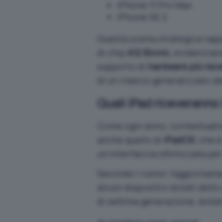
iPhone 11 Pro Max
‌iPhone‌ SE 2
Questa scelta strategica rap
di chip
A12 Bionic
, evidenzian
supporto di
hardware più rec
di un rilascio generalizzato d
Quali iPad riceveranno
Come ogni anno, contestualmen
anche quello di
iPadOS
, che 
un’interfaccia ottimizzata per
Secondo i rumor, l’aggiornam
alcuni dispositivi dotati dell
di settima generazione, dotat