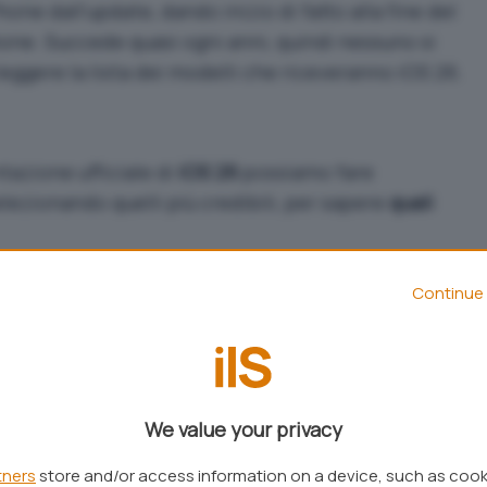
one dall’update, dando inizio di fatto alla fine del
hone. Succede quasi ogni anni, quindi nessuno si
 leggere la lista dei modelli che riceveranno iOS 26.
azione ufficiale di
iOS 26
possiamo fare
lezionando quelli più credibili, per sapere
quali
mento,
iPhone XR, XS e XS Max
e tutti i modelli
Continue 
sta dei dispositivi compatibili. La lista degli
, quindi, comprenderà questi modelli.
We value your privacy
tners
store and/or access information on a device, such as coo