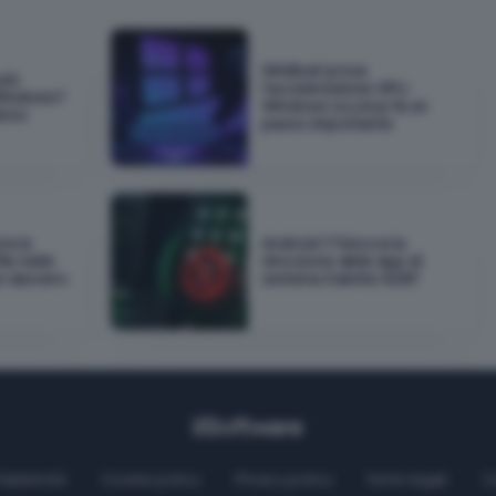
WinBoat prova
più
l'accelerazione GPU:
Windows?
Windows su Linux fa un
dono
passo importante
ra la
Android 17 blocca la
ile nelle
rimozione delle app di
e davvero
sistema tramite ADB?
Pubblicità
Cookie policy
Privacy policy
Note legali
C