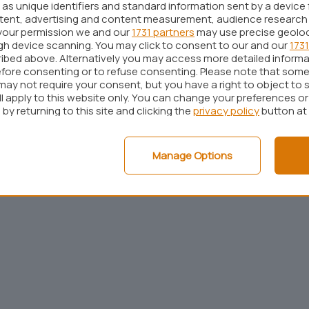
as unique identifiers and standard information sent by a device 
ntent, advertising and content measurement, audience research
your permission we and our
1731 partners
may use precise geolo
ugh device scanning. You may click to consent to our and our
1731
ibed above. Alternatively you may access more detailed inform
fore consenting or to refuse consenting. Please note that some
may not require your consent, but you have a right to object to 
ll apply to this website only. You can change your preferences o
by returning to this site and clicking the
privacy policy
button at
Manage Options