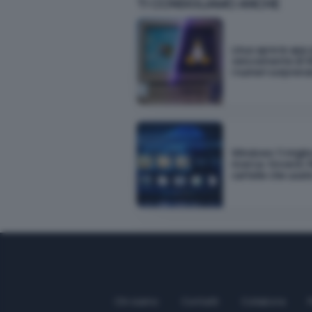
TI CONSIGLIAMO ANCHE
Linux apre le app 
velocemente di 
I numeri sorpren
Windows 11 miglio
ricerca: troverà i f
cartelle che usat
Chi siamo
Contatti
Collabora