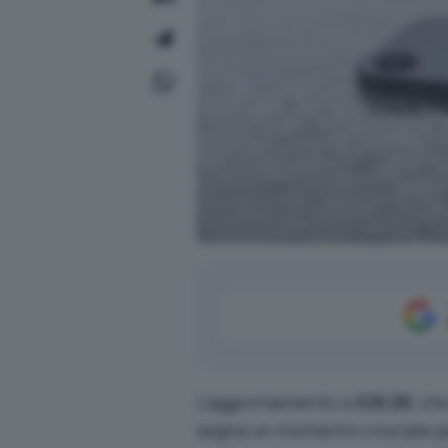
L’aggiornamento a
iOS 26
, ch
segna un momento cruciale per