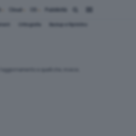
i
Cloud
OS
Pubblicità
ement
Crittografia
Backup e Ripristino
 l'aggiornamento e quelli che, invece,