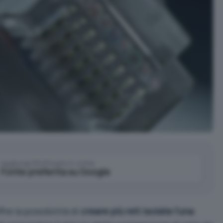
Aggiungi IlSoftware.it come
Fonte preferita su Google
re la possibilità di
creare più reti isolate l’una