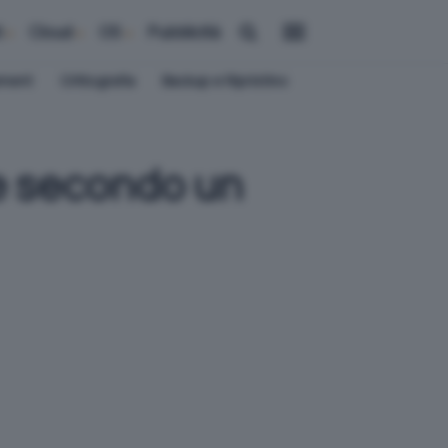
i
Cloud
OS
Pubblicità
ement
Crittografia
Backup e Ripristino
e secondo un