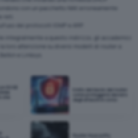
spondono con un pacchetto NAK erroneamente
 reti.
ull’uso dei protocolli IGMP e ARP.
bile integralmente
a questo indirizzo
, gli accademici
a loro attenzione su diversi modelli di router a
Belkin e Linksys.
con 50 KB
Il mito del riavvio del router:
0mila
come proteggersi davvero
to che
dagli attacchi in corso
er
Router Asus sotto
mu: è