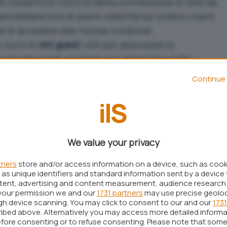
 di consentire l’utilizzo della connessione di rete da
ermettere loro di avere visibilità sui sistemi client
né di accedere alle risorse condivise.
o sono le
reti guest
, utili per assicurare la
net agli ospiti, ai clienti e in generale a tutti i
 affidabili.
Continue 
We value your privacy
tners
store and/or access information on a device, such as coo
as unique identifiers and standard information sent by a device 
ntent, advertising and content measurement, audience research
your permission we and our
1731 partners
may use precise geolo
ugh device scanning. You may click to consent to our and our
1731
ibed above. Alternatively you may access more detailed inform
fore consenting or to refuse consenting. Please note that some