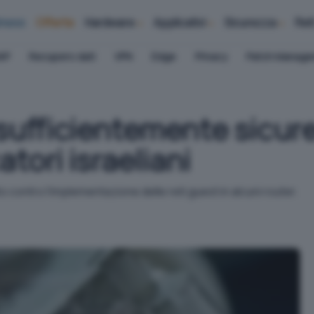
iness
Offerte
Hardware
Applicativi
Sicurezza
Ret
AP
Recupero dati
VPN
Edge
Privacy
Patch Manag
 sufficientemente sicur
atori israeliani
to contro l'implementazione delle reti guest in alcuni router.