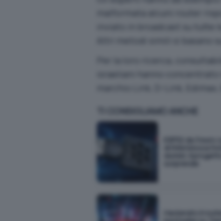
malformata alcuni router ri
inviato in broadcast su tutte le
Altri metodi simili si basano s
Per la loro ricerca, consulta
israeliani hanno concentrato l
marchio Link, D-Link, Edimax, 
TI CONSIGLIAMO ANCHE
ESP32 da 3 euro 
di RAM blocca 54
domini: il proget
sorprende
Hackerato il rout
bestseller su Te