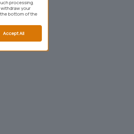
such processing.
r withdraw your
 the bottom of the
Accept All