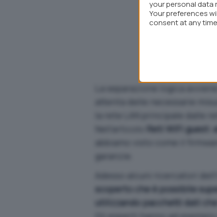
your personal data 
Your preferences wi
consent at any time 
webpage.
La separazione logica avvien
attenta delle necessarie mis
la rete LAN principale dalle re
Nell’articolo
Reti WiFi guest:
abbiamo visto come il firmware
garanzie.
Adesso alcuni ricercatori del
scoperto che è possibile supera
utilizzando pacchetti dati ch
Gli esperti hanno ad esempio