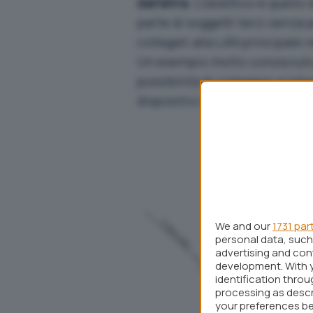
dall’altra
. L’obiettivo è quello
parte di soggetti terzi senza p
collegati alla LAN principale 
Un esempio molto conosciut
possibilità di collegarsi a Inter
dispositivi potenzialmente non
We and our
1731 par
personal data, such 
advertising and co
development. With 
identification thro
processing as descr
your preferences be