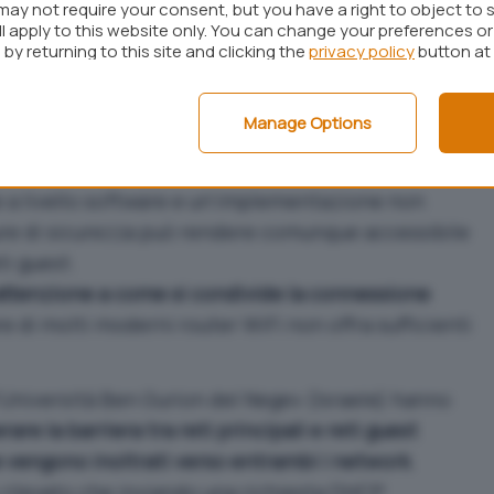
may not require your consent, but you have a right to object to 
ll apply to this website only. You can change your preferences o
by returning to this site and clicking the
privacy policy
button at
Manage Options
e a livello software e un’implementazione non
ure di sicurezza può rendere comunque accessibile
ti guest.
 attenzione a come si condivide la connessione
 di molti moderni router WiFi non offra sufficienti
l’Università Ben Gurion del Negev (Israele) hanno
re la barriera tra reti principali e reti guest
e vengono inoltrati verso entrambi i network
.
 rilevato che inviando una richiesta DHCP