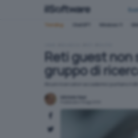
Bus
Trending:
ChatGPT
Windows 11
QN
HOME
SICUREZZA
RETI
ROUTER
Reti guest non
gruppo di ricerc
Alcuni ricercatori accademici puntano il di
Michele Nasi
Pubblicato il 19 ago 2019