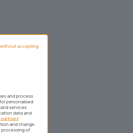
without accepting
kies and process
for personalised
 and services
cation data and
 partners
’
ation and change
 processing of