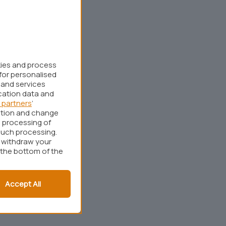
kies and process
for personalised
 and services
cation data and
 partners
’
ation and change
 processing of
such processing.
r withdraw your
 the bottom of the
Accept All