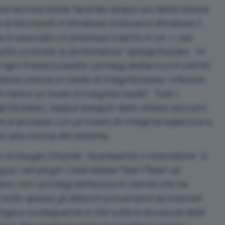
na tecnica simile facendo ampio uso delle misure
e di Microsoft in Windows Vista ed in Windows 7.
e è associato un processo inserito in un <<job
otto controllo le performance
” spiega Giuliani. “
In
gni finestra eredita i privilegi dell’account utente
avia utilizza un livello di integrità basso, inferiore
lt hanno un livello di integrità medio
“. Tutti i
egrità basso, seppur eseguiti dallo stesso account
i processi con un livello di integrità superiore e,
o alle risorse del sistema.
so di Google Chrome
“, fa presente il ricercatore “
è
gue i vari plugin (vedi Adobe Flash Player ad
box, con i privilegi dell’account utente che ha
 molto spesso gli attacchi provenienti da Internet
la logica conseguenza è che tutta la sicurezza della