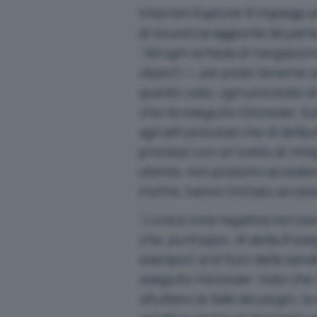
Internet Explorer 8 impiega u
di sicurezza aggiunte da part
“
Ad ogni scheda di navigazion
object>>, per poter tenerne s
questo caso, ogni processo di o
che ha eseguito il browser, tutt
agli altri processi che di defau
processi con un livello di int
utente, non possono accedere a
inoltre, hanno limitato access
“
L’unica nota negativa nel ca
che, purtroppo, di default ese
esempio) al di fuori della sand
eseguito il browser. Visto che
sfruttano le falle dei plugin, 