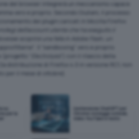
sione del browser integrerà un meccanismo capace
amma vero e proprio. Secondo Giuliani, il processo
nzionamento dei plugin caricati in Mozilla Firefox
rivilegi dell’account utente che ha eseguito il
vesse scoprirsi una falla in Adobe Flash, un
pprofittarne
“. Il “sandboxing” vero e proprio
x (progetto “
Electrolysis
“) con il rilascio della
la distribuzione di Firefox 4.0 in versione RC1, non
to
per il mese di ottobre).
a su
L'estensione ChatGPT per
ne per la
Chrome ora legge schede,
er
video YouTube e testo