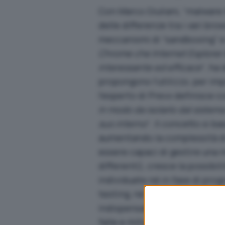
Con Marco Giuliani, “malware 
delle differenze tra i vari b
meccanismi di “sandboxing” e
Chrome che Internet Explorer 8
interessante ed efficace
“, ha 
propongono l’utilizzo, per im
l’esperto di Prevx definisce c
in modo da isolarlo dal sistem
suo interno
“. Il concetto si 
aumentando la complessità d
essere capaci di gestire una m
differenti), cresce la possibil
individuate né in fase di pro
testing, né successivamente – 
indispensabile individuare un
falle e mitigare eventuali pro