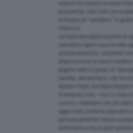
esperti di sicurezza sono d’a
pressante, che tutti i principa
software di “sandbox” in grado
infezioni.
La mancata applicazione di ag
operativo apre la porta alle 
semplicemente, visitando una
disposizione un buon numero 
pagine web in grado di “bersagl
sanate, ad esempio, nei brow
Adobe Flash, Acrobat Reader 
Premesso che – non ci stanche
contro i malware che arrivan
aggiornati sistema operativo 
periodicamente messe a dispos
settimane si fa un gran parlar