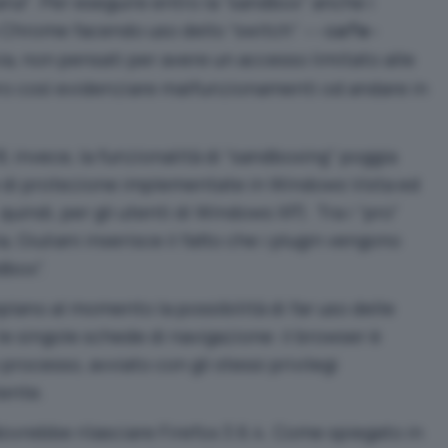
ana
“. Per eseguire entro la “sandbox” anche i
e Chrome facendo uso dello “switch”
--safe-
avia, non pensati per avere un accesso limitato alle
ro così evidenziare malfunzionamenti od andare in
8, invece, la funzionalità di “sandboxing” poggia
 di protezione implementate in Windows Vista ed
quindi, per gli utenti di Windows XP). Tra i “pro”
, Giuliani inserisce il fatto che i plugin vengono
dbox”.
ano al momento la possibilità di far uso delle
le singole schede di navigazione: il browser è
processo, avviato con gli stessi privilegi
tente.
 dovrebbe rilasciare Firefox 3.6.4. Come spiegato
in