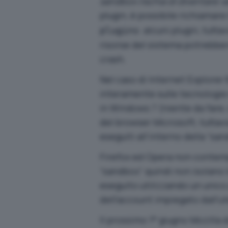
sandbox rischia di diventare v
plugin, è possibile richiamar
: alcuni plugin, tutt
plugins
risorse del sistema potrebbe
crash.
Nel caso di Internet Explorer 
interamente sulle tecnologie
in Windows 7 (niente da fare, 
del browser Microsoft, tuttavia
eseguiti all’interno della “san
Firefox ed Opera non contempl
“sandbox” quindi non isolano 
eseguito utilizzando un unico 
dell’account impiegato dall’u
Il prossimo 1° giugno Mozilla