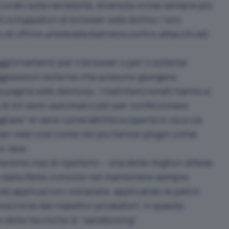
ccordo sulla necessità, divenuta ormai sempre più
li sviluppatori di browser web dotino i loro
 di offrire un’elevata barriera contro attacchi ed
giornamenti per il browser o per il sistema
aggressioni esterne che possono giungere,
 pagina web dannosa. I malintenzionati hanno a
di kit semi-automatizzati per confezionare
iare” le varie vulnerabilità scoperte e via a via
ser web così come nei più famosi plugin come
e Java.
remo mai di ripeterlo – una delle migliori difese
o dalla Rete consiste nel mantenere sempre
ed applicazioni installate, applicando le patch
izione dai rispettivi produttori, in queste
e delle tecniche di “sandboxing”.