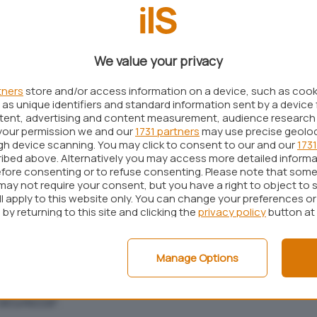
ome che Internet Explorer 8
“, ricorda Giuliani,
igazione, creando per ognuna di esse un nuovo
We value your privacy
tante, dotato di privilegi molto limitati, per
tners
store and/or access information on a device, such as coo
ne aperta. Il programma “
parte dai privilegi
as unique identifiers and standard information sent by a device 
ntent, advertising and content measurement, audience research
ito il browser ed elimina tutti i privilegi possibili
“,
your permission we and our
1731 partners
may use precise geolo
do, anche se la sessione del browser venisse
ugh device scanning. You may click to consent to our and our
1731
ibed above. Alternatively you may access more detailed inform
it basato su una falla al momento sconosciuta,
fore consenting or to refuse consenting. Please note that some
be solamente questi privilegi limitati
“. Grazie a
may not require your consent, but you have a right to object to 
ll apply to this website only. You can change your preferences o
re non potrebbe compiere alcuna modifica sul
by returning to this site and clicking the
privacy policy
button at
di Chrome, inoltre, “
ogni processo relativo ad una
inserito in un <<job object>>, un particolare
Manage Options
te di tenere ancor più sotto controllo ciò che
do ulteriori restrizioni sia in termini di
 sicurezza
“.