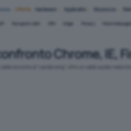
iness
Offerte
Hardware
Applicativi
Sicurezza
Ret
AP
Recupero dati
VPN
Edge
Privacy
Patch Manag
onfronto Chrome, IE, F
lle tecniche di "sandboxing" offre un valido ausilio nella lott