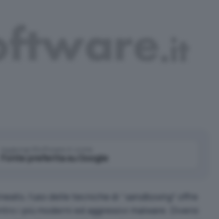
Aggiungi IlSoftware.it come
Fonte preferita su Google
ato, l’uso delle tecniche di “
sandboxing
” offre
contro i più moderni ed aggressivi malware. Diversi