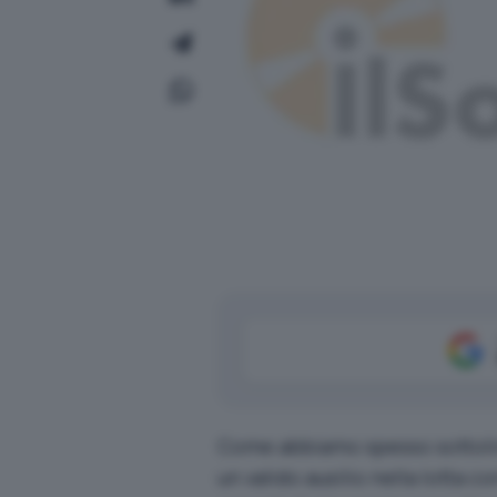
Come abbiamo spesso sottoline
un valido ausilio nella lotta 