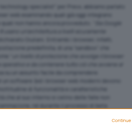
technology specialist” per Prevx, abbiamo parlato
rowser web esaminando quali già oggi integrano
 quali non hanno ancora provveduto. “
Sia Google
 usano un’architettura a livelli sicuramente
dichiarato Giuliani. Entrambi i browser, infatti,
postazione predefinita, di una “sandbox” che
ome “
un livello di protezione che avvolge il browser
a operativo e da contenere tutto ciò che avviene al
basa su un assunto facile da comprendere:
i un software (ed i browser web moderni devono
oltitudine di funzionalità e caratteristiche
ità che al suo interno si celino delle falle non
grammazione, né durante il processo di beta
dopo il lancio del prodotto -. E’ quindi
Continue 
 approccio che consenta di arginare eventuali
blemi nel caso in cui le lacune di sicurezza