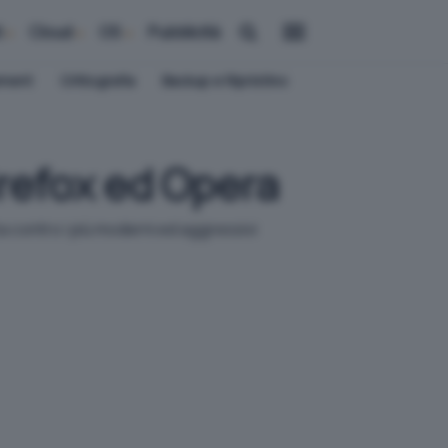
i
Cloud
OS
Pubblicità
ement
Crittografia
Backup e Ripristino
irefox ed Opera
a contro i più moderni ed aggressivi