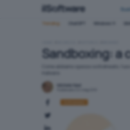
Bus
Trending:
ChatGPT
Windows 11
QN
HOME
SICUREZZA
ANTIVIRUS
BROWSER
Sandboxing: a c
Come abbiamo spesso sottolineato, l'uso de
malware.
Michele Nasi
Pubblicato il 24 mag 2010
Antimalware