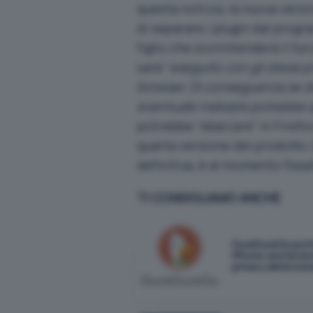
questa notizia
, la nuova ver
di separare i plugin dal progr
figlio che sovrintenderà il fu
sarà “
eseguito con gli stessi p
browser. Di conseguenza se do
eventuale malware potrebbe a
potrebbe “sbarcare” in Firefo
quarta versione del prodotto (
definitiva, è
al momento fissa
TI CONSIGLIAMO ANCHE
DuckDuckGo port
iPhone una funzio
privacy del brows