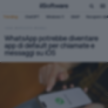
Trending:
ChatGPT
Windows 11
QNAP
Recupero dat
HOME
APPLICATIVI
MOBILE
WhatsApp potrebbe diventare
app di default per chiamate e
messaggi su iOS