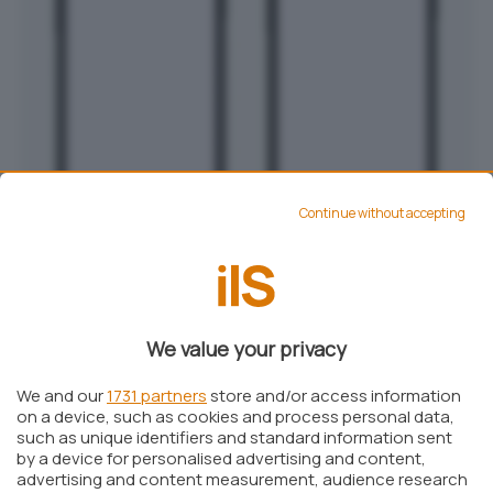
Continue without accepting
We value your privacy
Questa integrazione è resa possibile dalle
We and our
1731 partners
store and/or access information
on a device, such as cookies and process personal data,
recenti aperture introdotte da Apple
con iOS
such as unique identifiers and standard information sent
18.2
, che permette agli utenti di
scegliere app
by a device for personalised advertising and content,
advertising and content measurement, audience research
alternative
a quelle native per varie funzioni di