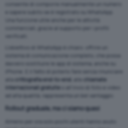
consente di comporre manualmente un numero
e sapere subito se è registrato su WhatsApp.
Una funzione utile anche per le attività
commerciali, grazie al supporto per i profili
verificati.
L’obiettivo di WhatsApp è chiaro: offrire un
sistema di comunicazione completo, che possa
davvero sostituire le app di sistema, anche su
iPhone. E il fatto di poterlo fare senza rinunciare
alla
crittografia end-to-end
, alle
chiamate
internazionali gratuite
o all’invio di foto e video
ad alta qualità, rappresenta un bel vantaggio.
Rollout graduale, ma ci siamo quasi
Almeno per ora solo pochi utenti hanno avuto