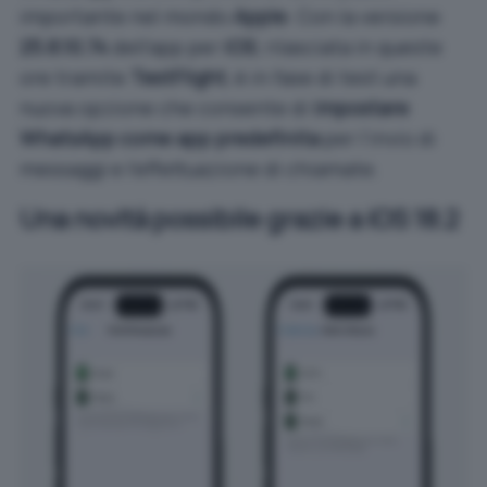
importante nel mondo
Apple
. Con la versione
25.8.10.74
dell’app per
iOS
, rilasciata in queste
ore tramite
TestFlight
, è in fase di test una
nuova opzione che consente di
impostare
WhatsApp come app predefinita
per l’invio di
messaggi e l’effettuazione di chiamate.
Una novità possibile grazie a iOS 18.2