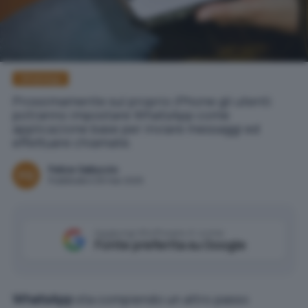
WhatsApp
Prossimamente sul proprio iPhone gli utenti
potranno impostare WhatsApp come
applicazione base per inviare messaggi ed
effettuare chiamate.
Felice Galluccio
Pubblicato il 28 mar 2025
Aggiungi IlSoftware.it come
Fonte preferita su Google
WhatsApp
sta compiendo un altro passo