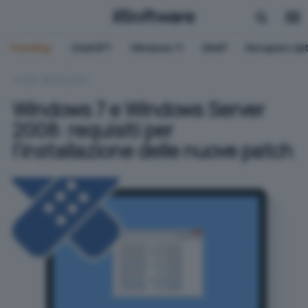
Trending:
ChatGPT
Windows 11
QNAP
Recupero dat
HOME
WINDOWS
Windows 7 e Windows Server
2008: requisiti per
l'installazione delle nuove patch