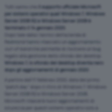
Tutti sanno che
il supporto ufficiale Microsoft
per sistemi operativi quali Windows 7, Windows
Server 2008 R2 e Windows Server 2008 è
terminato il 14 gennaio 2020
.
Dopo tale data i tecnici dell’azienda di
Redmond hanno rilasciato un aggiornamento
out-of-band
che permette di risolvere un bug
legato alla gestione dello sfondo del desktop:
Windows 7, lo sfondo del desktop diventa nero
dopo gli aggiornamenti di gennaio 2020
.
A partire dall’11 febbraio 2020, data del primo
“patch day” dopo il ritiro di Windows 7, Windows
Server 2008 R2 e Windows Server 2008,
Microsoft rilascerà nuovi aggiornamenti di
sicurezza per questi sistemi operativi solo a