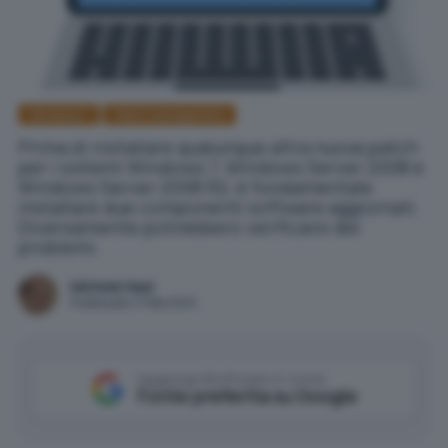
Windows 7
Patch management
Prima di installare qualunque altra nuova patch
per i sistemi Windows 7, Windows Server 2008 e
Windows Server 2008 R2, è fondamentale
installare due componenti software aggiornati.
Diversamente potrebbero verificarsi dei
problemi.
Michele Nasi
Pubblicato il 11 feb 2020
Aggiungi IlSoftware.it come
Fonte preferita su Google