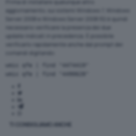
Prima di installare qualunque altro
aggiornamento, sui sistemi Windows 7, Windows
Server 2008 e Windows Server 2008 R2 è quindi
necessario verificare la presenza dei due
update indicati in precedenza. È possibile
verificarlo rapidamente anche dal prompt dei
comandi digitando:
wmic qfe | find "4474419"
wmic qfe | find "4490628"
TI CONSIGLIAMO ANCHE