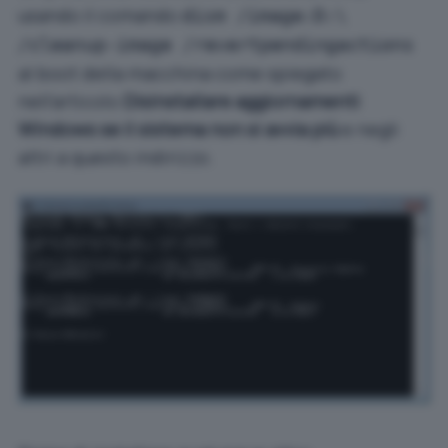
usando il comando
dism /image:D:\
/cleanup-image /revertpendingactions
al boot della macchina come spiegato
nell’articolo
Disinstallare aggiornamenti
Windows se il sistema non si avvia più
e negli
altri a questo indirizzo.