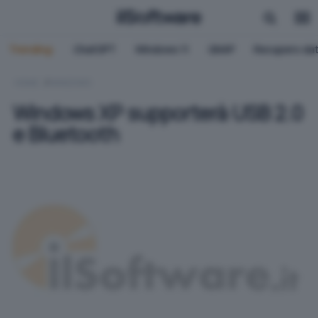
Trending:
ChatGPT
Windows 11
QNAP
Recupero dat
HOME
WINDOWS
Windows XP supporterà USB 2.0
e Bluetooth