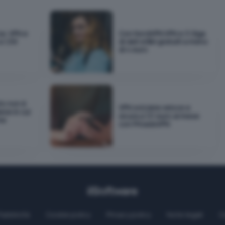
za: VPN e
Con NordVPN VPN e 3 Giga
a 1,59
di dati eSIM gratuiti a meno
di 4 euro
to non è
VPN svizzera veloce e
ese in cui
sicura a 1,11 euro al mese
me
con PrivadoVPN
Pubblicità
Cookie policy
Privacy policy
Note legali
C