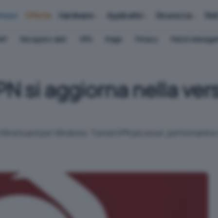
iness
Offerte
Hardware
Applicativi
Sicurezza
Ret
AP
Recupero dati
VPN
Edge
Privacy
Patch Manag
PN si aggiorna nella ver
di WireGuard per Windows. Tunnel VPN più sicuri, performanti e 