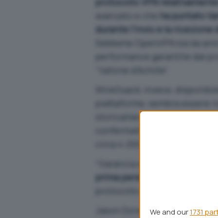
protocollo VPN relativament
avanzato e che
ha puntato tan
durante l’invio e la ricezione 
Sebbene OpenVPN sia da anni 
performance garantite dal pr
“tallone d’Achille”.
WireGuard, invece,
disponibile
piattaforme
, sembra essere ri
storicamente dimostrato più 
confermato dal ridottissimo 
circa 4.000 contro le 120.00
“Garanzia di qualità” è
l’appro
prima persona su WireGuard
d
protocollo addirittura a livello
Jason Donenfeld, ideatore e 
We and our
1731 par