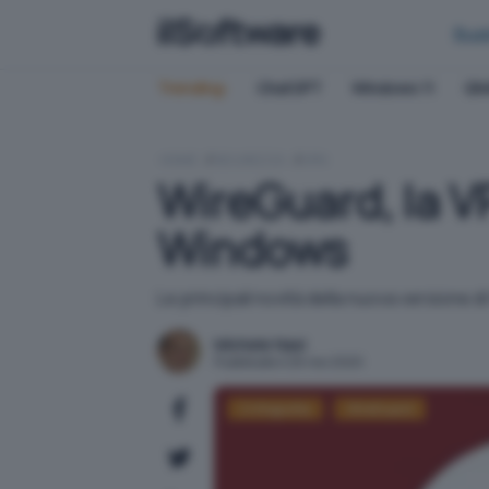
Bus
Trending:
ChatGPT
Windows 11
QN
HOME
SICUREZZA
VPN
WireGuard, la V
Windows
Le principali novità della nuova versione 
Michele Nasi
Pubblicato il 26 nov 2020
Crittografia
WireGuard