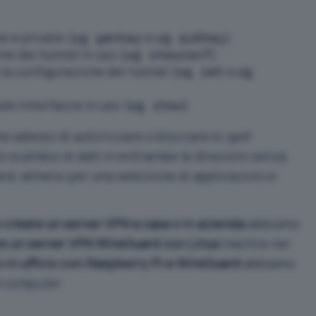
e e private (
e
)
wg genkey
wg pubkey
ne dei tunnel in uso (
)
wg showconf
la configurazione dei tunnel (
e
wg set
wg
le interfacce in uso (
)
wg show
e adesso di autorizzare o bloccare lo
split
o scambio di dati in entrambe le direzioni senza
rd, almeno per una selezione di applicazioni e
creare un server VPN a casa o in azienda
abbiamo
e un server VPN WireGuard con Linux
mentre nel
o in ufficio con Raspberry Pi e WireGuard
abbiamo
d computer
.