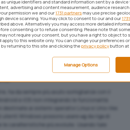
as unique identifiers and standard information sent by a device 
ersione per Windows, strumento che tende così ad
ntent, advertising and content measurement, audience research
forma Microsoft come sostituto alle soluzioni già
your permission we and our
1731 partners
may use precise geolo
ugh device scanning. You may click to consent to our and our
1731
10 e Windows Server: come crearlo senza
ibed above. Alternatively you may access more detailed inform
fore consenting or to refuse consenting. Please note that some
may not require your consent, but you have a right to object to 
uard per Windows
è la possibilità per gli utenti
ll apply to this website only. You can change your preferences o
by returning to this site and clicking the
privacy policy
button at
 che non appartengono al gruppo degli
disattivare i tunnel crittografati da interfaccia
Manage Options
possibile attivare e servirsi in ambiente Windows
nte.
e, ha da sempre più avuto somiglianze con il
i Android e iOS non integrando le funzionalità
i destinate ai sistemi operativi Linux e Unix-like.
gli utenti Windows possono usare
da riga di
wg
le caratteristiche più evolute. Usando tale