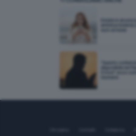
TI CONSIGLIAMO ANCHE
Estate in sicurez
antivirus insieme 
euro al mese
"Questo contenu
disponibile nel Pa
ti trovi": ecco co
risolvere
Chi siamo
Contatti
Collabora