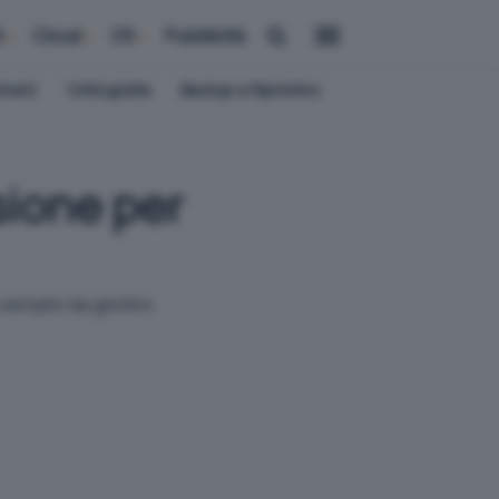
i
Cloud
OS
Pubblicità
ement
Crittografia
Backup e Ripristino
sione per
semplici da gestire.