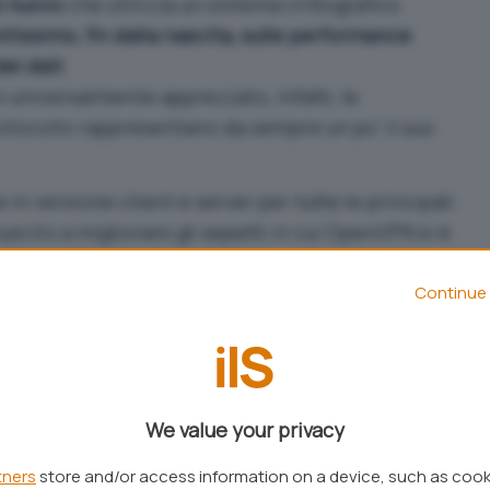
e nuovo
che utilizza un sistema crittografico
tissimo, fin dalla nascita, sulle performance
dei dati
.
universalmente apprezzato, infatti, le
otocollo rappresentano da sempre un po’ il suo
 in versione client e server per tutte le principali
uscito a migliorare gli aspetti in cui OpenVPN si è
debole. Peraltro con un approccio minimalista,
numero di righe di codice usato da WireGuard:
Continue 
0 di OpenVPN.
vazione che lo stesso Linus Torvalds ha posto in
i fatto aprendo le porte all’integrazione del
 di kernel Linux.
We value your privacy
sviluppatore di WireGuard, ha
annunciato oggi la
tners
store and/or access information on a device, such as coo