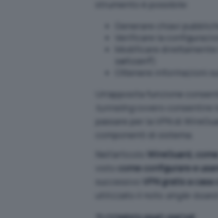
strumento è possibile:
Generare chiavi pubblich
Verificare la configurazio
Modificare direttamente 
)
setconf
Ottenere informazioni sul
Un’apposita funzione consent
tunneling
ovvero consentire l
passare per la VPN di WireGua
componenti di sistema.
Nell’articolo
WireGuard, come 
visto
come configurare e usar
successivo
VPN gratis a casa 
utilizzato il noto
single-boar