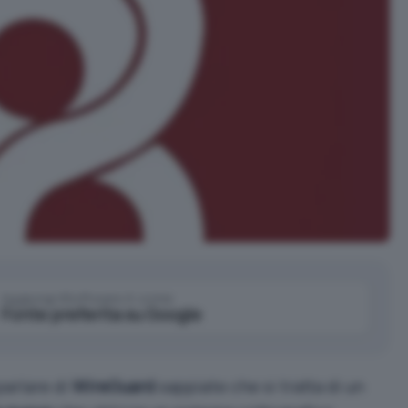
Aggiungi IlSoftware.it come
Fonte preferita su Google
parlare di
WireGuard
sappiate che si tratta di un