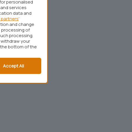
for personalised
 and services
cation data and
 partners
’
ation and change
 processing of
such processing.
r withdraw your
 the bottom of the
Accept All