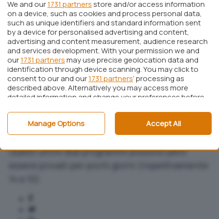
permette di personalizzare graficamente lo
We and our
1731 partners
store and/or access information
on a device, such as cookies and process personal data,
schermo di logon di Windows XP, ossia la
such as unique identifiers and standard information sent
schermata – prerogativa del nuovo sistema
by a device for personalised advertising and content,
advertising and content measurement, audience research
operativo Microsoft – che permette di scegliere,
and services development. With your permission we and
all’accensione del personal computer, con quale
our
1731 partners
may use precise geolocation data and
account si desidera avviare il sistema.
identification through device scanning. You may click to
consent to our and our
1731 partners
’ processing as
E’ possibile scaricarlo subito
da questa pagina.
described above. Alternatively you may access more
Tra le altre utilità rilasciate ad uso e consumo
detailed information and change your preferences before
consenting or to refuse consenting. Please note that
degli utenti di Windows XP, vi ricordiamo:
some processing of your personal data may not require
Manage Options
Accept All
–
Tweak XP
your consent, but you have a right to object to such
processing. Your preferences will apply to this website only.
–
Customizer XP
You can change your preferences or withdraw your
Questi ultimi due programmi possono però
consent at any time by returning to this site and clicking
the
privacy policy
button at the bottom of the webpage.
essere provati per pochi giorni (rispettivamente
14 e 10).