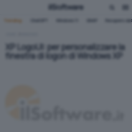
Trending:
ChatGPT
Windows 11
QNAP
Recupero dat
HOME
WINDOWS
XP LogoUI: per personalizzare la
finestra di logon di Windows XP