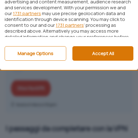
advertising and content measurement, audience research
and services development. With your permission we and
our
1731 partners
may use precise geolocation data and
identification through device scanning. You may click to
consent to our and our
1731 partners
’ processing as
described above. Alternatively you may access more
detailed information and change your preferences before
consenting or to refuse consenting. Please note that
some processing of your personal data may not require
Manage Options
Accept All
your consent, but you have a right to object to such
processing. Your preferences will apply to this website only.
You can change your preferences or withdraw your
consent at any time by returning to this site and clicking
the
privacy policy
button at the bottom of the webpage.
I passaggi da completare con la VPN