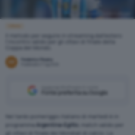
@AFASeleccion (profilo X ufficiale)
Offerte
Il metodo per seguire in streaming dall'estero
l'incontro valido per gli ottavi di finale della
Coppa del Mondo.
Federico Pisanu
Pubblicato il 7 lug 2026
Aggiungi IlSoftware.it come
Fonte preferita su Google
Nel tardo pomeriggio italiano di martedì è in
programma
Argentina-Egitto
, match valido per
gli ottavi di finale dei Mondiali di calcio. La