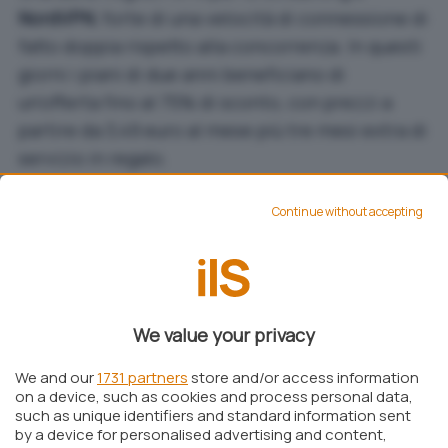
NordVPN
, forte di una velocità di connessione di
fatto doppia rispetto alla concorrenza. In questi
giorni i piani di due anni beneficiano di
un’offerta fino al 75% di sconto, con
prezzi a
partire da 3,49 euro al mese più tre mesi extra di
servizio in regalo
.
Continue without accepting
Pagina offerta NordVPN
We value your privacy
We and our
1731 partners
store and/or access information
on a device, such as cookies and process personal data,
such as unique identifiers and standard information sent
by a device for personalised advertising and content,