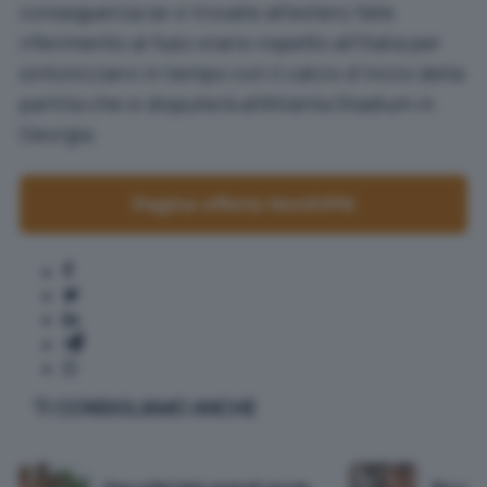
conseguenza se vi trovate all’estero fate
riferimento al fuso orario rispetto all’Italia per
sintonizzarvi in tempo con il calcio d’inizio della
partita che si disputerà all’Atlanta Stadium in
Georgia.
Pagina offerta NordVPN
TI CONSIGLIAMO ANCHE