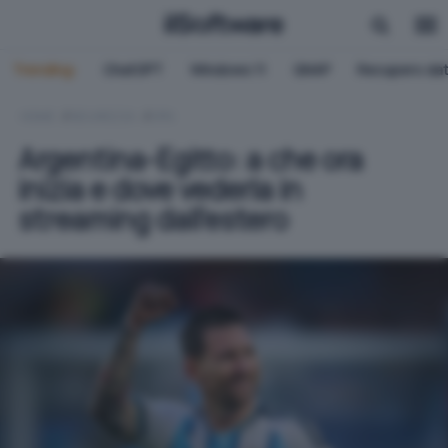
Trending:
ChatGPT
Windows 11
QNAP
Recupero dat
HOME
SICUREZZA
VPN
Argentina-Egitto: a che ora
inizia e dove vederla in
streaming dall'estero