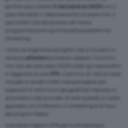
partita sarà visibile
in esclusiva su DAZN
con il
pass Mondiali o l’abbonamento al piano Full, il
pacchetto che dà accesso all’intera
programmazione sportiva della piattaforma
streaming.
I tifosi di Argentina ed Egitto che si trovano in
vacanza
all’estero
potranno vedere l’incontro
con uno dei due pass DAZN citati qui sopra attivi
e l’aggiunta di una
VPN
. Il servizio di rete privata
virtuale si rende infatti indispensabile per
superare le restrizioni geografiche imposte in
automatico dai provider di rete quando si vuole
guardare un contenuto in streaming al di fuori
del proprio Paese.
Una delle migliori VPN per lo streaming è