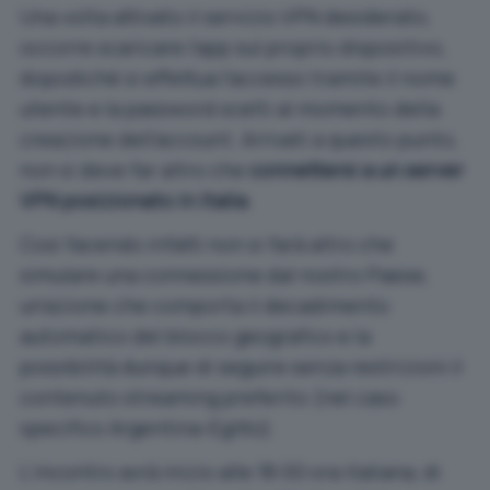
Una volta attivato il servizio VPN desiderato,
occorre scaricare l’app sul proprio dispositivo,
dopodiché si effettua l’accesso tramite il nome
utente e la password scelti al momento della
creazione dell’account. Arrivati a questo punto,
non si deve far altro che
connettersi a un server
VPN posizionato in Italia
.
Così facendo infatti non si farà altro che
simulare una connessione dal nostro Paese,
un’azione che comporta il decadimento
automatico del blocco geografico e la
possibilità dunque di seguire senza restrizioni il
contenuto streaming preferito (nel caso
specifico Argentina-Egitto).
L’incontro avrà inizio alle 18:00 ora italiana, di