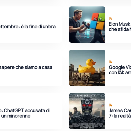
IA
Elon Musk 
ttembre: è la fine di un'era
che sfida 
IA
sapere che siamo a casa
Google Vid
con l'AI: a
IA
zio: ChatGPT accusata di
James Cam
di un minorenne
7: la realtà