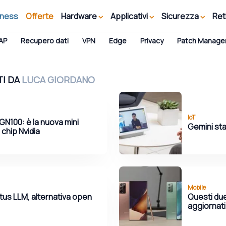
iness
Offerte
Hardware
Applicativi
Sicurezza
Ret
AP
Recupero dati
VPN
Edge
Privacy
Patch Manag
TI DA
LUCA GIORDANO
IoT
GN100: è la nuova mini
Gemini st
 chip Nvidia
Mobile
tus LLM, alternativa open
Questi du
aggiornati