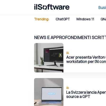
Bus
Trending:
ChatGPT
Windows 11
QN
NEWS E APPROFONDIMENTI SCRIT
IA
Acer presenta Veriton 
workstation per l'AI con
IA
La Svizzera lancia Aper
source a GPT