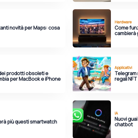
Hardware
anti novità per Maps: cosa
Come funzi
cambierà gl
Applicativi
dei prodotti obsoleti e
Telegram ri
mbia per MacBook e iPhone
regali NFT
IA
Nuovi guai 
rà più questi smartwatch
chatbot