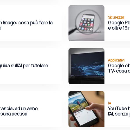
Sicurezza
h Image: cosa può fare la
Google Pl
i
e oltre 19 
Applicativi
uida sull’AI per tutelare
Google obb
TV: cosa c
IA
rancia: ad un anno
YouTube ha
essuna accusa
l'AI, senz