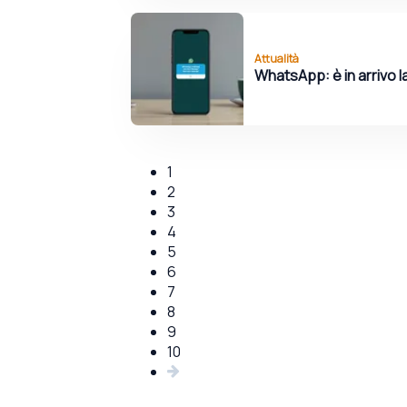
Attualità
WhatsApp: è in arrivo l
1
2
3
4
5
6
7
8
9
10