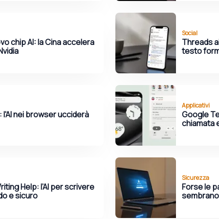
Social
o chip AI: la Cina accelera
Threads all
Nvidia
testo for
Applicativi
 l'AI nei browser ucciderà
Google Tel
chiamata 
Sicurezza
ing Help: l’AI per scrivere
Forse le 
do e sicuro
sembrano