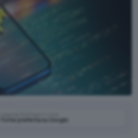
Aggiungi IlSoftware.it come
Fonte preferita su Google