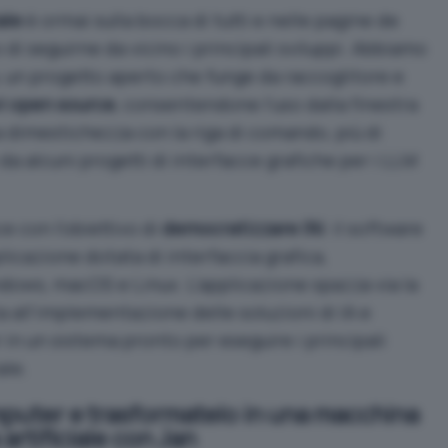
ale
è ormai sulla bocca di tutti e nelle pagine de
di seguirne da vicino i principali sviluppi. Abbiamo
, un progetto aperto che funge da raccoglitore e
vi open source
, consentendone l’uso dalla finestra
a dimestichezza con la riga di comando, più di
da alcuni progetti di
interfacce grafiche per i LLM
 con l’obiettivo di
democratizzare l’AI
: il software
licazione dotata di interfaccia grafica,
dows, macOS e Linux. L’applicazione spazza via la
 all’implementazione delle soluzioni di IA e
in un sistema pronto per eseguire i principali
ale.
mputer e trasformatelo in una macchina
 artificiale con Jan