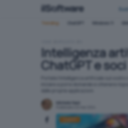
Bus
Trending:
ChatGPT
Windows 11
QN
HOME
APPLICATIVI
IA
Intelligenza art
ChatGPT e soci
Portate l'intelligenza artificiale sul vostr
iniziare a porre domande e ottenere rispo
dalle proprie applicazioni.
Michele Nasi
Pubblicato il 22 mar 2024
ChatGPT