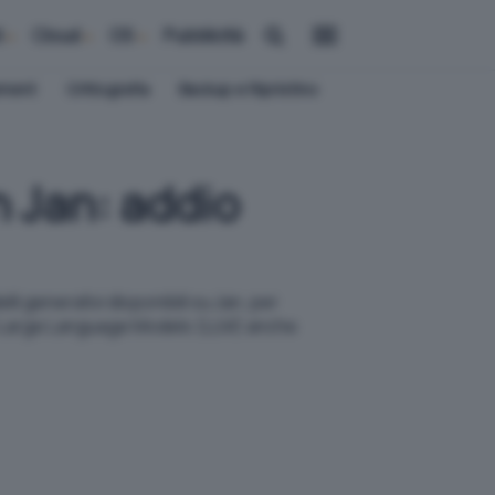
i
Cloud
OS
Pubblicità
ement
Crittografia
Backup e Ripristino
n Jan: addio
li generativi disponibili su Jan, per
n i Large Language Models (LLM) anche