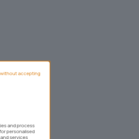
without accepting
kies and process
for personalised
 and services