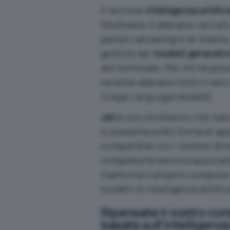
Il termine
intelligenza artifici
IlSoftware.it abbiamo cercato 
parlato ad esempio di
Ollama
gestore dei
modelli generati
del terminale. Per chi ha poc
recente abbiamo tolto il velo 
(
Large Language Models
).
Jan
è uno strumento che nasce
si presenta sotto forma di app
compatibile con i sistemi Win
complessità tecnica associata
trasforma il proprio computer 
modelli di intelligenza artifici
Ripensate il vostro co
basata sull’intelligenza