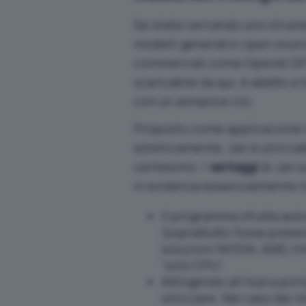
Se state cercando uno strument
modelli generativi open sourc
commerciali come OpenAI GPT
scaricabile da qui
, è adatto a 
con un semplice clic.
Proposto come applicazione i
esteticamente, Jan è utilizza
centesimo. I
vantaggi
di Jan 
in evidenza essenzialmente t
Il programma sfrutta aut
(soprattutto fosse prese
soluzioni NVIDIA, AMD, I
“solo CPU”.
Attingendo all’
Hub
a porta
utilizzare. Nel caso dei