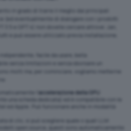
o in grado di trarre il meglio dai principali
e (ed eventualmente di dialogare con i prodotti
 3.5 e GPT 4) non dovete cercare altrove:
Jan,
tutti e può essere utilizzato previa installazione,
ndipendente, facile da usare, bella
bile senza limitazioni e senza sborsare un
sono molti ma, per cominciare, vogliamo metterne
re:
omaticamente l’
accelerazione della GPU
nte una scheda dedicata) ed è compatibile con le
ntel ed Apple. Può funzionare anche in modalità
ta di clic, si può scegliere quale o quali LLM
 modelli open source, questi sono automaticamente