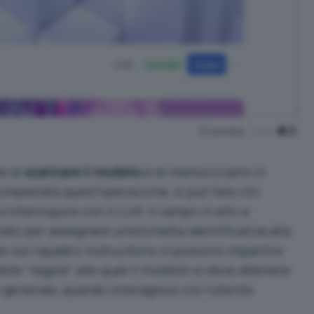
e di
scaricare il modello
e di memorizzarlo in
 Completata quest’operazione, si può fare clic
a interloquire con il LLM. Il campo in alto a
zato per assegnare un’etichetta identificativa alla
o sul riquadro
Instructions
, si possono impartire
elle “regole” alle quali il modello si deve attenere
n generale, quando interagisce con l’utente.