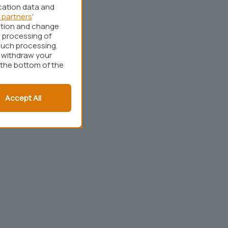
cation data and
 partners
’
ation and change
 processing of
such processing.
r withdraw your
 the bottom of the
Accept All