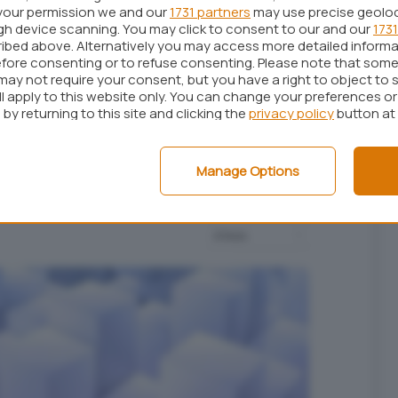
your permission we and our
1731 partners
may use precise geolo
ugh device scanning. You may click to consent to our and our
1731
ibed above. Alternatively you may access more detailed inform
fore consenting or to refuse consenting. Please note that some
may not require your consent, but you have a right to object to 
ll apply to this website only. You can change your preferences o
by returning to this site and clicking the
privacy policy
button at
Manage Options