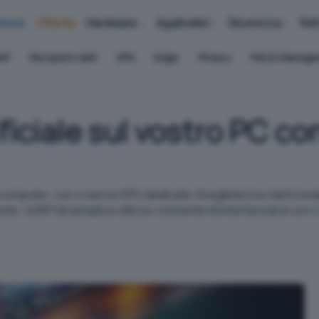
iness
Offerte
Hardware
Applicativi
Sicurezza
Ret
AP
Recupero dati
VPN
Edge
Privacy
Patch Manag
ificiale sul vostro PC co
o computer, con o senza GPU dedicata. Scegliete tra i tanti model
ste. Un'API di semplice utilizzo consente di interfacciarsi co