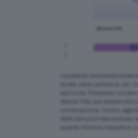
Il pulsante
Download
consent
locale, nella cartella di Jan.
sull’icona
Thread
per iniziare 
destra
Title
, può essere utiliz
conversazione. Inoltre, agend
delle istruzioni ben precise, d
quando fornisce risposte e, i