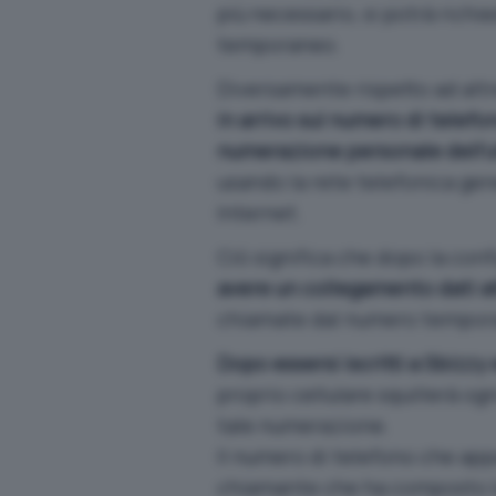
più necessario, si potrà richi
temporaneo.
Diversamente rispetto ad altre
in arrivo sul numero di telef
numerazione personale dell’
usando la rete telefonica ge
Internet.
Ciò significa che dopo la conf
avere un collegamento dati at
chiamate dal numero temporan
Dopo essersi iscritti a Sbizz
proprio cellulare squillerà o
tale numerazione.
Il numero di telefono che appa
chiamante che ha composto 