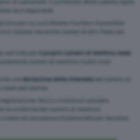
iamo di cancellare il contenuto della casella
Digita
dere se è disponibile
.
zione per cui vuoi attivare il numero
, è possibile
ioni italiane ma anche numeri di altri Paesi del
e nell’indicare
il proprio numero di telefono reale
.
solamente numeri di telefono mobili (non
ente una
deviazione delle chiamate
dal numero di
reale dell’utente.
registrazione, Sbizzy invierà sul cellulare
e la conferma del numero di telefono
i creare ed una password personale per l’accesso