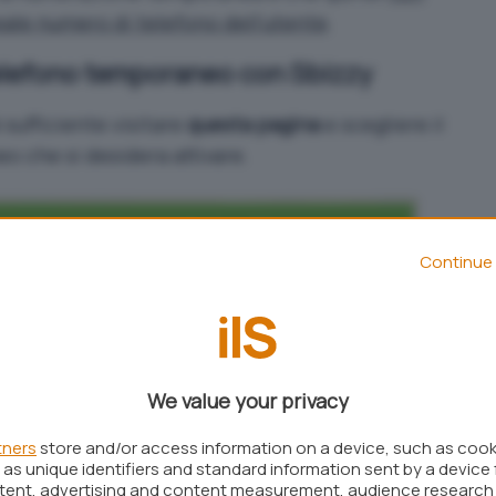
eale numero di telefono dell’utente
.
elefono temporaneo con Sbizzy
 sufficiente visitare
questa pagina
e scegliere il
 che si desidera attivare.
Continue 
We value your privacy
tners
store and/or access information on a device, such as coo
as unique identifiers and standard information sent by a device 
ntent, advertising and content measurement, audience research