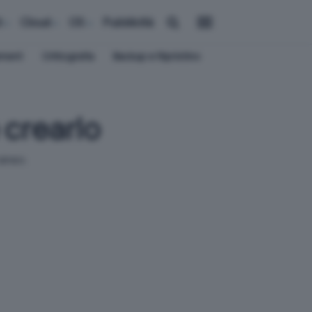
i
Cloud
OS
Pubblicità
ement
Crittografia
Backup e Ripristino
crearlo
raneo.