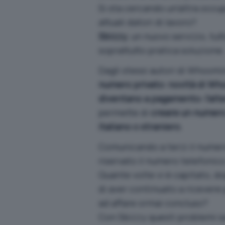
Si sta cercando un’altra occu
attuali datori di lavoro?
Sbizzy
, un nuovo servizio, tu
soprattutto pratica soluzione.
Dagli stessi autori di Whoo
numero privato: novità di W
diventano a pagamento: l’alt
permette di
creare un numero
italiano o straniero
.
Comunicando a terzi il nume
riservato il numero telefonico
Quante volte vi è capitato, 
di aver continuato a ricevere
ad affare ormai concluso?
Con Sbizzy questi problemi s