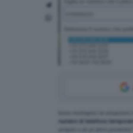
Sono molteplici le situazioni 
numero di telefono tempora
un’auto o di un altro prodotto