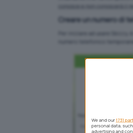
conosce e non conoscerà il r
Creare un numero di t
Per iniziare ad usare Sbizzy, è
numero telefonico temporaneo
We and our
1731 par
personal data, such 
advertising and co