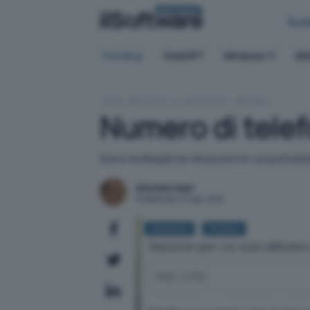
BUSINESS
Bus
Trending:
ChatGPT
Windows 11
QN
HOME
SICUREZZA
INTERNET
MOBILE
Numero di tele
Sono molteplici le situazioni in cui potre
Michele Nasi
Pubblicato il 21 apr 2015
Business
Privacy