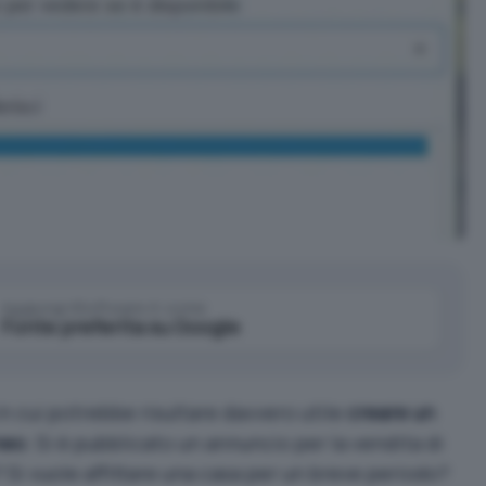
Aggiungi IlSoftware.it come
Fonte preferita su Google
in cui potrebbe risultare davvero utile
creare un
neo
. Si è pubblicato un annuncio per la vendita di
? Si vuole affittare una casa per un breve periodo?