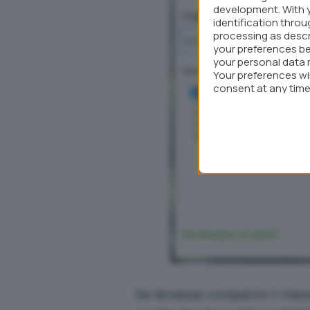
development. With 
identification thro
processing as descr
your preferences be
your personal data 
Your preferences wi
consent at any time 
webpage.
Se dovesse comparire il mes