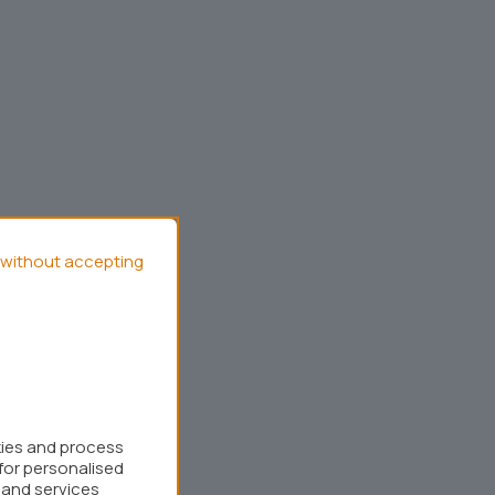
without accepting
kies and process
for personalised
 and services