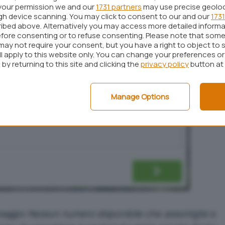
your permission we and our
1731 partners
may use precise geolo
ugh device scanning. You may click to consent to our and our
1731
ibed above. Alternatively you may access more detailed inform
fore consenting or to refuse consenting. Please note that some
may not require your consent, but you have a right to object to 
ll apply to this website only. You can change your preferences o
by returning to this site and clicking the
privacy policy
button at
Manage Options
saggio
Nessun numero disponibile che assomiglia a