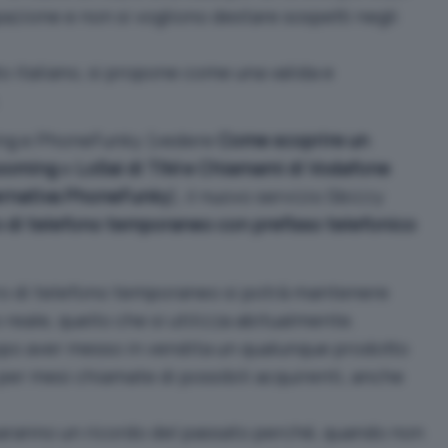
pazione e non si vogliono destare sospetti negli
tto italiano, si propone come una valida e
ming e PhoneFunky (vedere
Come scoprire un
hooming
e
LoSai di TIM e Chiamami di Vodafone
ernativa PhoneFunky
), il nuovo servizio Sbizzy
 di telefono temporaneo con prefisso telefonico
ro di telefono temporaneo si potrà mantenere
 reale, quello che si utilizza abitualmente.
dopo aver messo in vendita un qualunque prodotto
 per mesi chiamate di possibili acquirenti, anche
aranno un ricordo del passato perché, quando non