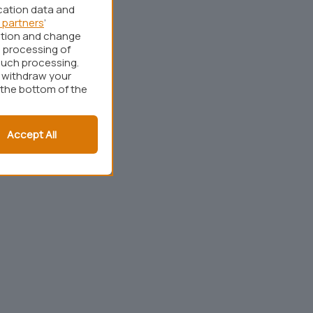
cation data and
 partners
’
ation and change
 processing of
such processing.
r withdraw your
 the bottom of the
Accept All