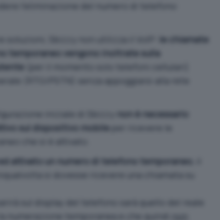
edere l’eliminazione del numero di telefono
 soluzioni, Sbizzy non utilizza il VoIP:
le chiamate
ono temporaneo vengono inoltrate sulla
utente
(per il momento solo telefoni cellulari)
nerale (RTG/PSTN) senza appoggiarsi alla rete
igurazione iniziale di Sbizzy
non è necessario
tivo sul dispositivo mobile
per ricevere le
eo che si è attivato.
y ed attivato un numero di telefono temporaneo
, il
gniqualvolta si dovesse ricevere una chiamata su
rirà sul display del telefono sarà quello del reale
la numerazione temporanea e che quindi
non