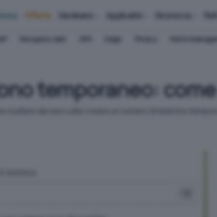
iness
Offerte
Hardware
Applicativi
Sicurezza
Ret
AP
Recupero dati
VPN
Edge
Privacy
Patch Manag
fono temporaneo: come 
bbe risultare davvero utile creare un numero di telefono tempo