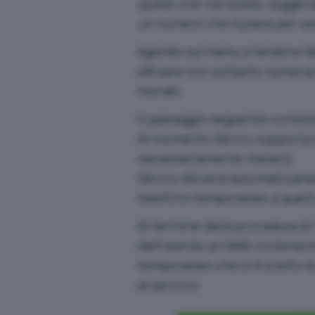
quello che hai scelto
, sugger
un numero che ti piace per ve
Agendo sul menu a tendina
Na
attivare non soltanto numeraz
mondo.
Il passaggio seguente consist
Al momento Sbizzy supporta 
necessariamente italiani).
Sbizzy attiverà automaticam
telefono temporaneo a quello 
Al termine della procedura di 
dell’utente un SMS contenent
temporaneo che si è scelto d
al servizio.