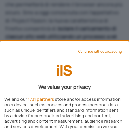
che permetterà di rendere il browser ancora più
sicuro. Sino a oggi conosciuta con l’appellativo
di
Project Fission
, la nuova caratteristica di
Firefox consentirà di
isolare il caricamento di
ciascun sito web utilizzando un processo a sé
stante
.
Continue without accepting
We value your privacy
We and our
1731 partners
store and/or access information
on a device, such as cookies and process personal data,
such as unique identifiers and standard information sent
by a device for personalised advertising and content,
advertising and content measurement, audience research
and services development. With your permission we and