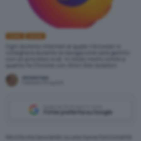
Firefox
Mozilla
Ogni dominio Internet al quale il browser si
collegherà durante la navigazione sarà gestito
con un processo a sé. In modo molto simile a
quanto fa Chrome con
Strict Site Isolation
.
Michele Nasi
Pubblicato il 30 lug 2018
Aggiungi IlSoftware.it come
Fonte preferita su Google
Mozilla sta lavorando su una nuova funzionalità