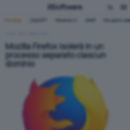
Trending:
ChatGPT
Windows 11
QNAP
Recupero dat
HOME
RETI
BROWSER
Mozilla Firefox isolerà in un
processo separato ciascun
dominio