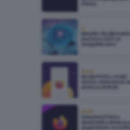
Firefox
IA
llamafile: Mozilla trasfo
pesi di un LLM in un
eseguibile unico
Browser
Mozilla Firefox, novità
storica: estensioni in a
anche su Android
Browser
Estensioni Firefox
disattivabili a distanza 
singoli domini: la novit