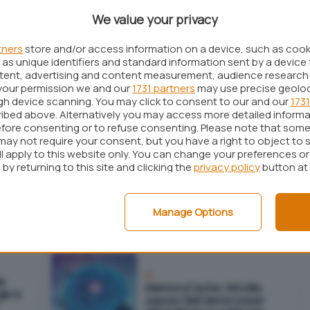
eccola in anteprima
We value your privacy
tners
store and/or access information on a device, such as coo
as unique identifiers and standard information sent by a device 
Browser
ntent, advertising and content measurement, audience research
Firefox protegge le
rzo
your permission we and our
1731 partners
may use precise geolo
password con le credenziali
 i
ugh device scanning. You may click to consent to our and our
1731
del dispositivo: ma è
line
davvero efficace?
ibed above. Alternatively you may access more detailed inform
fore consenting or to refuse consenting. Please note that some
may not require your consent, but you have a right to object to 
ll apply to this website only. You can change your preferences o
by returning to this site and clicking the
privacy policy
button at
Browser
nenti
Il cambio al vertice di Mozilla
 su
con l'arrivo del nuovo CEO
può risollevare Firefox?
Manage Options
IA
la
MemoryCache: Mozilla
gle e
passa i dati del browser