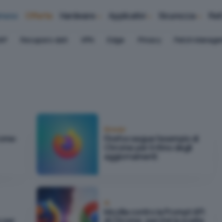
iness
Offerte
Hardware
Applicativi
Sicurezza
Ret
AP
Recupero dati
VPN
Edge
Privacy
Patch Manag
Browser
rome:
Firefox segue l'esempio di
Chrome per il ritmo degli
aggiornamenti
IA
Mozilla contro la Prompt API
e per
di Chrome: perché la scelta