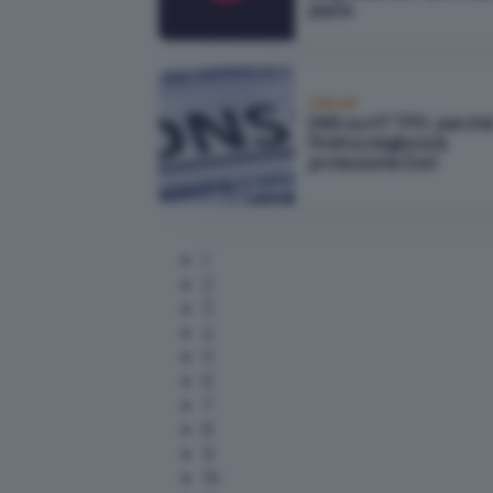
piace
Internet
DNS su HTTPS: perch
Firefox migliora la
protezione DoH
1
2
3
4
5
6
7
8
9
10