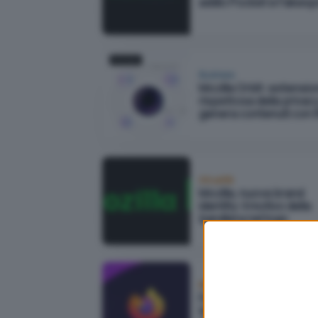
addio Pocket e Fakesp
Business
Mozilla Orbit: estensi
rispettosa della privac
genera contenuti con l'
Attualità
Mozilla, nuova brand
identity: il motivo della
bandiera nel logo
Browser
Fate tornare Firefox un
browser rispettoso del