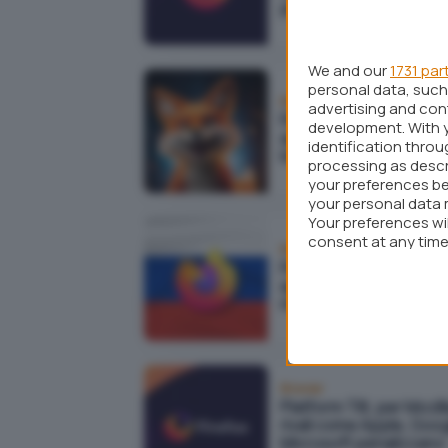
privacy
We and our
1731 par
personal data, such 
Browser
advertising and co
Firefox gioca uno sche
development. With 
agli utenti: PPA registra
identification thro
loro comportamenti on
processing as descr
your preferences be
your personal data 
Your preferences wi
consent at any time 
Browser
webpage.
Firefox: rimossi compo
aggiuntivi anti-censura
richiesta della Russia
Browser
Platform Tilt, per Mozil
rivali come Apple, Goo
Microsoft penalizzano