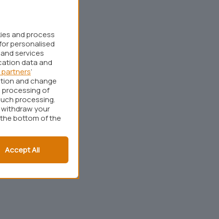
kies and process
for personalised
 and services
cation data and
 partners
’
ation and change
 processing of
such processing.
r withdraw your
 the bottom of the
Accept All