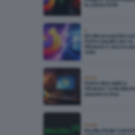
le custom ROM
IA
Mozilla accusa Microso
Firefox penalizzato su
Windows 11, ancora un
volta
Browser
Firefox dice addio a
Windows 7 e Mozilla inv
passare a Linux
Browser
Mozilla chiude i rubinett