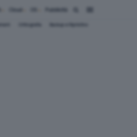
i
Cloud
OS
Pubblicità
ement
Crittografia
Backup e Ripristino