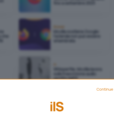
ot
fino a settembre 2025
Browser
one
Mozilla sostiene Google:
y che
l'azienda non può essere
AI
smembrata
IA
Whisperfile, Mozilla lavora
sulla trascrizione audio
gestita dall'IA
Continue 
Browser
Firefox presenta la barra di
la
navigazione verticale: