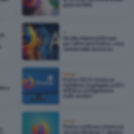
pesa sul Web
IA
ft:
Mozilla chiama Anthropic
per rafforzare Firefox: cosa
a
cambia nella sicurezza
Browser
Firefox 139.0.1 risolve un
fastidioso bug legato a GPU
ita a
NVIDIA e configurazioni
multi-monitor
Browser
Firefox continua a vivere sul
i:
vecchio Windows 7, almeno