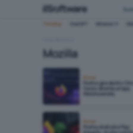
Bus
Trending:
ChatGPT
Windows 11
QN
HOME
MOZILLA
Mozilla
Browser
Firefox gira dentro Ch
Gecko diventa un'app
WebAssembly
Browser
Firefox Android e Play
Integrity: brutte notizi