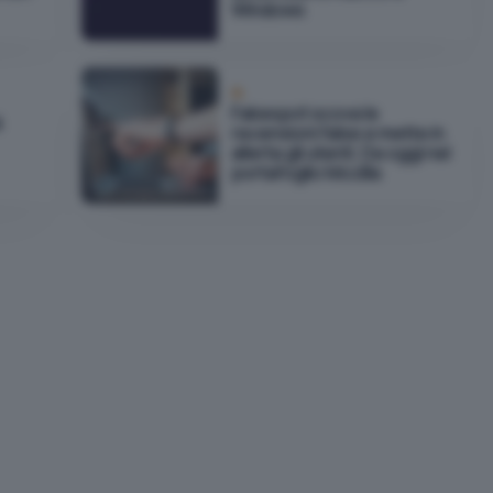
Windows
IA
Fakespot scova le
é
recensioni false e mette in
allerta gli utenti. Da oggi nel
portafoglio Mozilla