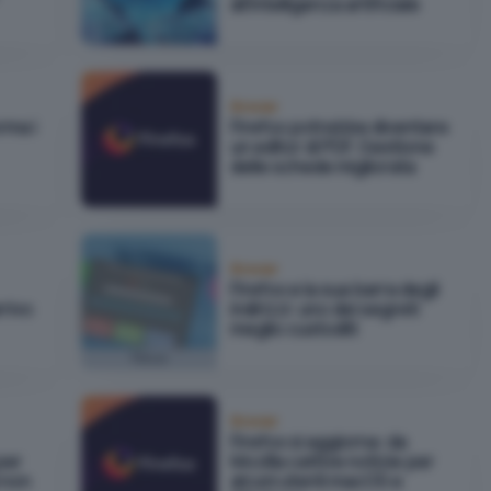
all'intelligenza artificiale
Browser
rma i
Firefox potrebbe diventare
un editor di PDF. Gestione
delle schede migliorata
Browser
Firefox e la sua barra degli
rrivo
indirizzi: uno dei segreti
meglio custoditi
Focus
Browser
Firefox si aggiorna: da
per
Mozilla cattive notizie per
à non
alcuni utenti macOS e