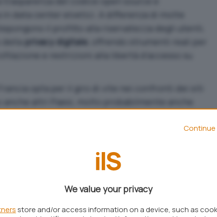
la trasparenza del codice open source e
a in data center elvetici. A differenza di molte
pongono il profitto alla riservatezza degli utenti,
 della
privacy digitale
, offrendo strumenti reali per
filazione e restrizioni alla libertà d’accesso su
 Francia opta per il giro di vite nei confronti dei siti
o anche altri Paesi, molto probabilmente anche
 rendere i suoi servizi fruibili da una platea di
utenti di
Proton VPN per Android
possono da oggi
Continue 
 varie nazioni europee ed estere senza neppure
ossibilità a chi cerca protezione immediata,
iche o insicure.
We value your privacy
oposta radicale
tners
store and/or access information on a device, such as coo