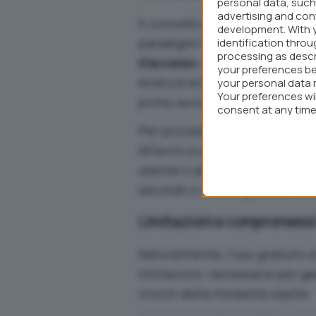
personal data, such 
advertising and co
Il concetto di una
VPN gratuit
development. With 
paradigmi fondamentali del se
identification thro
processing as descr
d’accesso
. La
modalità ospite
your preferences be
Android elimina questa barrier
your personal data 
Your preferences wi
primo avvio.
consent at any time 
webpage.
Per procedere, basta scaricar
All’avvio si può scegliere l’op
utente o altri dati. La connes
secondi ci si collega automat
Limitazioni e compromessi
Naturalmente, l’uso gratuito
limitazioni, necessarie per gar
vincoli della modalità ospite: