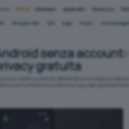
iness
Offerte
Hardware
Applicativi
Sicurezza
Ret
AP
Recupero dati
VPN
Edge
Privacy
Patch Manag
Android senza account:
privacy gratuita
accesso ospite su Android, eliminando la necessità di registra
enda svizzera conferma la sua linea no-log e apre gratuitamente 