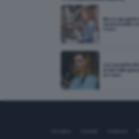
Blocco geografico
vacanza addio co
3 euro
Con NordVPN VPN 
di dati eSIM gratu
di 4 euro
Chi siamo
Contatti
Collabora