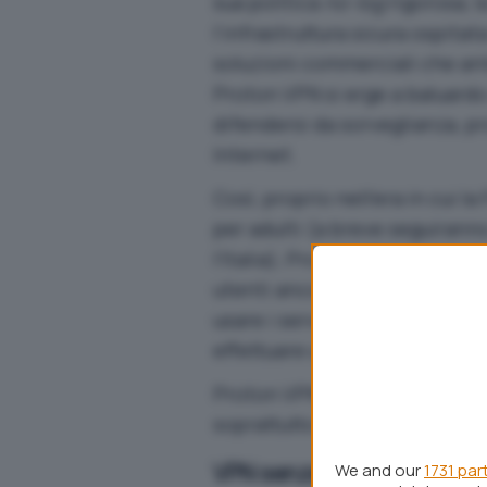
sua politica
no-log
rigorosa, 
l’infrastruttura sicura ospitat
soluzioni commerciali che ante
Proton VPN si erge a baluardo
difendersi da sorveglianza, pro
Internet.
Così, proprio nell’era in cui la
per adulti (a breve seguirann
l’Italia), Proton VPN sceglie di
utenti ancora più estesa. Gli 
usare i server VPN situati in
effettuare una registrazione.
Proton VPN apre così nuove p
soprattutto su reti WiFi pubbl
VPN senza account: una pr
We and our
1731 par