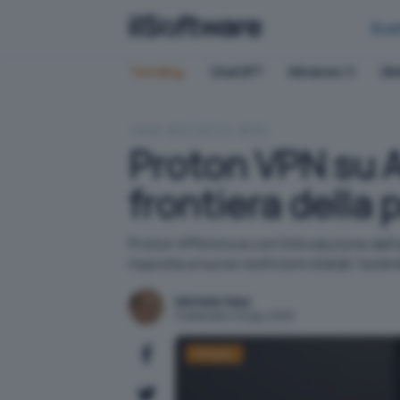
Bus
Trending:
ChatGPT
Windows 11
QN
HOME
SICUREZZA
VPN
Proton VPN su 
frontiera della 
Proton VPN innova con l'introduzione dell'
risposta a nuove restrizioni statali, l'azi
Michele Nasi
Pubblicato il 20 giu 2025
Privacy