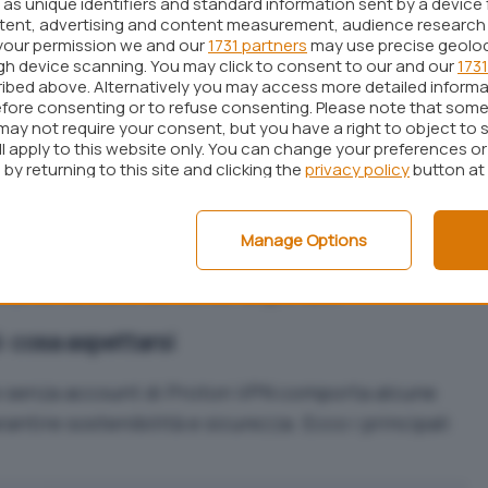
as unique identifiers and standard information sent by a device 
ntent, advertising and content measurement, audience research
a
e senza registrazione rompe con uno dei
your permission we and our
1731 partners
may use precise geolo
ttore: la raccolta, seppur minima, dei
dati
ugh device scanning. You may click to consent to our and our
1731
ibed above. Alternatively you may access more detailed inform
(
guest access
) introdotta da Proton VPN su
fore consenting or to refuse consenting. Please note that some
a, rendendo l’uso della VPN istantaneo, già al
may not require your consent, but you have a right to object to 
ll apply to this website only. You can change your preferences o
by returning to this site and clicking the
privacy policy
button at
e e installare
Proton VPN
dal Google Play Store.
zione
guest access
senza fornire email, nome
Manage Options
sione alla VPN è quindi immediata: in pochi
icamente a uno dei server disponibili.
: cosa aspettarsi
 e senza account di Proton VPN comporta alcune
antire sostenibilità e sicurezza. Ecco i principali