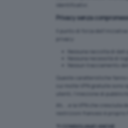
identificativi.
Privacy senza compromess
Il punto di forza dell’iniziativ
privacy:
Nessuna raccolta di dati 
Nessuna necessità di log
Nessun tracciamento dell
Queste caratteristiche fanno
cui molte VPN gratuite sono sp
utenti, l’iniezione di pubblic
Ah, …e la VPN che cresciuta de
restrizioni francesi è propri
TI CONSIGLIAMO ANCHE