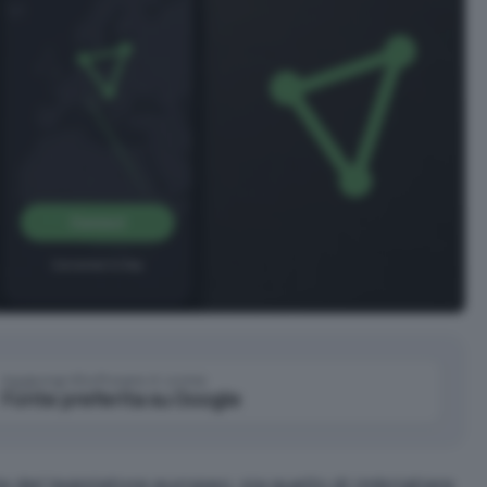
Aggiungi IlSoftware.it come
Fonte preferita su Google
del legislatore europeo, sia quello di imbrigliare