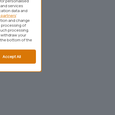
for personalised
 and services
cation data and
 partners
’
ation and change
 processing of
such processing.
r withdraw your
 the bottom of the
Accept All