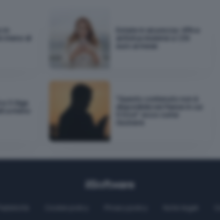
 in
Estate in sicurezza: VPN e
n meno di
antivirus insieme a 1,59
euro al mese
"Questo contenuto non è
e 3 Giga
disponibile nel Paese in cui
iti a meno
ti trovi": ecco come
risolvere
Pubblicità
Cookie policy
Privacy policy
Note legali
C