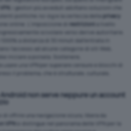
 VPN
, i gestori più avveduti adottano soluzioni che
utenti politiche
no-log
e la certezza della
privacy
ione online. L’imposizione di
restrizioni
a livello
ogressivamente scivolare verso derive autoritarie.
1000% a distanza di 30 minuti dall’entrata in
ano l’accesso ad alcune categorie di siti Web,
 iniziare a porsela. Sostenere,
a usare una VPN
per superare censure e blocchi di
eso il problema, che è strutturale, culturale,
u Android non serve neppure un account
zio
o di offrire una navigazione sicura, libera da
on VPN
si distingue nel panorama delle VPN per la