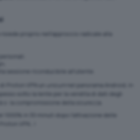
i
a risiede proprio nell’approccio radicale alla
personali.
in.
a sessione riconducibile all’utente.
 di Proton VPN un
unicum
nel panorama Android, in
esso sotto la lente per la vendita di dati degli
ità o la compromissione della sicurezza.
l 1000% in 30 minuti dopo l’attivazione delle
o Proton VPN…!