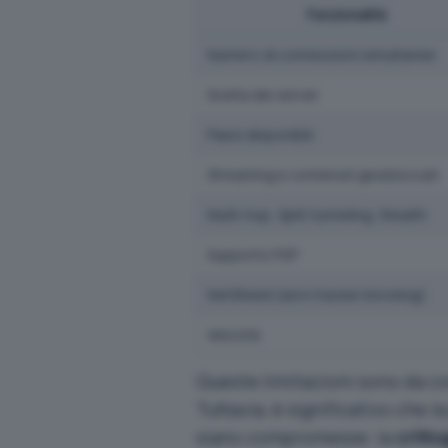
Funzionalità
Numero di connessioni simultanee
Scelta dei server
Paesi disponibili
Streaming e contenuti geobloccati
Multi-hop, Split tunneling, Stealth
Supporto P2P
NetShield (ad e tracker blocking)
Velocità
Queste limitazioni sono da co
Tuttavia, è significativo che 
siano compromesse: la
critto