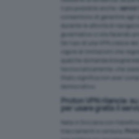
il più possibile anche i
servizi
consentono di garantire agli 
durante le attività di navigaz
governativo ci sta facendo pr
Se l’
uso di una VPN cresce del 
vigore di limitazioni
che regol
qualche domanda bisognerebbe
tecnocraticamente, che
bast
Stato significa non aver compr
democratico.
Proton VPN rilancia: s
per usare gratis il servi
Nata in Svizzera con l’obiettiv
tracciamenti e censura,
Prot