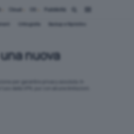
i
Cloud
OS
Pubblicità
ement
Crittografia
Backup e Ripristino
 una nuova
zione per garantire privacy assoluta. In
l’uso della VPN, pur con alcune limitazioni.