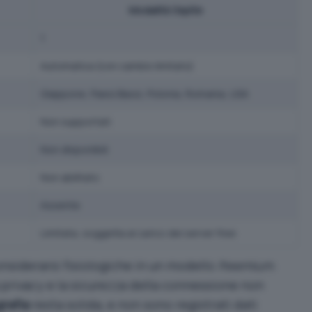
Modalità Ospite
1
Automatica (con cambio limitato)
Giappone, Paesi Bassi, Polonia, Romania, USA
Non supportati
Non disponibili
Non abilitato
Assente
Limitata, soggetta al carico dei server free
nsiderarsi fisiologiche in un modello
freemium
.
la privacy e la sicurezza della connessione non
grafia
resta solida, e non sono registrati dati