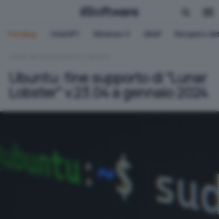
Trending:
ChatGPT
Windows 11
QNAP
Recupero dat
HOME
SISTEMI OPERATIVI
LINUX
Ubuntu: fine supporto di “Lunar
Lobster” v.23.04 a gennaio 2024