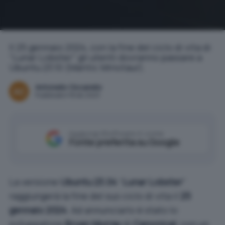
Il 25 gennaio 2024, con la fine del ciclo di vita di
“Lunar Lobster” gli utenti dovranno passare a
Ubuntu 23.10 (Mantic Minotaur).
Antonello Ciccarello
Pubblicato il 18 dic 2023
Aggiungi IlSoftware.it come
Fonte preferita su Google
La versione
Ubuntu
23.04
“
Lunar Lobster
”
raggiungerà la fine del suo ciclo di vita il
25
gennaio 2024
. Ad annunciarlo è stato lo
sviluppatore
Bryan Murray
di
Canonical
, con un