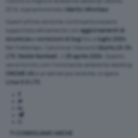
l’ultimo e migliore ambiente desktop Ubuntu
23.10, soprannominato
Mantic Minotaur
.
Quest’ultima versione continuerà a essere
supportata attivamente con
aggiornamenti di
sicurezza
e
correzioni di bug
fino a
luglio 2024
.
Nel frattempo, Canonical rilascerà
Ubuntu 24.04
LTS
(
Noble Numbat
), il
25 aprile 2024
. Questo
verrà fornito con l’imminente ambiente desktop
GNOME 46
e un kernel più recente, si spera
Linux 6.6 LTS
.
TI CONSIGLIAMO ANCHE