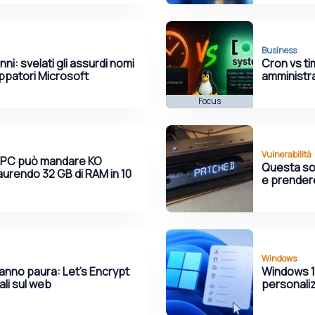
Business
i: svelati gli assurdi nomi
Cron vs ti
uppatori Microsoft
amministr
Focus
Vulnerabilità
 PC può mandare KO
Questa sou
aurendo 32 GB di RAM in 10
e prendere
Windows
fanno paura: Let's Encrypt
Windows 11
tali sul web
personaliz