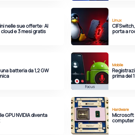
Linux
 nelle sue offerte: AI
CIFSwitch,
 cloud e 3 mesi gratis
porta a ro
Mobile
 una batteria da 1,2 GW
Registrazi
unica
prima del 
Focus
Hardware
lle GPU NVIDIA diventa
Microsoft 
computer q