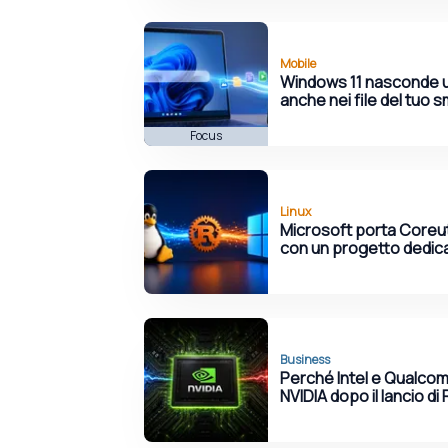
Mobile
Windows 11 nasconde u
anche nei file del tuo
Focus
Linux
Microsoft porta Coreut
con un progetto dedic
Business
Perché Intel e Qualco
NVIDIA dopo il lancio d