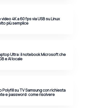
 video 4K a 60 fps via USB su Linux
lto più semplice
ptop Ultra: il notebook Microsoft che
GB e AI locale
Polyfill su TV Samsung con richiesta
te e password: come risolvere