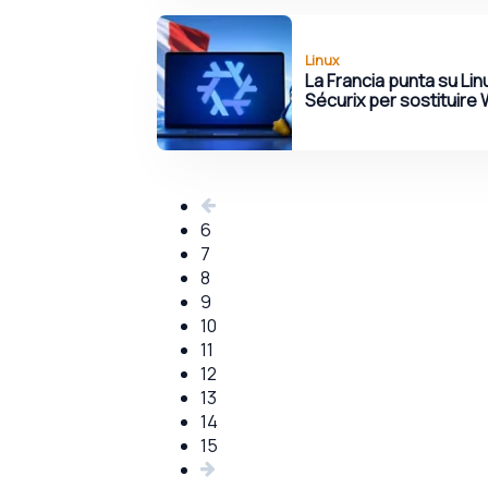
Linux
La Francia punta su Li
Sécurix per sostituire
6
7
8
9
10
11
12
13
14
15