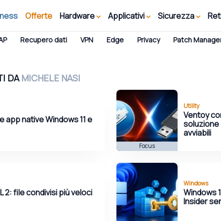
iness
Offerte
Hardware
Applicativi
Sicurezza
Ret
AP
Recupero dati
VPN
Edge
Privacy
Patch Manag
TI DA
MICHELE NASI
Utility
Ventoy co
le app native Windows 11 e
soluzione
avviabili
Focus
Windows
: file condivisi più veloci
Windows 11
Insider s