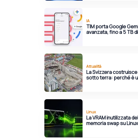
IA
TIM porta Google Gemini
avanzata, fino a 5 TB di
Attualità
La Svizzera costruisce
sotto terra: perché è 
Linux
La VRAM inutilizzata de
memoria swap su Linux