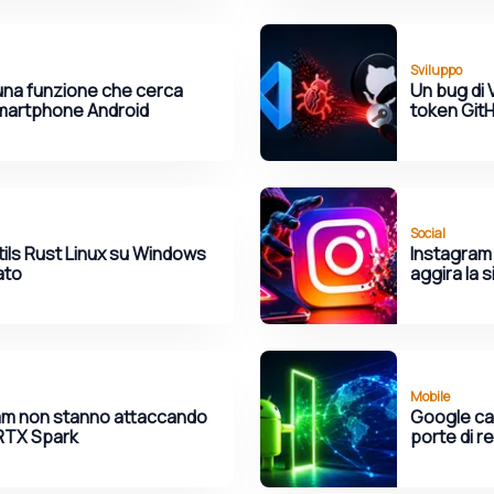
Sviluppo
na funzione che cerca
Un bug di 
 smartphone Android
token GitH
Social
ils Rust Linux su Windows
Instagram 
ato
aggira la 
Mobile
mm non stanno attaccando
Google cam
i RTX Spark
porte di re