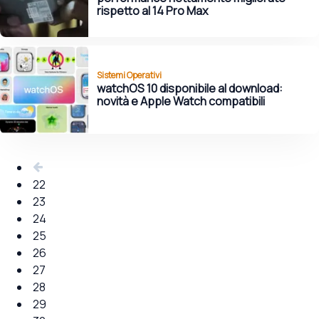
rispetto al 14 Pro Max
Sistemi Operativi
watchOS 10 disponibile al download:
novità e Apple Watch compatibili
22
23
24
25
26
27
28
29