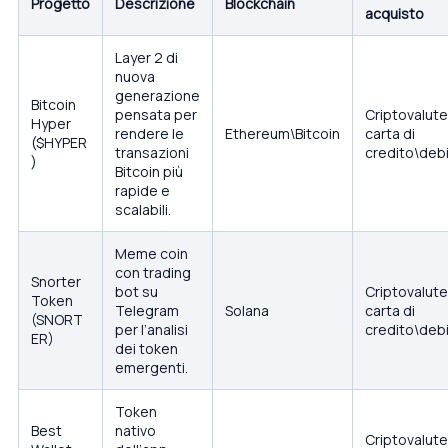
Progetto
Descrizione
Blockchain
acquisto
Layer 2 di
nuova
generazione
Bitcoin
pensata per
Criptovalute
Hyper
rendere le
Ethereum\Bitcoin
carta di
($HYPER
transazioni
credito\deb
)
Bitcoin più
rapide e
scalabili.
Meme coin
con trading
Snorter
bot su
Criptovalute
Token
Telegram
Solana
carta di
(SNORT
per l’analisi
credito\deb
ER)
dei token
emergenti.
Token
Best
nativo
Criptovalute