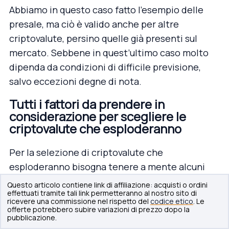
Abbiamo in questo caso fatto l’esempio delle
presale, ma ciò è valido anche per altre
criptovalute, persino quelle già presenti sul
mercato. Sebbene in quest’ultimo caso molto
dipenda da condizioni di difficile previsione,
salvo eccezioni degne di nota.
Tutti i fattori da prendere in
considerazione per scegliere le
criptovalute che esploderanno
Per la selezione di criptovalute che
esploderanno bisogna tenere a mente alcuni
fattori che possono influire sull’aumento di
Questo articolo contiene link di affiliazione: acquisti o ordini
effettuati tramite tali link permetteranno al nostro sito di
prezzo dei token. Dovete anche ricordare però
ricevere una commissione nel rispetto del
codice etico
. Le
che non tutti gli eventi sono
prevedibili
.
offerte potrebbero subire variazioni di prezzo dopo la
pubblicazione.