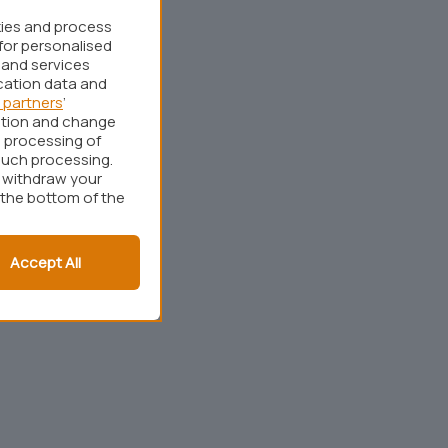
kies and process
for personalised
 and services
cation data and
 partners
’
ation and change
 processing of
such processing.
r withdraw your
 the bottom of the
Accept All