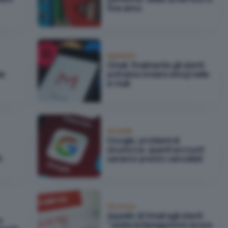
fine anno
Applicativi
Gmail, finalmente gli utenti
da
potranno inviare emoji nelle
e-mail
Attualità
Google, problemi di
sicurezza: questi account
A
saranno presto cancellati
Sicurezza
Appello di Gmail agli utenti
a
"usate la Navigazione sicura