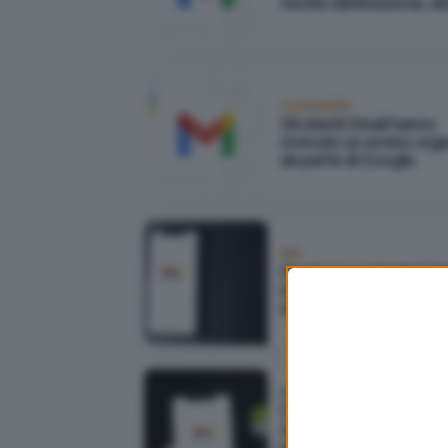
rischio eliminazione, at
Vulnerabilità
Gli utenti Gmail hanno
ricevuto un avviso urg
da parte di Google
Reti
Gmail ora controlla il da
web per proteggere gl
utenti
Business
Cos'è lo standard BIMI
verificare e autenticare
mittente di un'email. In 