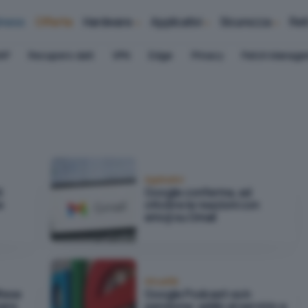
iness
Offerte
Hardware
Applicativi
Sicurezza
Ret
AP
Recupero dati
VPN
Edge
Privacy
Patch Manag
Applicativi
i
Google conferma, ad
e
ottobre le reazioni con
emoji su Gmail
Attualità
ifese
Google Podcast va in
ware
pensione: addio al servizio a