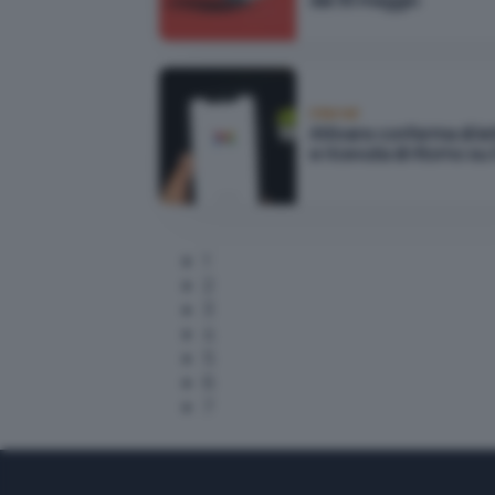
dal 30 maggio
Internet
Attivare conferma di le
e ricevuta di ritorno su
1
2
3
4
5
6
7