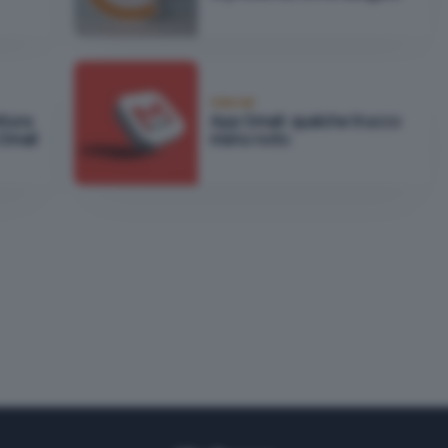
Internet
ttura
App Gmail: qualche trucco
 Gmail
meno noto