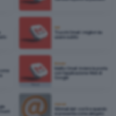
Reti
a
Trucchi Gmail: i migliori da
arlo
usare subito
Browser
Mailto Gmail: inviare la posta
 come
con l'applicazione Web di
za
Google
Focus
Internet
gle
Winmail.dat: cos'è e quando
ccount
si presenta come allegato