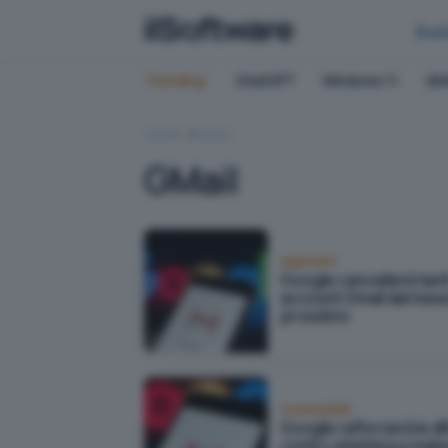
Bus
Trending:
ChatGPT
Windows 11
QN
HOME
GMAIL
GMail
Applicativi
Google cancellerà tant
account Gmail dal mes
prossimo
Vulnerabilità
Google rafforzerà le d
contro phishing e mal