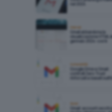
nel 2024
Internet
Gmail abbandona la
visualizzazione HTML 
gennaio 2024: cos'è
Vulnerabilità
Google Drive e Gmail:
controlli Zero Trust
rinforzati e basati sull'I
Social
Gmail: account vecchi 