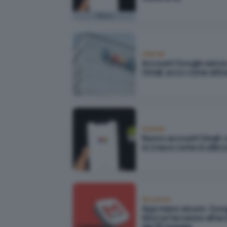
Focus
Internet
Account Google senz
Gmail, ecco come attiv
Android
Nuovo account Gmail:
si crea e come si utiliz
Sicurezza
App meno sicure: Goo
blocca l'accesso all'a