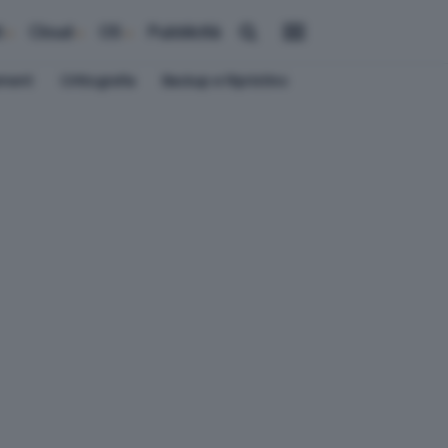
i
Cloud
OS
Pubblicità
ement
Crittografia
Backup e Ripristino