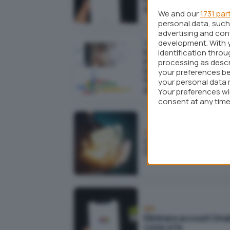
arriva la spunta blu
We and our
1731 par
personal data, such 
advertising and co
development. With 
Business
Modelli generativi e
identification thro
intelligenza artificiale:
processing as descr
la ricetta di Google
your preferences be
Workspace e le possibi
your personal data 
per gli sviluppatori
Your preferences wi
consent at any time 
webpage.
Android
Come usare Contatti
Google su Android
Reti
Eliminare account Gmai
come si fa