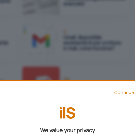
tenti!
avanzata"
IA
Gmail: disponibile
ente
assistente IA per scrittura
e-mail, come funziona?
Reti
rk
Gmail ora mostra pubblicità
i
nelle caselle di posta
Continue 
 per
Sicurezza
 il
Backdoor negli account
We value your privacy
Gmail
Google: cos'è GhostToken