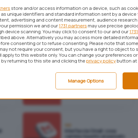
tners
store and/or access information on a device, such as coo
as unique identifiers and standard information sent by a device 
ntent, advertising and content measurement, audience research
your permission we and our
1731 partners
may use precise geolo
ugh device scanning. You may click to consent to our and our
1731
Sicurezza
 ecco
Perché la crittografia lato
ibed above. Alternatively you may access more detailed inform
client di Google è diversa
fore consenting or to refuse consenting. Please note that some
lità
dalla cifratura end-to-end
may not require your consent, but you have a right to object to 
ll apply to this website only. You can change your preferences o
by returning to this site and clicking the
privacy policy
button at
Sicurezza
Manage Options
Crittografia end-to-end su
Gmail: cosa cambia e per
chi
Reti
l:
Interfaccia Gmail: cosa
cambia rispetto al passato