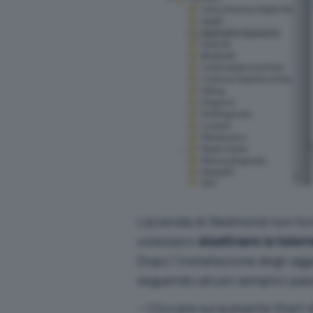
L’azienda di Redmond non forn
volessero
disattivare la tele
Dopo l’installazione degli a
seguendo alcuni semplici pas
– Cliccare sul pulsante Start