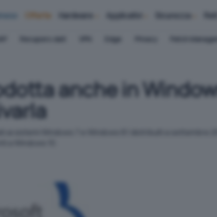
iness
Offerte
Hardware
Applicativi
Sicurezza
Ret
AP
Recupero dati
VPN
Edge
Privacy
Patch Manag
rodotta anche in Windo
ivarla
ti ai sistemi Windows 7 e Windows 8.1 distribuiti a settembre 
nti a Windows 10.