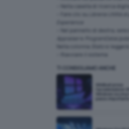
– Nella casella di ricerca digi
– Fare clic su
Libreria Utilità d
Experience
– Nel pannello di destra, sele
Appraiser
e
ProgramDataUpda
Nella colonna
Stato
si legger
– Riavviare il sistema
TI CONSIGLIAMO ANCHE
WinBoat prova
l'accelerazione G
Windows su Linux 
passo important