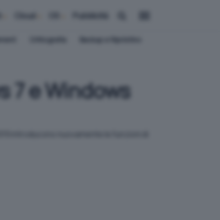
i
Cloud
OS
Pubblicità
ement
Crittografia
Backup e Ripristino
ws 7 e Windows
2019 introducono nuovamente le funzioni di