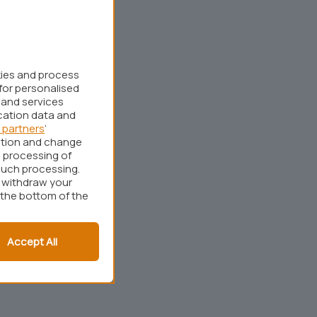
kies and process
for personalised
 and services
cation data and
 partners
’
ation and change
 processing of
such processing.
r withdraw your
 the bottom of the
Accept All