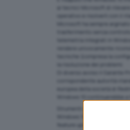
ai tecnici Microsoft di rilev
operativo e risolverli con il r
Microsoft ha sempre arginato 
trasferimento senza controllo 
telemetria integrati in Wind
rendere univocamente riconos
tecniche (compresa la configura
la risoluzione dei problemi.
Di diverso avviso il Garante 
corrispondente autorità irland
europea della società di Re
Windows 10 continuerebbe a t
Strumenti come
WPD
permett
Windows 10:
Aggiornamento Wi
feature update
.