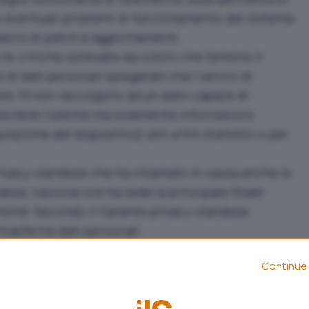
are eventuali problemi di funzionamento del sistema
ilascio di patch e aggiornamenti.
le critiche sollevate da coloro che temono il
di dati personali spiegando che i servizi di
ows 10 non raccolgono alcun dato capace di
cibile l’utente ma solamente informazioni
zione del dispositivo) utili a fini statistici o per
Privacy olandese che ha chiamato in causa anche la
ese, nazione ove ha sede la principale filiale
dmond:
Secondo il Garante privacy olandese
rasferire dati personali
.
ono di disattivare completamente la telemetria di
Continue 
ndows 10: cosa fare dopo aver installato l’ultimo