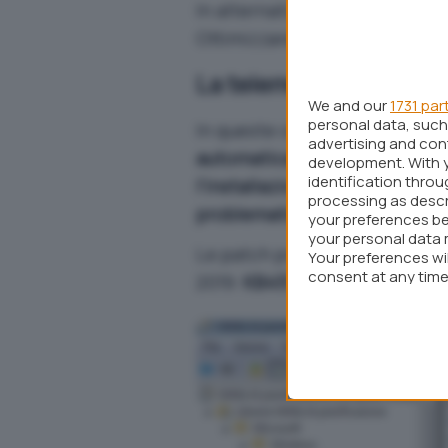
In alternativa o in aggiunta si
Ottimizzare e velocizzare W
La telemetria viene at
We and our
1731 par
personal data, such 
In queste ore è emerso che
M
advertising and co
automaticamente la telemetri
development. With 
identification thro
l’installazione di un aggiorn
processing as descr
problematiche di sicurezza
.
your preferences be
your personal data 
Le patch presentate come “
u
Your preferences wi
consent at any time 
2019:
KB4516033
nel caso di 
webpage.