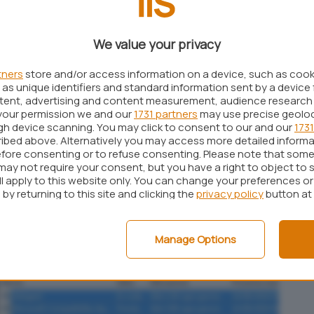
 può usare lo script presentato nell’articolo
indows 10: come farlo automaticamente
.
We value your privacy
tivata anche in Windows 7 e Windows 8.1
tners
store and/or access information on a device, such as coo
as unique identifiers and standard information sent by a device 
icrosoft sarebbe tornata ad abilitare
ntent, advertising and content measurement, audience research
a anche in Windows 7 e Windows 8.1 attraverso
your permission we and our
1731 partners
may use precise geolo
ugh device scanning. You may click to consent to our and our
1731
amento presentato come patch risolutive per le
ibed above. Alternatively you may access more detailed inform
fore consenting or to refuse consenting. Please note that some
may not require your consent, but you have a right to object to 
pdate security-only
” sono quelle di settembre
ll apply to this website only. You can change your preferences o
by returning to this site and clicking the
privacy policy
button at
Windows 7 e
KB4516064
per Windows 8.1.
Manage Options