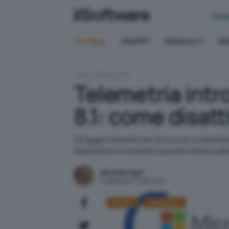
Bus
Trending:
ChatGPT
Windows 11
QN
HOME
WINDOWS
Telemetria int
8.1: come disatt
Gli aggiornamenti per la sicurezza destina
telemetria nei sistemi operativi antecede
Michele Nasi
Pubblicato il 13 set 2019
Privacy
Windows 7