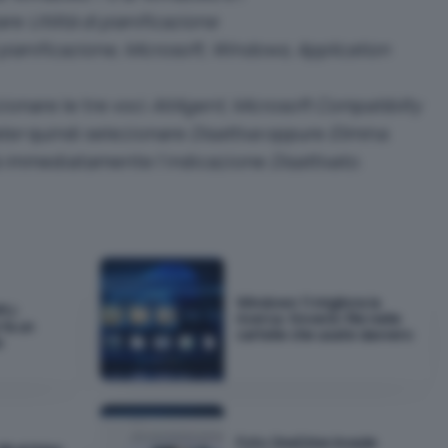
tare
Utilità di pianificazione
i pianificazione
,
Microsoft
,
Windows
,
Application
zionare le tre voci
AitAgent
,
Microsoft Compatibilty
ter
quindi selezionare
Disattiva
oppure
Elimina
.
à immediatamente l’indicazione
Disattivato
.
Windows 11 migliora la
PU:
ricerca: troverà i file nelle
fa un
cartelle che usate davvero
e
Foto OneDrive invade