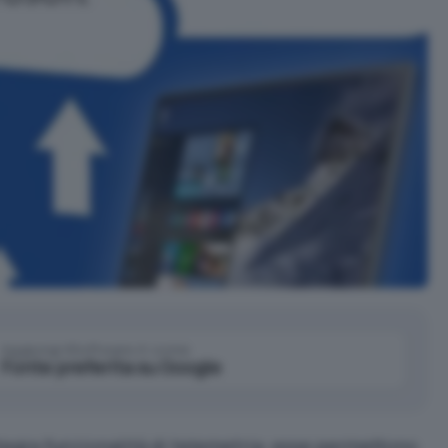
Aggiungi IlSoftware.it come
Fonte preferita su Google
tegra funzionalità di telemetria: esse permettono