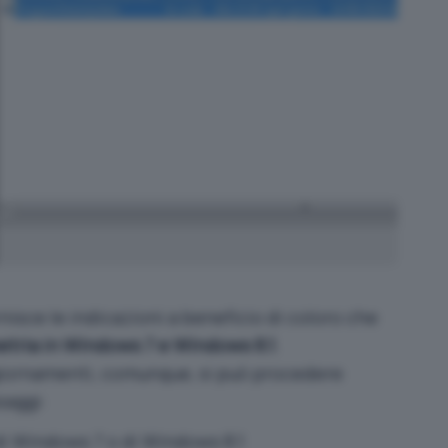
isce le indicazioni a beneficio di coloro che
metria in Windows 7 e Windows 8.1
.
ggiornamenti, comunque, si può procedere
saggi:
 di Windows 7 o di Windows 8.1