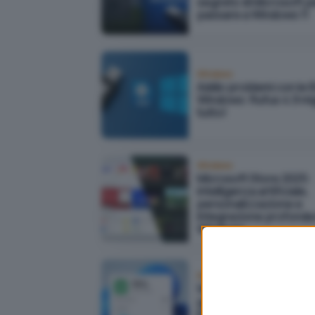
segreto di Microsoft p
passare a Windows 11
Windows
Addio problemi con le I
Windows: Rufus 4.9 mig
tutto!
Windows
Microsoft Store 2025:
intelligenza artificiale,
personalizzazione e
integrazione profonda 
Windows
Windows
Windows 11 introduce l
gestione energetica
intelligente basata