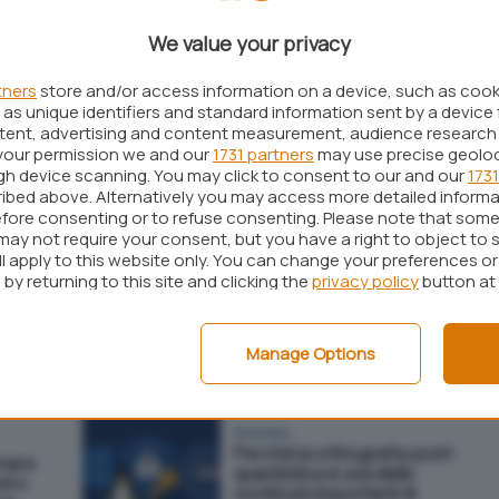
accorto)
Focus
We value your privacy
tners
store and/or access information on a device, such as coo
Windows
as unique identifiers and standard information sent by a device 
Stop alla confusione sulle
ntent, advertising and content measurement, audience research
ndows
porte USB-C: WHCP per
your permission we and our
1731 partners
may use precise geolo
Windows 11 impone
ugh device scanning. You may click to consent to our and our
1731
chiarezza e funzionalità
ibed above. Alternatively you may access more detailed inform
fore consenting or to refuse consenting. Please note that some
may not require your consent, but you have a right to object to 
ll apply to this website only. You can change your preferences o
Business
Windows Backup for
by returning to this site and clicking the
privacy policy
button at
ve
Organizations: cos'è il
 11
nuovo strumento per il
backup e la migrazione su
Manage Options
Windows 11
Business
Perché la crittografia post-
rnare
quantistica è una delle
stro
novità più importanti di