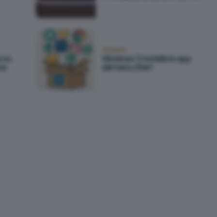
Windows
a su
Windows 11 installa le app
ma
dal menu Start