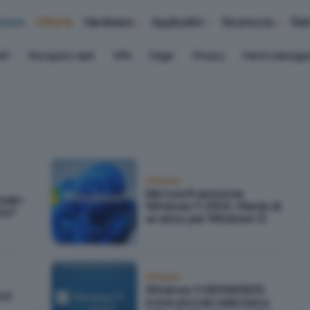
iness
Offerte
Hardware
Applicativi
Sicurezza
Ret
AP
Recupero dati
VPN
Edge
Privacy
Patch Manag
Windows
Microsoft annuncia
palo:
Windows 11 25H2: ritardo di
era?
un anno per Windows 12
Windows
Windows 11 KB5060829:
 il
icone piccole nella barra