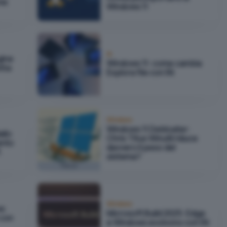
me
Windows 11
IA
gine
Windows 11: come cambia
etta
Esplora file con l'AI
Windows
Windows 11 Debloater:
allo
Chris Titus Winutil riduce
ento
davvero il peso del
1
sistema?
Focus
Windows
ws
Microsoft Build 2025: Edge
 con
e Windows evolvono con l'AI