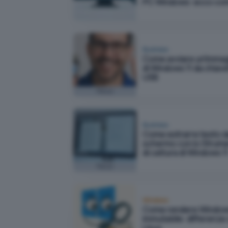
PC Windows: ecco co
Business
Come avviare un'imma
di Windows 11 da chiav
USB
Focus
Business
Come estrarre testo d
schermo con lo Strum
di cattura di Windows 1
Focus
Windows
Come rendere Windo
immutabile: differenze