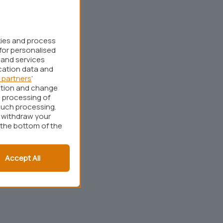
kies and process
for personalised
 and services
cation data and
 partners
’
ation and change
 processing of
such processing.
r withdraw your
 the bottom of the
Accept All