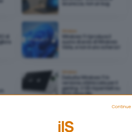
er
sicurezza, non un bug
Windows
SO di
Windows 11 riproduce il
liora
suono di avvio di Windows
Vista, e non è uno scherzo!
Windows
Debutta Windows 11 in
versione ottimizzata per il
gaming: 2 GB risparmiati su
in
ROG Xbox Ally
Continue 
Windows
a
Windows 11 LTSC è già nel
tuo PC (e non te ne sei