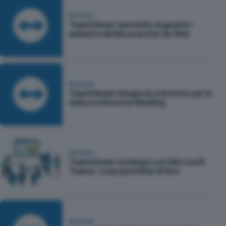
Business
TeamViewer permette di gestire i
sistemi a distanza anche via Web
Business
TeamViewer integra la soluzione per le
videoconferenze Meeting
Business
TeamViewer si integra con Microsoft
Teams: cosa permette di fare
Business