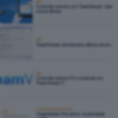
Reti
Controllo remoto con TeamViewer: due
nuove difese
Reti
TeamViewer, download e utilizzo sicuro
Reti
Controllo remoto PC e Android con
TeamViewer 11
Amministrazione remota
TeamViewer 10 in arrivo: le principali