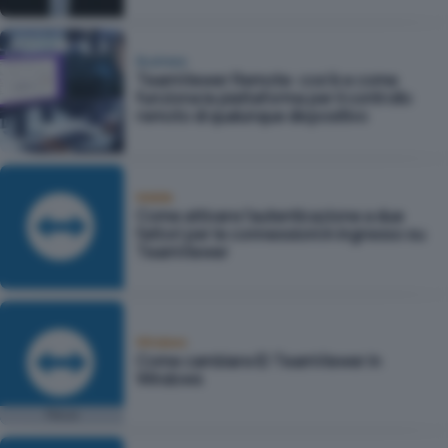
Business
TeamViewer Remote: cos'è e come
funziona la piattaforma per il controllo
remoto di qualunque dispositivo
Mobile
Come attivare l'autenticazione a due
fattori per le connessioni in ingresso su
TeamViewer
Windows
Come cambiare ID TeamViewer in
Windows
Focus