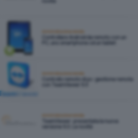
novità
Amministrazione remota
Controllare Android da remoto con un
PC, uno smartphone od un tablet
Amministrazione remota
Controllo remoto di pc: gestione remota
con TeamViewer 9.0
Amministrazione remota
TeamViewer: presentata la nuova
versione 9.0. Le novità