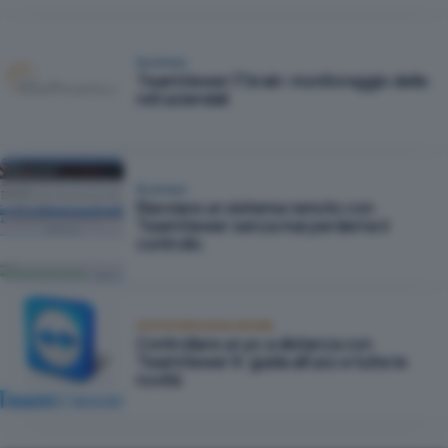
Business
TeamViewer ITbrain: monitoraggio delle
reti aziendali
Business
Riavviare un sistema remoto con
TeamViewer senza mai perderne il
controllo
Amministrazione remota
Controllare un pc a distanza con
TeamViewer 8: guida all'uso e tutte le
novità