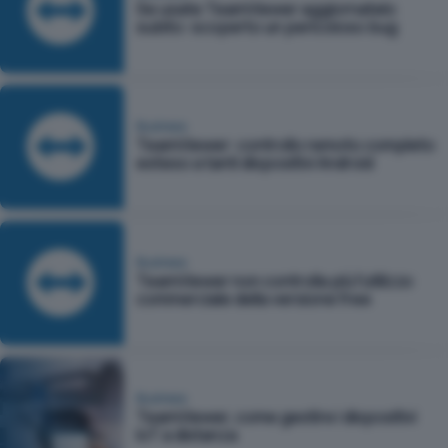
Se usate TeamViewer aggiornatelo
subito: scoperto un pericoloso bug
Business
TeamViewer: controllo remoto completo
esteso a tanti dispositivi Android
Business
TeamViewer non controlla più l'utilizzo
commerciale della versione free
Business
TeamViewer, come gestire i dispositivi
IoT a distanza