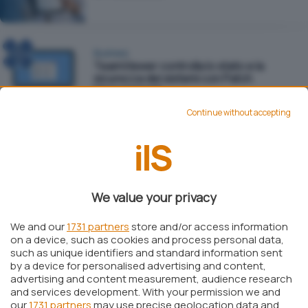
Business
TeamViewer controlla lo stato e la
sicurezza dei sistemi con Patch
Management
Continue without accepting
Business
Realtà aumentata per il supporto tecnico
a distanza con TeamViewer Pilot
We value your privacy
We and our
1731 partners
store and/or access information
on a device, such as cookies and process personal data,
Business
such as unique identifiers and standard information sent
TeamViewer 14, assistenza remota ai
massimi livelli anche grazie alla realtà
by a device for personalised advertising and content,
aumentata
advertising and content measurement, audience research
and services development. With your permission we and
our
1731 partners
may use precise geolocation data and